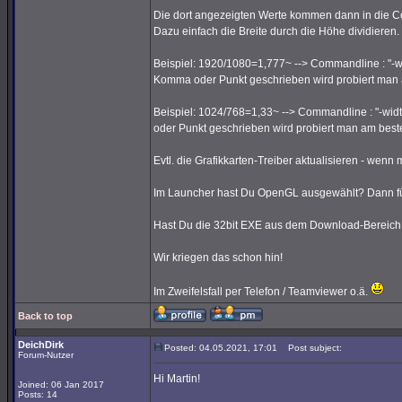
Die dort angezeigten Werte kommen dann in die C
Dazu einfach die Breite durch die Höhe dividieren.
Beispiel: 1920/1080=1,777~ --> Commandline : "-wi
Komma oder Punkt geschrieben wird probiert man 
Beispiel: 1024/768=1,33~ --> Commandline : "-widt
oder Punkt geschrieben wird probiert man am best
Evtl. die Grafikkarten-Treiber aktualisieren - wenn m
Im Launcher hast Du OpenGL ausgewählt? Dann füg
Hast Du die 32bit EXE aus dem Download-Bereich 
Wir kriegen das schon hin!
Im Zweifelsfall per Telefon / Teamviewer o.ä.
Back to top
DeichDirk
Posted: 04.05.2021, 17:01
Post subject:
Forum-Nutzer
Hi Martin!
Joined: 06 Jan 2017
Posts: 14