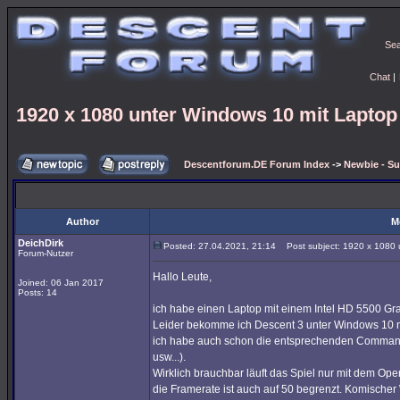
Se
Chat
|
1920 x 1080 unter Windows 10 mit Laptop 
Descentforum.DE Forum Index
->
Newbie - Su
Author
M
DeichDirk
Posted: 27.04.2021, 21:14
Post subject: 1920 x 1080 u
Forum-Nutzer
Hallo Leute,
Joined: 06 Jan 2017
Posts: 14
ich habe einen Laptop mit einem Intel HD 5500 Gra
Leider bekomme ich Descent 3 unter Windows 10 n
ich habe auch schon die entsprechenden Command L
usw...).
Wirklich brauchbar läuft das Spiel nur mit dem Ope
die Framerate ist auch auf 50 begrenzt. Komische