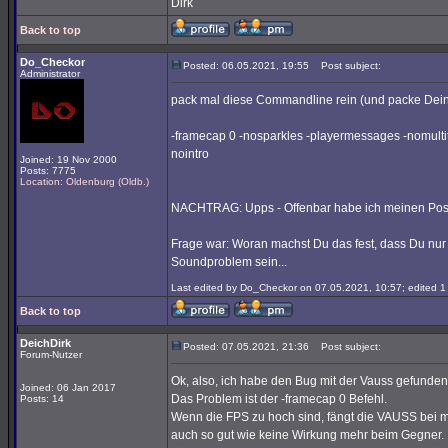
Dirk
Back to top
Do_Checkor
Posted: 06.05.2021, 19:55
Post subject:
Administrator
pack mal diese Commandline rein (und packe Dein
-framecap 0 -nosparkles -playermessages -nomult
nointro
Joined: 19 Nov 2000
Posts: 7775
Location: Oldenburg (Oldb.)
NACHTRAG: Upps - Offenbar habe ich meinen Post 
Frage war: Woran machst Du das fest, dass Du nur h
Soundproblem sein...
Last edited by Do_Checkor on 07.05.2021, 10:57; edited 1 t
Back to top
DeichDirk
Posted: 07.05.2021, 21:36
Post subject:
Forum-Nutzer
Ok, also, ich habe den Bug mit der Vauss gefunde
Joined: 06 Jan 2017
Das Problem ist der -framecap 0 Befehl.
Posts: 14
Wenn die FPS zu hoch sind, fängt die VAUSS bei mir
auch so gut wie keine Wirkung mehr beim Gegner.