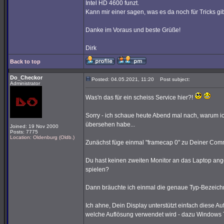
Intel HD 4600 funzt.
Kann mir einer sagen, was es da noch für Tricks g
Danke im Voraus und beste Grüße!
Dirk
Back to top
Do_Checkor
Posted: 04.05.2021, 11:20
Post subject:
Administrator
Was'n das für ein scheiss Service hier?!
Sorry - ich schaue heute Abend mal nach, warum 
übersehen habe...
Joined: 19 Nov 2000
Posts: 7775
Location: Oldenburg (Oldb.)
Zunächst füge einmal "framecap 0" zu Deiner Com
Du hast keinen zweiten Monitor an das Laptop ange
spielen?
Dann bräuchte ich einmal die genaue Typ-Bezeic
Ich ahne, Dein Display unterstützt einfach diese 
welche Auflösung verwendet wird - dazu Windows 