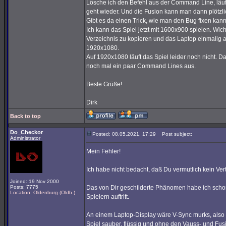
Lösche ich den Befehl aus der Command Line, läuft
geht wieder. Und die Fusion kann man dann plötzli
Gibt es da einen Trick, wie man den Bug fixen kan
Ich kann das Spiel jetzt mit 1600x900 spielen. Wic
Verzeichnis zu kopieren und das Laptop einmalig 
1920x1080.
Auf 1920x1080 läuft das Spiel leider noch nicht. 
noch mal ein paar Command Lines aus.
Beste Grüße!
Dirk
Back to top
Do_Checkor
Posted: 08.05.2021, 17:29
Post subject:
Administrator
Mein Fehler!
Ich habe nicht bedacht, daß Du vermutlich kein Vert
Joined: 19 Nov 2000
Posts: 7775
Das von Dir geschilderte Phänomen habe ich schon
Location: Oldenburg (Oldb.)
Spielern auftritt.
An einem Laptop-Display wäre V-Sync murks, also s
Spiel sauber, flüssig und ohne den Vauss- und Fus