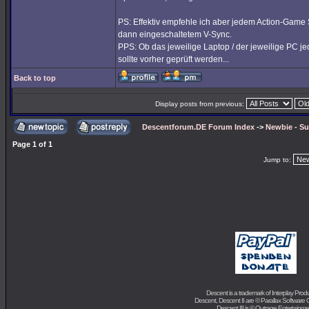
PS: Effektiv empfehle ich aber jedem Action-Game 
dann eingeschaltetem V-Sync.
PPS: Ob das jeweilige Laptop / der jeweilige PC je
sollte vorher geprüft werden...
Back to top
Display posts from previous:
Descentforum.DE Forum Index
->
Newbie - Su
Page
1
of
1
Jump to:
Descent is a trademark of
Interplay Prod
Descent, Descent II are ©
Parallax Software 
Descent III is ©
Outrage Entertainme