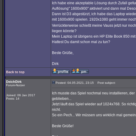
Ich habe eine akzeptable Lösung durch Zufall gefu
Auflösung" 1600x900" aktiviert und dann mal Desce
Dann ist D3 abgestürzt, ich habe das Laptop wiede
mit 1600x900 spielen. 1920x1080 geht immer noch 
Verrückterweise schießt meine Vauss jetzt nur noch
liegen könnte?
Mein Laptop ist übrigens ein HP Elite Book 850 mi
Hattest Du damit schon mal zu tun?
Beste Grüße,
Dirk
Back to top
DeichDirk
Posted: 04.05.2021, 23:15
Post subject:
Forum-Nutzer
Ich musste das Spiel nochmal neu installieren, der
Joined: 06 Jan 2017
geblieben...
Posts: 14
Jetzt läuft das Spiel wieder auf 1024x768. So richt
nicht.
So ein Pech... Wir müssen uns wirklich mal geme
Beste Grüße!