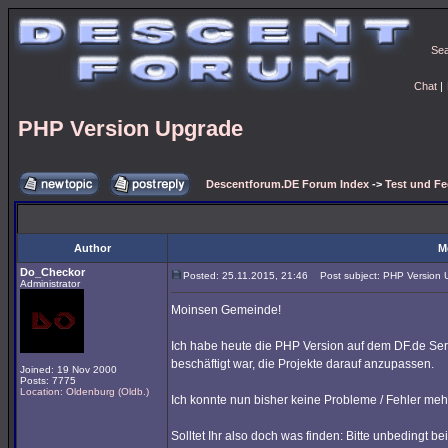
Se
Chat
|
PHP Version Upgrade
Descentforum.DE Forum Index
->
Test und F
Author
M
Do_Checkor
Posted: 25.11.2015, 21:46
Post subject: PHP Version 
Administrator
Moinsen Gemeinde!
Ich habe heute die PHP Version auf dem DF.de Ser
beschäftigt war, die Projekte darauf anzupassen.
Joined: 19 Nov 2000
Posts: 7775
Location: Oldenburg (Oldb.)
Ich konnte nun bisher keine Probleme / Fehler mehr
Solltet Ihr also doch was finden: Bitte unbedingt be