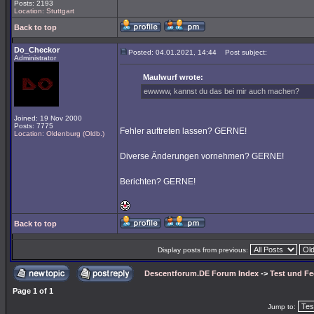
Posts: 2193
Location: Stuttgart
Back to top
Do_Checkor
Posted: 04.01.2021, 14:44
Post subject:
Administrator
Maulwurf wrote:
ewwww, kannst du das bei mir auch machen?
Joined: 19 Nov 2000
Posts: 7775
Fehler auftreten lassen? GERNE!
Location: Oldenburg (Oldb.)
Diverse Änderungen vornehmen? GERNE!
Berichten? GERNE!
Back to top
Display posts from previous:
Descentforum.DE Forum Index
->
Test und F
Page
1
of
1
Jump to: