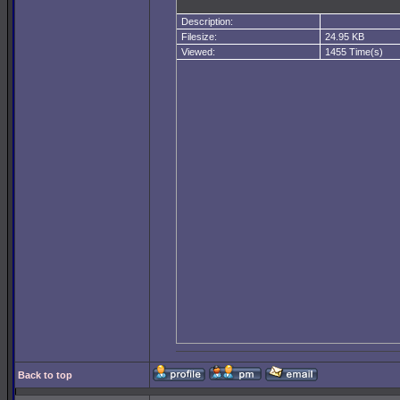
Description:
Filesize:
24.95 KB
Viewed:
1455 Time(s)
Back to top