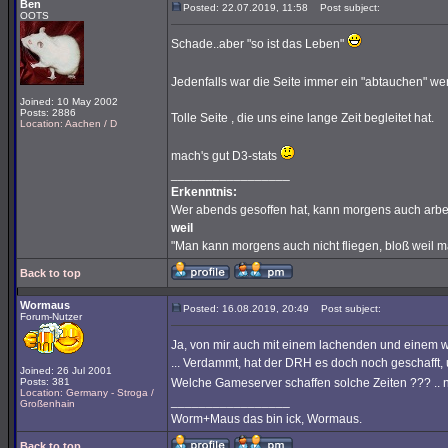
Ben
Posted: 22.07.2019, 11:58
Post subject:
OOTS
Schade..aber "so ist das Leben"
Jedenfalls war die Seite immer ein "abtauchen" wer
Joined: 10 May 2002
Posts: 2886
Tolle Seite , die uns eine lange Zeit begleitet hat.
Location: Aachen / D
mach's gut D3-stats
_________________
Erkenntnis:
Wer abends gesoffen hat, kann morgens auch arbe
weil
"Man kann morgens auch nicht fliegen, bloß weil 
Back to top
Wormaus
Posted: 16.08.2019, 20:49
Post subject:
Forum-Nutzer
Ja, von mir auch mit einem lachenden und einem 
... Verdammt, hat der DRH es doch noch geschafft,
Joined: 26 Jul 2001
Posts: 381
Welche Gameserver schaffen solche Zeiten ??? .. 
Location: Germany - Stroga /
_________________
Großenhain
Worm+Maus das bin ick, Wormaus.
Back to top