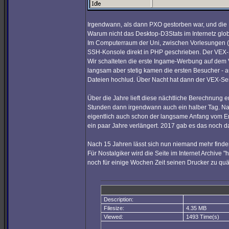
Irgendwann, als dann PXO gestorben war, und die 
Warum nicht das Desktop-D3Stats im Internetz glo
Im Computerraum der Uni, zwischen Vorlesungen (n
SSH-Konsole direkt in PHP geschrieben. Der VEX-S
Wir schalteten die erste Ingame-Werbung auf dem 
langsam aber stetig kamen die ersten Besucher - au
Dateien hochlud. Über Nacht hat dann der VEX-Ser
Über die Jahre lieft diese nächtliche Berechnung 
Stunden dann irgendwann auch ein halber Tag. Na
eigentlich auch schon der langsame Anfang vom Ende
ein paar Jahre verlängert. 2017 gab es das noch da
Nach 15 Jahren lässt sich nun niemand mehr finde
Für Nostalgiker wird die Seite im Internet Archive 
noch für einige Wochen Zeit seinen Drucker zu quä
Description:
Filesize:
4.35 MB
Viewed:
1493 Time(s)