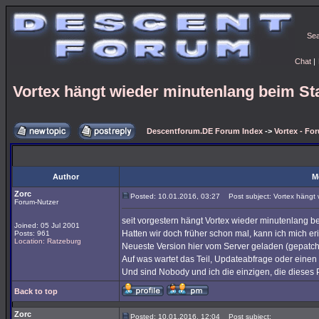
Se
Chat
|
Vortex hängt wieder minutenlang beim St
Descentforum.DE Forum Index
->
Vortex - Fo
Author
M
Zorc
Posted: 10.01.2016, 03:27
Post subject: Vortex hängt 
Forum-Nutzer
seit vorgestern hängt Vortex wieder minutenlang b
Joined: 05 Jul 2001
Hatten wir doch früher schon mal, kann ich mich er
Posts: 961
Location: Ratzeburg
Neueste Version hier vom Server geladen (gepatcht
Auf was wartet das Teil, Updateabfrage oder einen
Und sind Nobody und ich die einzigen, die diese
Back to top
Zorc
Posted: 10.01.2016, 12:04
Post subject: