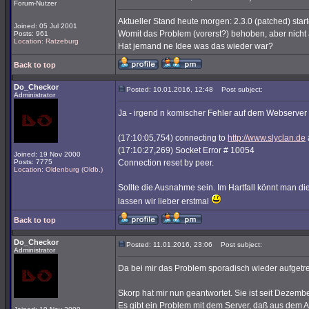
Forum-Nutzer
Aktueller Stand heute morgen: 2.3.0 (patched) start
Joined: 05 Jul 2001
Womit das Problem (vorerst?) behoben, aber nicht a
Posts: 961
Location: Ratzeburg
Hat jemand ne Idee was das wieder war?
Back to top
Do_Checkor
Posted: 10.01.2016, 12:48
Post subject:
Administrator
Ja - irgend n komischer Fehler auf dem Webserver v
(17:10:05,754) connecting to
http://www.slyclan.de
(17:10:27,269) Socket Error # 10054
Joined: 19 Nov 2000
Posts: 7775
Connection reset by peer.
Location: Oldenburg (Oldb.)
Sollte die Ausnahme sein. Im Hartfall könnt man d
lassen wir lieber erstmal
Back to top
Do_Checkor
Posted: 11.01.2016, 23:06
Post subject:
Administrator
Da bei mir das Problem sporadisch wieder aufgetret
Skorp hat mir nun geantwortet. Sie ist seit Dezemb
Es gibt ein Problem mit dem Server, daß aus dem Aus