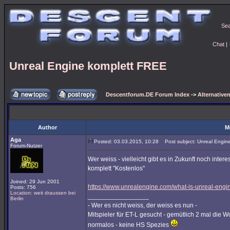
Se
Chat
|
Unreal Engine komplett FREE
Descentforum.DE Forum Index
->
Alternativen
Author
M
Aga
Posted: 03.03.2015, 10:28
Post subject: Unreal Engin
Forum-Nutzer
Wer weiss - vielleicht gibt es in Zukunft noch inte
komplett "Kostenlos"
Joined: 29 Jun 2001
https://www.unrealengine.com/what-is-unreal-engi
Posts: 756
Location: weit draussen bei
_________________
Berlin
- Wer es nicht weiss, der weiss es nun -
Mitspieler für ET-L gesucht - gemütlich 2 mal die W
normalos - keine HS Spezies