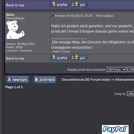
Back to top
Marix
Posted: 03.03.2015, 20:20
Post subject:
Forum-Nutzer
Habe ich gestern auch gesehen, und nur gedacht: „G
ja mit der Unreal-3-Engine damals gerne schon was
_________________
„Der einzige Weg, die Grenzen des Möglichen zu fin
Joined: 30 May 2001
Posts: 1020
Unmögliche vorzustoßen.“
Location: Germany
--Arthur C. Clarke
Back to top
Display posts from previous:
Descentforum.DE Forum Index
->
Alternativen
Page
1
of
1
Jump to: