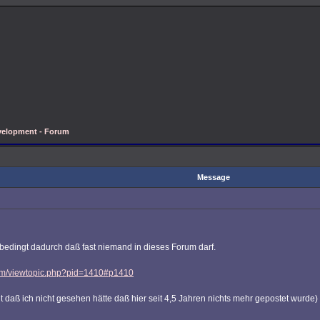
velopment - Forum
Message
h bedingt dadurch daß fast niemand in dieses Forum darf.
com/viewtopic.php?pid=1410#p1410
t daß ich nicht gesehen hätte daß hier seit 4,5 Jahren nichts mehr gepostet wurde)