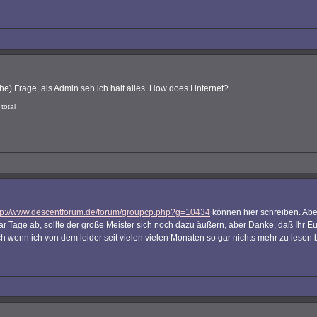
he) Frage, als Admin seh ich halt alles. How does I internet?
total
tp://www.descentforum.de/forum/groupcp.php?g=10434
können hier schreiben. Abe
aar Tage ab, sollte der große Meister sich noch dazu äußern, aber Danke, daß Ihr 
 wenn ich von dem leider seit vielen vielen Monaten so gar nichts mehr zu lesen