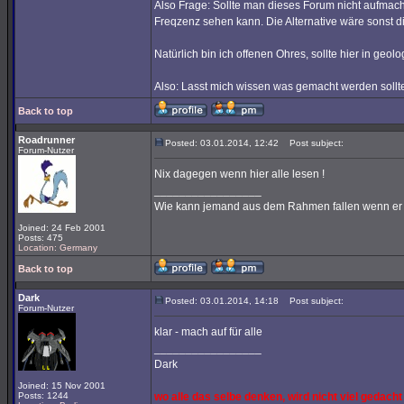
Also Frage: Sollte man dieses Forum nicht aufmach
Freqzenz sehen kann. Die Alternative wäre sonst d
Natürlich bin ich offenen Ohres, sollte hier in ge
Also: Lasst mich wissen was gemacht werden sollte
Back to top
Roadrunner
Posted: 03.01.2014, 12:42
Post subject:
Forum-Nutzer
Nix dagegen wenn hier alle lesen !
_________________
Wie kann jemand aus dem Rahmen fallen wenn er ni
Joined: 24 Feb 2001
Posts: 475
Location: Germany
Back to top
Dark
Posted: 03.01.2014, 14:18
Post subject:
Forum-Nutzer
klar - mach auf für alle
_________________
Dark
Joined: 15 Nov 2001
Posts: 1244
wo alle das selbe denken, wird nicht viel gedacht