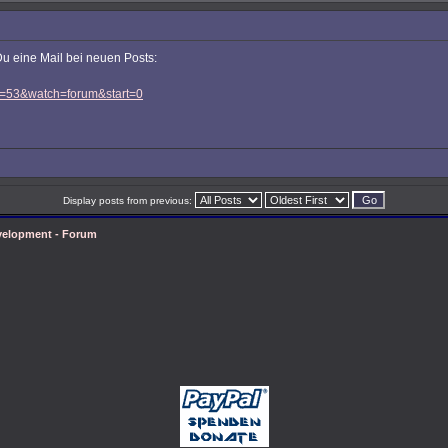
u eine Mail bei neuen Posts:
?f=53&watch=forum&start=0
Display posts from previous:
velopment - Forum