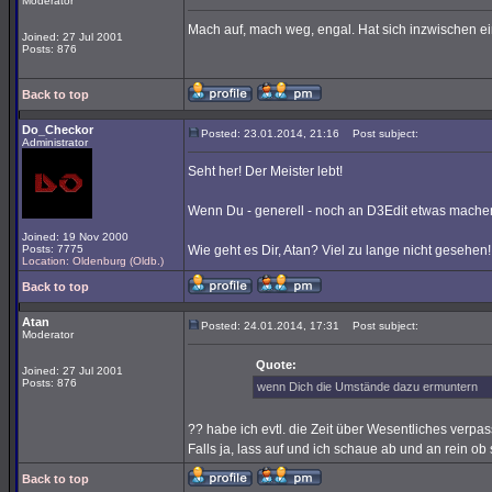
Moderator
Mach auf, mach weg, engal. Hat sich inzwischen ei
Joined: 27 Jul 2001
Posts: 876
Back to top
Do_Checkor
Posted: 23.01.2014, 21:16
Post subject:
Administrator
Seht her! Der Meister lebt!
Wenn Du - generell - noch an D3Edit etwas mache
Joined: 19 Nov 2000
Posts: 7775
Wie geht es Dir, Atan? Viel zu lange nicht gesehen!
Location: Oldenburg (Oldb.)
Back to top
Atan
Posted: 24.01.2014, 17:31
Post subject:
Moderator
Quote:
Joined: 27 Jul 2001
Posts: 876
wenn Dich die Umstände dazu ermuntern
?? habe ich evtl. die Zeit über Wesentliches verpas
Falls ja, lass auf und ich schaue ab und an rein ob
Back to top