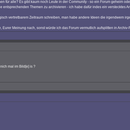
en für alle? Es gibt kaum noch Leute in der Community - so ein Forum geheim ode
ie entsprechenden Themen zu archivieren - ich habe dafür indes ein verstecktes A
ologisch vertretbarem Zeitraum schreiben, man habe andere Ideen die irgendwem ir
, Eurer Meinung nach, sonst würde ich das Forum vermutlich aufsplitten in Archi
ch mal im Bild[e] is ?