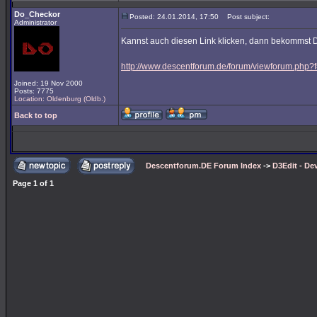
Do_Checkor
Posted: 24.01.2014, 17:50
Post subject:
Administrator
Kannst auch diesen Link klicken, dann bekommst D
http://www.descentforum.de/forum/viewforum.php
Joined: 19 Nov 2000
Posts: 7775
Location: Oldenburg (Oldb.)
Back to top
Descentforum.DE Forum Index
->
D3Edit - De
Page
1
of
1