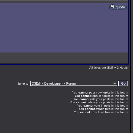
All times are GMT + 2 Hours
Jump to:
You
cannot
post new topics in this forum
You
cannot
reply to topics in this forum
You
cannot
edit your posts in this forum
You
cannot
delete your posts in this forum
You
cannot
vote in polls in this forum
You
cannot
attach files in this forum
You
cannot
download files in this forum