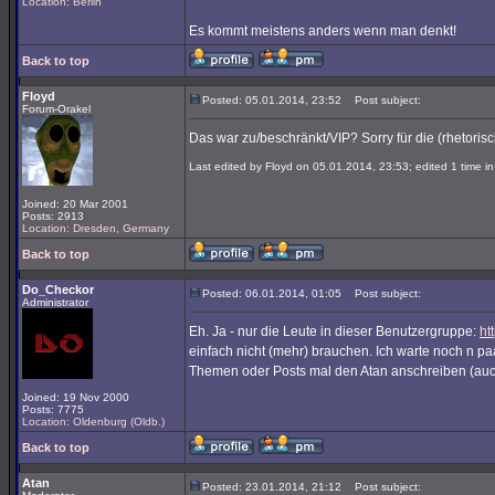
Location: Berlin
Es kommt meistens anders wenn man denkt!
Back to top
Floyd
Posted: 05.01.2014, 23:52
Post subject:
Forum-Orakel
Das war zu/beschränkt/VIP? Sorry für die (rhetorisc
Last edited by Floyd on 05.01.2014, 23:53; edited 1 time in 
Joined: 20 Mar 2001
Posts: 2913
Location: Dresden, Germany
Back to top
Do_Checkor
Posted: 06.01.2014, 01:05
Post subject:
Administrator
Eh. Ja - nur die Leute in dieser Benutzergruppe:
ht
einfach nicht (mehr) brauchen. Ich warte noch n p
Themen oder Posts mal den Atan anschreiben (auch
Joined: 19 Nov 2000
Posts: 7775
Location: Oldenburg (Oldb.)
Back to top
Atan
Posted: 23.01.2014, 21:12
Post subject: