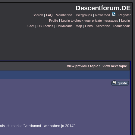
Descentforum.DE
Search
|
FAQ
|
Memberlist
|
Usergroups
|
Newsfeed
Register
Profile
|
Log in to check your private messages
|
Log in
Chat
|
D3-Tactics
|
Downloads
|
Map
|
Links
|
Serverlist
|
Teamspeak
View previous topic
::
View next topic
 als ich merkte "verdammt - wir haben ja 2014".