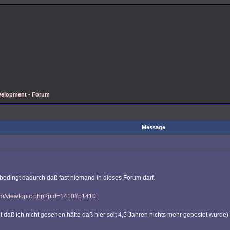
velopment - Forum
Message
h bedingt dadurch daß fast niemand in dieses Forum darf.
com/viewtopic.php?pid=1410#p1410
t daß ich nicht gesehen hätte daß hier seit 4,5 Jahren nichts mehr gepostet wurde)