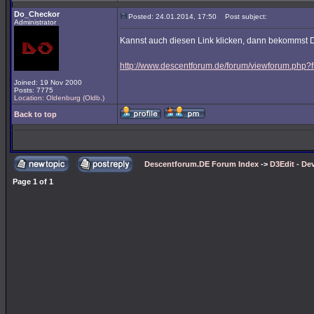
Do_Checkor
Posted: 24.01.2014, 17:50
Post subject:
Administrator
Kannst auch diesen Link klicken, dann bekommst D
http://www.descentforum.de/forum/viewforum.php
Joined: 19 Nov 2000
Posts: 7775
Location: Oldenburg (Oldb.)
Back to top
Descentforum.DE Forum Index
->
D3Edit - De
Page
1
of
1