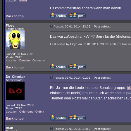
Location: Berlin
Es kommt meistens anders wenn man denkt!
Back to top
Floyd
Posted: 05.01.2014, 23:52
Post subject:
Forum-Orakel
Das war zu/beschränkt/VIP? Sorry für die (rhetorisc
Last edited by Floyd on 05.01.2014, 23:53; edited 1 time in 
Joined: 20 Mar 2001
Posts: 2913
Location: Dresden, Germany
Back to top
Do_Checkor
Posted: 06.01.2014, 01:05
Post subject:
Administrator
Eh. Ja - nur die Leute in dieser Benutzergruppe:
ht
einfach nicht (mehr) brauchen. Ich warte noch n p
Themen oder Posts mal den Atan anschreiben (auch
Joined: 19 Nov 2000
Posts: 7775
Location: Oldenburg (Oldb.)
Back to top
Atan
Posted: 23.01.2014, 21:12
Post subject: