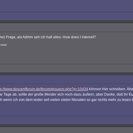
he) Frage, als Admin seh ich halt alles. How does I internet?
total
tp://www.descentforum.de/forum/groupcp.php?g=10434
können hier schreiben. Abe
aar Tage ab, sollte der große Meister sich noch dazu äußern, aber Danke, daß Ihr 
 wenn ich von dem leider seit vielen vielen Monaten so gar nichts mehr zu lesen