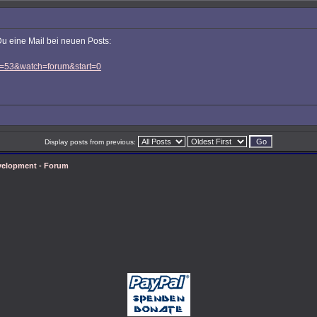
u eine Mail bei neuen Posts:
?f=53&watch=forum&start=0
Display posts from previous:
velopment - Forum