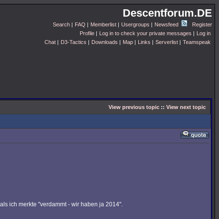
Descentforum.DE
Search
|
FAQ
|
Memberlist
|
Usergroups
|
Newsfeed
Register
Profile
|
Log in to check your private messages
|
Log in
Chat
|
D3-Tactics
|
Downloads
|
Map
|
Links
|
Serverlist
|
Teamspeak
View previous topic
::
View next topic
 als ich merkte "verdammt - wir haben ja 2014".