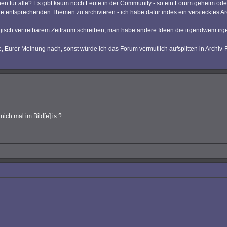
en für alle? Es gibt kaum noch Leute in der Community - so ein Forum geheim ode
ie entsprechenden Themen zu archivieren - ich habe dafür indes ein verstecktes A
ologisch vertretbarem Zeitraum schreiben, man habe andere Ideen die irgendwem ir
, Eurer Meinung nach, sonst würde ich das Forum vermutlich aufsplitten in Archi
ch mal im Bild[e] is ?