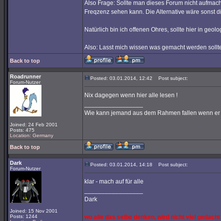
Also Frage: Sollte man dieses Forum nicht aufmach
Freqzenz sehen kann. Die Alternative wäre sonst d
Natürlich bin ich offenen Ohres, sollte hier in ge
Also: Lasst mich wissen was gemacht werden sollte
Back to top
Roadrunner
Posted: 03.01.2014, 12:42
Post subject:
Forum-Nutzer
Nix dagegen wenn hier alle lesen !
_________________
Wie kann jemand aus dem Rahmen fallen wenn er ni
Joined: 24 Feb 2001
Posts: 475
Location: Germany
Back to top
Dark
Posted: 03.01.2014, 14:18
Post subject:
Forum-Nutzer
klar - mach auf für alle
_________________
Dark
Joined: 15 Nov 2001
Posts: 1244
wo alle das selbe denken, wird nicht viel gedacht