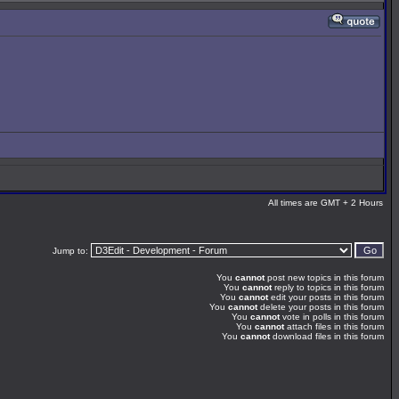
All times are GMT + 2 Hours
Jump to:
You
cannot
post new topics in this forum
You
cannot
reply to topics in this forum
You
cannot
edit your posts in this forum
You
cannot
delete your posts in this forum
You
cannot
vote in polls in this forum
You
cannot
attach files in this forum
You
cannot
download files in this forum