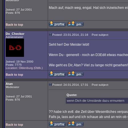
Moderator
Mach auf, mach weg, engal. Hat sich inzwischen ei
Joined: 27 Jul 2001
Posts: 876
Back to top
Do_Checkor
Posted: 23.01.2014, 21:16
Post subject:
Administrator
Seht her! Der Meister lebt!
Wenn Du - generell - noch an D3Edit etwas mache
Joined: 19 Nov 2000
Posts: 7775
Wie geht es Dir, Atan? Viel zu lange nicht gesehen!
Location: Oldenburg (Oldb.)
Back to top
Atan
Posted: 24.01.2014, 17:31
Post subject:
Moderator
Quote:
Joined: 27 Jul 2001
Posts: 876
wenn Dich die Umstände dazu ermuntern
?? habe ich evtl. die Zeit über Wesentliches verpas
Falls ja, lass auf und ich schaue ab und an rein ob
Back to top