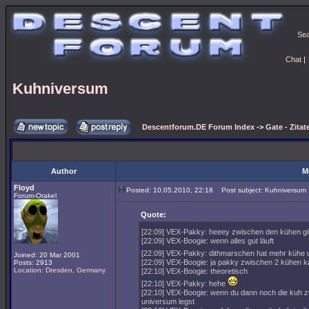
Se
Chat
|
Kuhniversum
Descentforum.DE Forum Index
->
Gate - Zitat
Author
M
Floyd
Posted: 10.05.2010, 22:18
Post subject: Kuhniversum
Forum-Orakel
Quote:
[22:09] VEX-Pakky: heeey zwischen den kühen gi
[22:09] VEX-Boogie: wenn alles gut läuft
[22:09] VEX-Pakky: dithmarschen hat mehr kühe 
Joined: 20 Mar 2001
[22:09] VEX-Boogie: ja pakky zwischen 2 kühen ka
Posts: 2913
Location: Dresden, Germany
[22:10] VEX-Boogie: theoretisch
[22:10] VEX-Pakky: hehe
[22:10] VEX-Boogie: wenn du dann noch die kuh z
universum legst