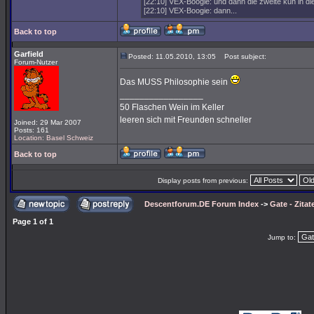
[22:10] VEX-Boogie: und dann die zweite kuh in die
[22:10] VEX-Boogie: dann...
Back to top
Garfield
Posted: 11.05.2010, 13:05
Post subject:
Forum-Nutzer
Das MUSS Philosophie sein
_________________
50 Flaschen Wein im Keller
leeren sich mit Freunden schneller
Joined: 29 Mar 2007
Posts: 161
Location: Basel Schweiz
Back to top
Display posts from previous:
Descentforum.DE Forum Index
->
Gate - Zitat
Page
1
of
1
Jump to: