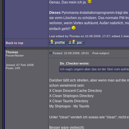
Genau. Das mein ich ja.
Dieses
Pyromania-Installationsprogramm trägt die D
sie vorm Löschen zu schützen. Das normale PM-Ins
verloren, wenn Vortex aufräumt. Außer natürlich, 
einfach geht?
Last edited by Thomas on 10.08.2009, 17:27; edited 1 time 
Back to top
Thomas
Posted: 10.08.2009, 18:01
Post subject:
Forum-Nutzer
Do_Checkor wrote:
Joined: 07 Feb 2008
Posts: 245
Ich sag's ungern aber das ist der Sinn vom aufrä
Darüber läßt sich streiten, aber wenn man auf die
schon verwirrend sein:
X Clean Descent Cache Directory
X Clean Shiplogos Directory
X Clean Taunts Directory
My Shiplogos - My Taunts
Unter "clean" versteh ich sowas wie "clean", nicht 
Besser wäre vielleicht: