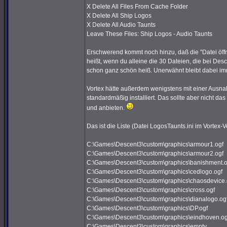
X Delete All Files From Cache Folder
X Delete All Ship Logos
X Delete All Audio Taunts
Leave These Files: Ship Logos - Audio Taunts
Erschwerend kommt noch hinzu, daß die "Datei öff
heißt, wenn du alleine die 30 Dateien, die bei Des
schon ganz schön heiß. Unerwähnt bleibt dabei imme
Vortex hätte außerdem wenigstens mit einer Ausna
standardmäßig installiert. Das sollte aber nicht d
und anbieten.
Das ist die Liste (Datei LogosTaunts.ini im Vortex-
C:\Games\Descent3\custom\graphics\armour1.ogf
C:\Games\Descent3\custom\graphics\armour2.ogf
C:\Games\Descent3\custom\graphics\banishment.o
C:\Games\Descent3\custom\graphics\cedlogo.ogf
C:\Games\Descent3\custom\graphics\chaosdevice.
C:\Games\Descent3\custom\graphics\cross.ogf
C:\Games\Descent3\custom\graphics\dianalogo.og
C:\Games\Descent3\custom\graphics\DP.ogf
C:\Games\Descent3\custom\graphics\eindhoven.og
C:\Games\Descent3\custom\graphics\empty