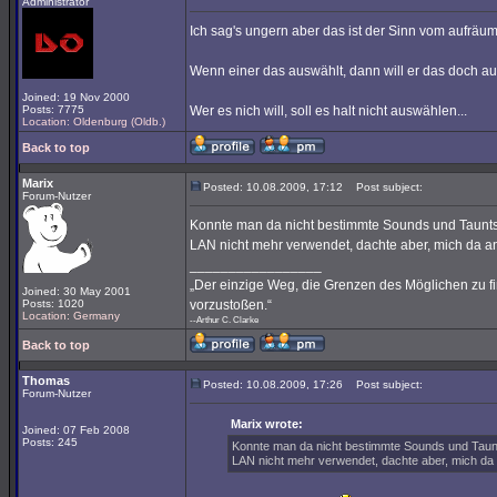
Administrator
Ich sag's ungern aber das ist der Sinn vom aufräum
Wenn einer das auswählt, dann will er das doch auc
Joined: 19 Nov 2000
Posts: 7775
Wer es nich will, soll es halt nicht auswählen...
Location: Oldenburg (Oldb.)
Back to top
Marix
Posted: 10.08.2009, 17:12
Post subject:
Forum-Nutzer
Konnte man da nicht bestimmte Sounds und Taunt
LAN nicht mehr verwendet, dachte aber, mich da an
_________________
„Der einzige Weg, die Grenzen des Möglichen zu fi
Joined: 30 May 2001
Posts: 1020
vorzustoßen.“
Location: Germany
--Arthur C. Clarke
Back to top
Thomas
Posted: 10.08.2009, 17:26
Post subject:
Forum-Nutzer
Marix wrote:
Joined: 07 Feb 2008
Posts: 245
Konnte man da nicht bestimmte Sounds und Tau
LAN nicht mehr verwendet, dachte aber, mich da 