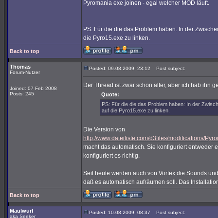
Pyromania exe joinen - egal welcher MOD läuft.
PS: Für die die das Problem haben: In der Zwischenz
die Pyro15.exe zu linken.
Back to top
Thomas
Posted: 09.08.2009, 23:12
Post subject:
Forum-Nutzer
Der Thread ist zwar schon älter, aber ich hab ihn g
Joined: 07 Feb 2008
Posts: 245
Quote:
PS: Für die die das Problem haben: In der Zwische
auf die Pyro15.exe zu linken.
Die Version von
http://www.dateiliste.com/d3files/modifications
macht das automatisch. Sie konfiguriert entweder ei
konfiguriert es richtig.
Seit heute werden auch von Vortex die Sounds und 
daß es automatisch aufräumen soll. Das Installati
Back to top
Maulwurf
Posted: 10.08.2009, 08:37
Post subject:
aka Seeker