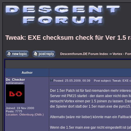
Tweak: EXE checksum check für Ver 1.5 
Descentforum.DE Forum Index
->
Vortex - Fo
Author
Do_Checkor
Posted: 25.05.2009, 00:39
Post subject: Tweak: EXE c
Administrator
Der 1.5er Patch ist für fast niemanden mehr inter
Server mit PM15 startet - der dann aber nicht den
versucht Vortex einen per 1.5 joinen zu lassen. D
die Spieler dort statt der 1.5er main.exe die pyro1
Joined: 19 Nov 2000
Posts: 7775
Location: Oldenburg (Oldb.)
Alternativ (wäre mir lieber) könnte man ein Fallba
Wenn die 1.5er main.exe gar nicht eingestellt ist (a