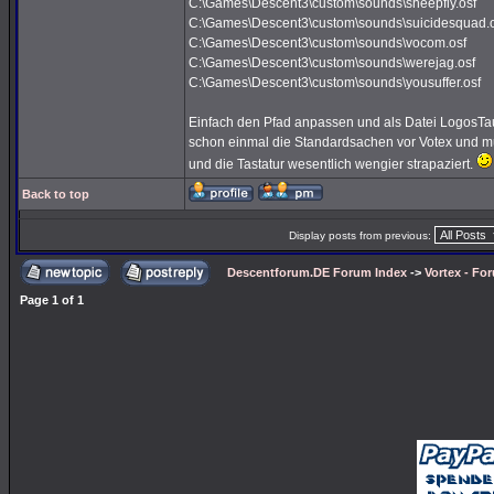
C:\Games\Descent3\custom\sounds\sheepfly.osf
C:\Games\Descent3\custom\sounds\suicidesquad.o
C:\Games\Descent3\custom\sounds\vocom.osf
C:\Games\Descent3\custom\sounds\werejag.osf
C:\Games\Descent3\custom\sounds\yousuffer.osf
Einfach den Pfad anpassen und als Datei LogosTaun
schon einmal die Standardsachen vor Votex und mu
und die Tastatur wesentlich wengier strapaziert.
Back to top
Display posts from previous:
Descentforum.DE Forum Index
->
Vortex - Fo
Page
1
of
1