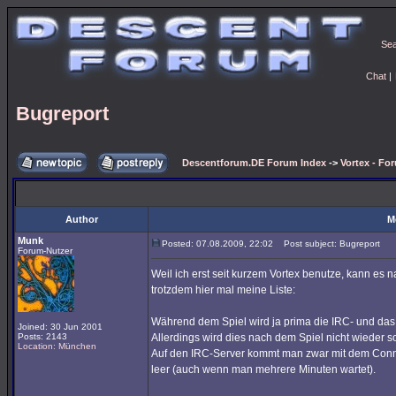
Se
Chat
|
Bugreport
Descentforum.DE Forum Index
->
Vortex - Fo
Author
M
Munk
Posted: 07.08.2009, 22:02
Post subject: Bugreport
Forum-Nutzer
Weil ich erst seit kurzem Vortex benutze, kann es 
trotzdem hier mal meine Liste:
Während dem Spiel wird ja prima die IRC- und das
Joined: 30 Jun 2001
Posts: 2143
Allerdings wird dies nach dem Spiel nicht wieder so
Location: München
Auf den IRC-Server kommt man zwar mit dem Connec
leer (auch wenn man mehrere Minuten wartet).