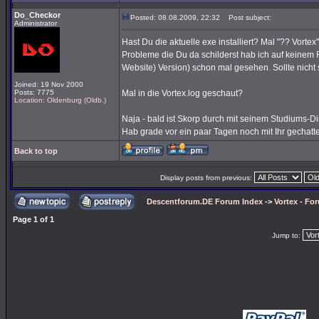
Do_Checkor
Posted: 08.08.2009, 22:32
Post subject:
Administrator
Hast Du die aktuelle exe installiert? Mal "?? Vorte
Probleme die Du da schilderst hab ich auf keinem 
Website) Version) schon mal gesehen. Sollte nicht 
Joined: 19 Nov 2000
Posts: 7775
Mal in die Vortex.log geschaut?
Location: Oldenburg (Oldb.)
Naja - bald ist Skorp durch mit seinem Studiums-D
Hab grade vor ein paar Tagen noch mit Ihr gechatte
Back to top
Display posts from previous:
Descentforum.DE Forum Index
->
Vortex - Fo
Page
1
of
1
Jump to: