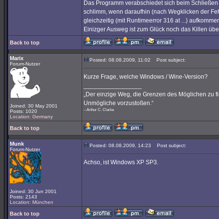
Das Programm verabschiedet sich beim Schließen 
schlimm, wenn daraufhin (nach Wegklicken der Fe
gleichzeitig (mit Runtimeerror 316 at ...) aufkommen
Einizger Ausweg ist zum Glück noch das Killen üb
Back to top
Marix
Posted: 08.08.2009, 11:02
Post subject:
Forum-Nutzer
Kurze Frage, welche Windows / Wine-Version?
_________________
„Der einzige Weg, die Grenzen des Möglichen zu fin
Unmögliche vorzustoßen.“
Joined: 30 May 2001
--Arthur C. Clarke
Posts: 1020
Location: Germany
Back to top
Munk
Posted: 08.08.2009, 14:23
Post subject:
Forum-Nutzer
Achso, ist Windows XP SP3.
Joined: 30 Jun 2001
Posts: 2143
Location: München
Back to top