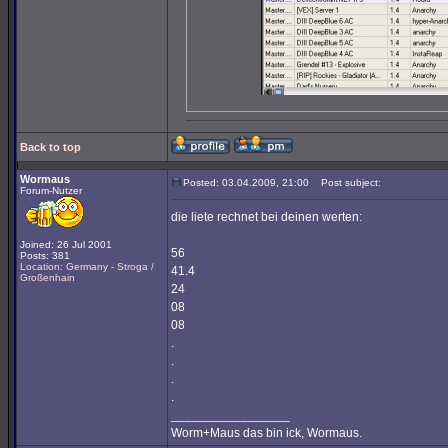
Back to top
Wormaus
Posted: 03.04.2009, 21:00
Post subject:
Forum-Nutzer
die liete rechnet bei deinen werten:
Joined: 26 Jul 2001
56
Posts: 381
Location: Germany - Stroga /
41.4
Großenhain
24
08
08
.
.
.
.
_________________
Worm+Maus das bin ick, Wormaus.