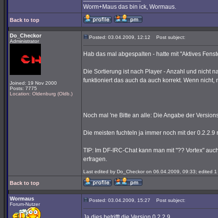
Worm+Maus das bin ick, Wormaus.
Back to top
Do_Checkor
Posted: 03.04.2009, 12:12
Post subject:
Administrator
Hab das mal abgespalten - hatte mit "Aktives Fenster
Die Sortierung ist nach Player - Anzahl und nicht 
funktioniert das auch da auch korrekt. Wenn nicht, 
Joined: 19 Nov 2000
Posts: 7775
Location: Oldenburg (Oldb.)
Noch mal 'ne Bitte an alle: Die Angabe der Versio
Die meisten fuchteln ja immer noch mit der 0.2.2.9 
TIP: Im DF-IRC-Chat kann man mit "?? Vortex" auch
erfragen.
Last edited by Do_Checkor on 06.04.2009, 09:33; edited 1 t
Back to top
Wormaus
Posted: 03.04.2009, 15:27
Post subject:
Forum-Nutzer
Ja,dies betrifft die Version 0.2.2.9