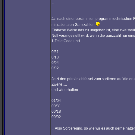
...
...
Ja, nach einer bestimmten programmtechnischen Re
mit rationalen Ganzzahlen
Einfache Weise das zu umgehen ist, eine zweistel
Null vorangestellt wird, wenn die ganzzahl nur einst
1 Zeile Code und
0/31
0/18
0/04
0/02
Jetzt den primärschlüssel zum sortieren auf die e
Zweite ....
und wir erhalten:
01/04
00/31
00/18
00/02
... Also Sortiereung, so wie wir es auch gerne hätt
_________________