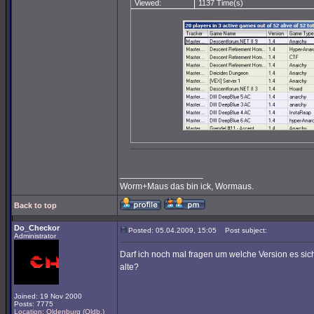
Viewed:
1137 Time(s)
_________________
Worm+Maus das bin ick, Wormaus.
Back to top
Do_Checkor
Posted: 05.04.2009, 15:05
Post subject:
Administrator
Darf ich noch mal fragen um welche Version es sich 
alte?
Joined: 19 Nov 2000
Posts: 7775
Location: Oldenburg (Oldb.)