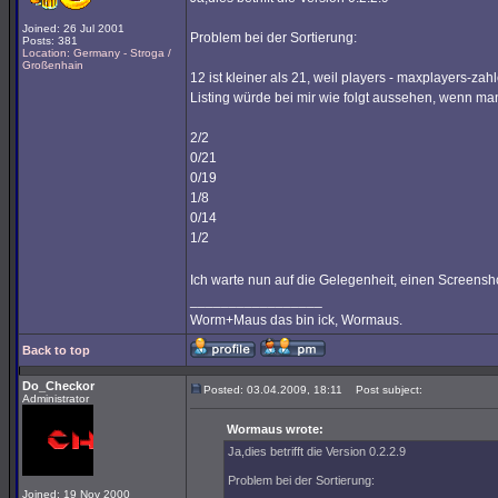
Joined: 26 Jul 2001
Problem bei der Sortierung:
Posts: 381
Location: Germany - Stroga /
Großenhain
12 ist kleiner als 21, weil players - maxplayers-
Listing würde bei mir wie folgt aussehen, wenn man 
2/2
0/21
0/19
1/8
0/14
1/2
Ich warte nun auf die Gelegenheit, einen Screens
_________________
Worm+Maus das bin ick, Wormaus.
Back to top
Do_Checkor
Posted: 03.04.2009, 18:11
Post subject:
Administrator
Wormaus wrote:
Ja,dies betrifft die Version 0.2.2.9
Problem bei der Sortierung:
Joined: 19 Nov 2000