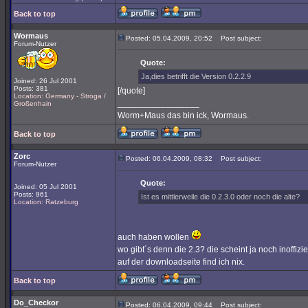
Back to top
Wormaus
Posted: 05.04.2009, 20:52
Post subject:
Forum-Nutzer
Quote:
Ja,dies betrifft die Version 0.2.2.9
Joined: 26 Jul 2001
Posts: 381
[/quote]
Location: Germany - Stroga /
_________________
Großenhain
Worm+Maus das bin ick, Wormaus.
Back to top
Zorc
Posted: 06.04.2009, 08:32
Post subject:
Forum-Nutzer
Quote:
Joined: 05 Jul 2001
Posts: 961
Ist es mittlerweile die 0.2.3.0 oder noch die alte?
Location: Ratzeburg
auch haben wollen
wo gibt´s denn die 2.3? die scheint ja noch inoffiziel
auf der downloadseite find ich nix.
Back to top
Do_Checkor
Posted: 06.04.2009, 09:44
Post subject: