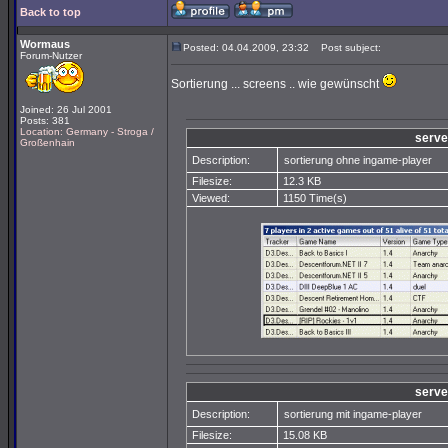
Back to top
Wormaus
Posted: 04.04.2009, 23:32
Post subject:
Forum-Nutzer
Sortierung ... screens .. wie gewünscht
Joined: 26 Jul 2001
Posts: 381
Location: Germany - Stroga /
server
Großenhain
Description:
sortierung ohne ingame-player
Filesize:
12.3 KB
Viewed:
1150 Time(s)
server
Description:
sortierung mit ingame-player
Filesize:
15.08 KB