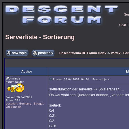
Se
Chat
|
Serverliste - Sortierung
Descentforum.DE Forum Index
->
Vortex - Fo
Author
M
Wormaus
Posted: 03.04.2009, 04:34
Post subject:
Forum-Nutzer
sortierfunktion der serverlite => Spieleranzahl ...
Da war wohl nen Querdenker drinnen, , vor dem le
Joined: 26 Jul 2001
Posts: 381
Location: Germany - Stroga /
sortiert:
Großenhain
0/4
0/31
0/2
0/18