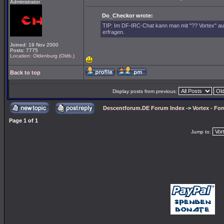
Administrator
Do_Checkor wrote:
TIP: Im DF-IRC-Chat kann man mit "?? Vortex" au
erfragen.
Joined: 19 Nov 2000
Posts: 7775
Location: Oldenburg (Oldb.)
Back to top
Display posts from previous:
Descentforum.DE Forum Index
->
Vortex - Fo
Page
1
of
1
Jump to: