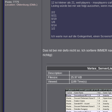
Posts: 7775
12 ist kleiner als 21, weil players - maxplayers
Location: Oldenburg (Oldb.)
Listing würde bei mir wie folgt aussehen, wenn man
2/2
0/21
0/19
1/8
0/14
1/2
Ich warte nun auf die Gelegenheit, einen Screen
Das ist bei mir defo nicht so. Ich sortiere IMMER
richtig):
Vortex_ServerLi
Description:
Filesize:
25.97 KB
Viewed:
1188 Time(s)