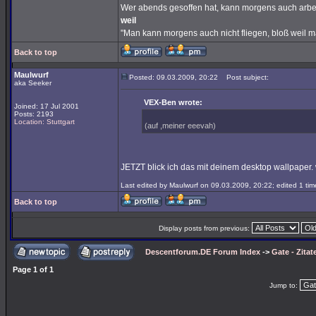
Wer abends gesoffen hat, kann morgens auch arbe
weil
"Man kann morgens auch nicht fliegen, bloß weil 
Back to top
Maulwurf
Posted: 09.03.2009, 20:22
Post subject:
aka Seeker
VEX-Ben wrote:
Joined: 17 Jul 2001
Posts: 2193
Location: Stuttgart
(auf ,meiner eeevah)
JETZT blick ich das mit deinem desktop wallpaper.
Last edited by Maulwurf on 09.03.2009, 20:22; edited 1 time
Back to top
Display posts from previous:
Descentforum.DE Forum Index
->
Gate - Zitat
Page
1
of
1
Jump to: