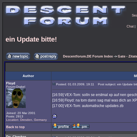
Se
Chat
|
ein Update bitte!
Descentforum.DE Forum Index
->
Gate - Zitat
Author
M
Floyd
Posted: 01.03.2009, 19:11
Post subject: ein Update bit
Forum-Orakel
[16:59] VEX-Tom: solln se erstmal xp auf nen gesc
[16:59] Floyd: na tom dann sag mal was dich an XP 
[17:00] VEX-Tom: automatische updates zb
Joined: 20 Mar 2001
Posts: 2913
Location: Dresden, Germany
Back to top
Do_Checkor