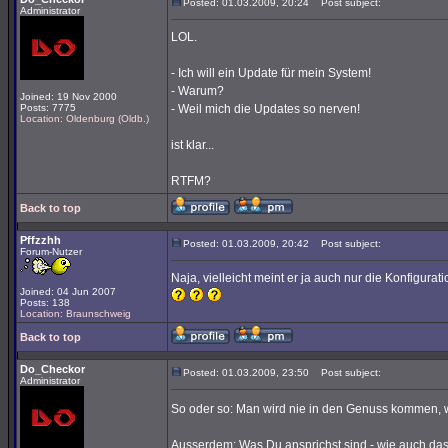
Posted: 01.03.2009, 20:24
Post subject:
Administrator
LOL.
- Ich will ein Update für mein System!
- Warum?
Joined: 19 Nov 2000
Posts: 7775
- Weil mich die Updates so nerven!
Location: Oldenburg (Oldb.)
ist klar...
RTFM?
Back to top
Pffzzhh
Posted: 01.03.2009, 20:42
Post subject:
Forum-Nutzer
Naja, vielleicht meint er ja auch nur die Konfigurat
Joined: 04 Jun 2007
Posts: 138
Location: Braunschweig
Back to top
Do_Checkor
Posted: 01.03.2009, 23:50
Post subject:
Administrator
So oder so: Man wird nie in den Genuss kommen
Ausserdem: Was Du ansprichst sind - wie auch da