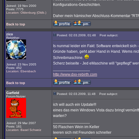
Konfigurations-Geschichten.
Joined: 19 Nov 2000
Posts: 7775
Location: Oldenburg (Oldb.)
Daher mein hämischer Abschluss-Kommentar "RT
Back to top
zico
Posted: 02.03.2009, 01:48
Post subject:
Rebirther
Is nunmal leider ein Fakt: Software entwickelt sich
Gründe haben, geht aber Hand in Hand. Wems nicht
Schreibmaschine.
Scherz beiseite - Jed eMaschine will "gepflegt" w
Joined: 23 Nov 2005
Posts: 452
_________________
Location: Ebersbach
http://www.dxx-rebirth.com
Back to top
Garfield
Posted: 02.03.2009, 11:48
Post subject:
Forum-Nutzer
ich will auch ein Update!!!
eines das mein Windows Vista dazu bringt vernünfti
warten?
_________________
Joined: 29 Mar 2007
Posts: 161
50 Flaschen Wein im Keller
Location: Basel Schweiz
leeren sich mit Freunden schneller