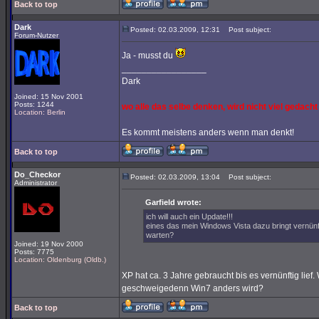
Back to top
Dark
Posted: 02.03.2009, 12:31
Post subject:
Forum-Nutzer
Ja - musst du
_________________
Dark
Joined: 15 Nov 2001
Posts: 1244
wo alle das selbe denken, wird nicht viel gedacht
Location: Berlin
Es kommt meistens anders wenn man denkt!
Back to top
Do_Checkor
Posted: 02.03.2009, 13:04
Post subject:
Administrator
Garfield wrote:
ich will auch ein Update!!!
eines das mein Windows Vista dazu bringt vernünft
warten?
Joined: 19 Nov 2000
Posts: 7775
Location: Oldenburg (Oldb.)
XP hat ca. 3 Jahre gebraucht bis es vernünftig lief.
geschweigedenn Win7 anders wird?
Back to top