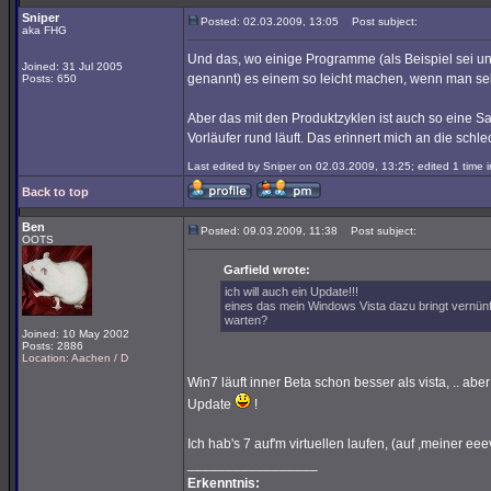
Sniper
Posted: 02.03.2009, 13:05
Post subject:
aka FHG
Und das, wo einige Programme (als Beispiel sei un
Joined: 31 Jul 2005
genannt) es einem so leicht machen, wenn man se
Posts: 650
Aber das mit den Produktzyklen ist auch so eine 
Vorläufer rund läuft. Das erinnert mich an die sch
Last edited by Sniper on 02.03.2009, 13:25; edited 1 time in
Back to top
Ben
Posted: 09.03.2009, 11:38
Post subject:
OOTS
Garfield wrote:
ich will auch ein Update!!!
eines das mein Windows Vista dazu bringt vernünft
warten?
Joined: 10 May 2002
Posts: 2886
Location: Aachen / D
Win7 läuft inner Beta schon besser als vista, .. aber
Update
!
Ich hab's 7 auf'm virtuellen laufen, (auf ,meiner ee
_________________
Erkenntnis: