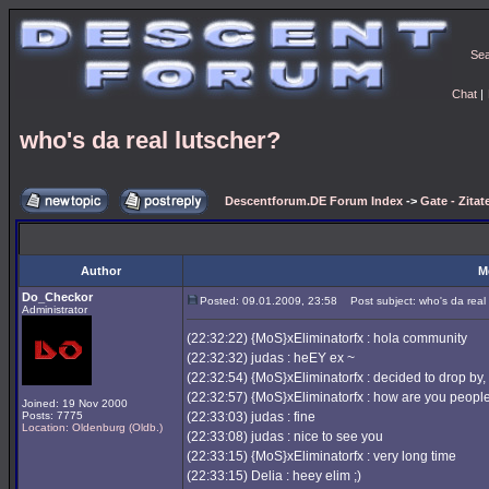
Se
Chat
|
who's da real lutscher?
Descentforum.DE Forum Index
->
Gate - Zitat
Author
M
Do_Checkor
Posted: 09.01.2009, 23:58
Post subject: who's da real 
Administrator
(22:32:22) {MoS}xEliminatorfx : hola community
(22:32:32) judas : heEY ex ~
(22:32:54) {MoS}xEliminatorfx : decided to drop by, 
(22:32:57) {MoS}xEliminatorfx : how are you peopl
Joined: 19 Nov 2000
Posts: 7775
(22:33:03) judas : fine
Location: Oldenburg (Oldb.)
(22:33:08) judas : nice to see you
(22:33:15) {MoS}xEliminatorfx : very long time
(22:33:15) Delia : heey elim ;)