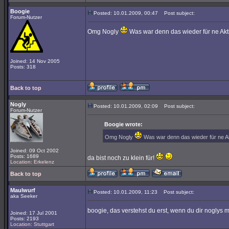
Boogie
Posted: 10.01.2009, 00:47
Post subject:
Forum-Nutzer
Omg Nogly
Was war denn das wieder für ne Akt
Joined: 14 Nov 2005
Posts: 318
Back to top
Nogly
Posted: 10.01.2009, 02:09
Post subject:
Forum-Nutzer
Boogie wrote:
Omg Nogly
Was war denn das wieder für ne A
Joined: 09 Oct 2002
Posts: 1689
da bist noch zu klein für!
Location: Erkelenz
Back to top
Maulwurf
Posted: 10.01.2009, 11:23
Post subject:
aka Seeker
boogie, das verstehst du erst, wenn du dir noglys 
Joined: 17 Jul 2001
Posts: 2193
Location: Stuttgart