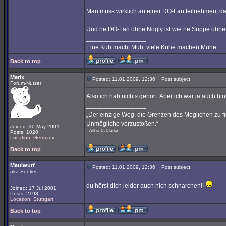
Man muss wirklich an einer DO-Lan teilnehmen, da
Und ne DO-Lan ohne Nogly ist wie ne Suppe ohne 
_________________
Eine Kuh macht Muh, viele Kühe machen Mühe
Back to top
Marix
Posted: 11.01.2009, 12:36
Post subject:
Forum-Nutzer
Also ich hab nichts gehört. Aber ich war ja auch hi
_________________
„Der einzige Weg, die Grenzen des Möglichen zu fin
Unmögliche vorzustoßen.“
Joined: 30 May 2001
--Arthur C. Clarke
Posts: 1020
Location: Germany
Back to top
Maulwurf
Posted: 11.01.2009, 12:36
Post subject:
aka Seeker
du hörst dich leider auch nich schnarchen!!
Joined: 17 Jul 2001
Posts: 2193
Location: Stuttgart
Back to top