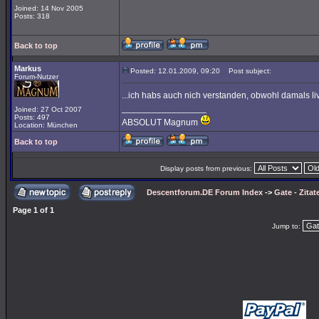
Joined: 14 Nov 2005
Posts: 318
Back to top
Markus
Posted: 12.01.2009, 09:20
Post subject:
Forum-Nutzer
...ich habs auch nich verstanden, obwohl damals liv
_________________
Joined: 27 Oct 2007
Posts: 497
ABSOLUT Magnum
Location: München
Back to top
Display posts from previous:
Descentforum.DE Forum Index
->
Gate - Zitat
Page
1
of
1
Jump to: