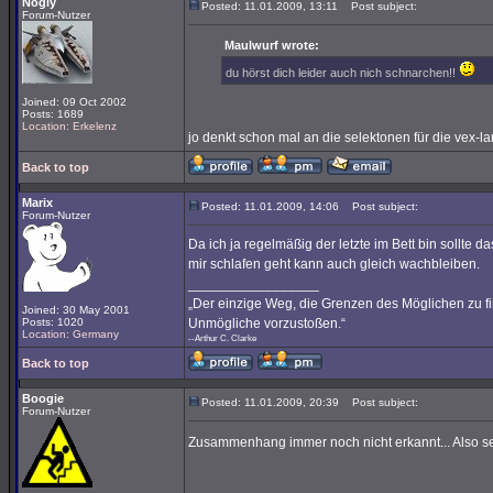
Nogly
Posted: 11.01.2009, 13:11
Post subject:
Forum-Nutzer
Maulwurf wrote:
du hörst dich leider auch nich schnarchen!!
Joined: 09 Oct 2002
Posts: 1689
Location: Erkelenz
jo denkt schon mal an die selektonen für die vex-
Back to top
Marix
Posted: 11.01.2009, 14:06
Post subject:
Forum-Nutzer
Da ich ja regelmäßig der letzte im Bett bin sollte d
mir schlafen geht kann auch gleich wachbleiben.
_________________
„Der einzige Weg, die Grenzen des Möglichen zu fin
Joined: 30 May 2001
Posts: 1020
Unmögliche vorzustoßen.“
Location: Germany
--Arthur C. Clarke
Back to top
Boogie
Posted: 11.01.2009, 20:39
Post subject:
Forum-Nutzer
Zusammenhang immer noch nicht erkannt... Also 