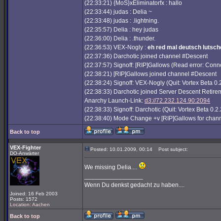
(22:33:21) {MoS}xEliminatorfx : hallo
(22:33:44) judas : Delia ~
(22:33:48) judas : .lightning.
(22:35:57) Delia : hey judas
(22:36:00) Delia : .thunder.
(22:36:53) VEX-Nogly :
eh red mal deutsch lutsch
(22:37:36) Darchotic joined channel #Descent
(22:37:57) Signoff: [RIP]Gallows (Read error: Conn
(22:38:21) [RIP]Gallows joined channel #Descent
(22:38:24) Signoff: VEX-Nogly (Quit: Vortex Beta 0.2
(22:38:33) Darchotic joined Server Descent Retir
Anarchy Launch-Link:
d3://72.232.124.90:2094
(22:38:33) Signoff: Darchotic (Quit: Vortex Beta 0.2.
(22:38:40) Mode Change +v [RIP]Gallows for chan
Back to top
VEX-Fighter
Posted: 10.01.2009, 00:14
Post subject:
DO-Anwärter
We missing Delia....
_________________
Wenn Du denkst gedacht zu haben....
Joined: 16 Feb 2003
Posts: 1572
Location: Aachen
Back to top