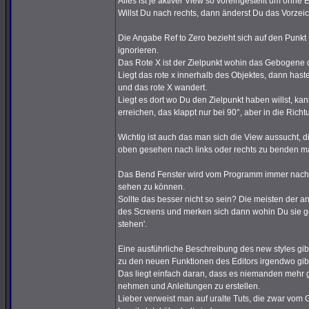
Alles ist je aktiver View so voreingestellt um ohn
Willst Du nach rechts, dann änderst Du das Vorzei
Die Angabe Ref to Zero bezieht sich auf den Pun
ignorieren.
Das Rote X ist der Zielpunkt wohin das Gebogene d
Liegt das rote x innerhalb des Objektes, dann has
und das rote X wandert.
Liegt es dort wo Du den Zielpunkt haben willst, k
erreichen, das klappt nur bei 90°, aber in die Rich
Wichtig ist auch das man sich die View aussucht, 
oben gesehen nach links oder rechts zu benden ma
Das Bend Fenster wird vom Programm immer nach u
sehen zu können.
Sollte das besser nicht so sein? Die meisten der a
des Screens und merken sich dann wohin Du sie ge
stehen'.
Eine ausführliche Beschreibung des new styles gi
zu den neuen Funktionen des Editors irgendwo gib
Das liegt einfach daran, dass es niemanden mehr gi
nehmen und Anleitungen zu erstellen.
Lieber verweist man auf uralte Tuts, die zwar vom