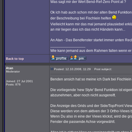
Was sagt mir der Wert Bend-Ref-Zero Point at ?
Ok ich hab auch schon mit der alten Bend Funktion
der Beschreibung bei Fischlein helfen
.
Vielleicht kann mir das mal jemand plausiebel er
an mir liegen das ich das nicht Händeln kann...
An Atan - Das Bendfenster startet immer unten Recht
_________________
Wie kann jemand aus dem Rahmen fallen wenn er ni
Back to top
Atan
Posted: 12.10.2008, 11:29
Post subject:
Moderator
Benden ansich hat so meine ich Dark bei Fischlein g
Joined: 27 Jul 2001
Posts: 876
Die vorliegende 'new Style' Bend Funktion ist ei
abzunehmen, aber noch nicht ausgereift.
Die Anzeige des Grids und der Side/Top/Front View 
Diese werden von dem aktiven der 3 Ortho-Views 
Wenn Du also in eine der Views klickst, wird die g
Fenster die passende Achse vorgewählt.