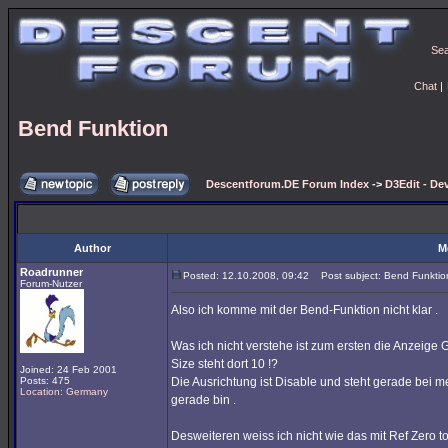
Se
Chat
|
Bend Funktion
Descentforum.DE Forum Index
->
D3Edit - De
Author
M
Roadrunner
Posted: 12.10.2008, 09:42
Post subject: Bend Funktio
Forum-Nutzer
Also ich komme mit der Bend-Funktion nicht klar .
Was ich nicht verstehe ist zum ersten die Anzeige 
Size steht dort 10 !?
Joined: 24 Feb 2001
Posts: 475
Die Ausrichtung ist Disable und steht gerade bei m
Location: Germany
gerade bin .
Desweiteren weiss ich nicht wie das mit Ref Zero to 