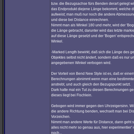
bzw. die Bezugsachse fürs Benden derart gelegt wi
das Endprodukt diejene Länge bekommt, welche d
aufweist; man muß nur noch die andere Abmessun
und diese bei Distance einrechnen.
Nimmt man als Winkel 180 und mehr, wird der 'Bog
die Länge gebracht, darunter wird das letzte markie
auf diese Länge gesetzt und der 'Bogen' entsprec
Winkel.
-Marked Length bewirkt, daß sich die Länge des 
Objektes selbst nicht ändert, sondern daß es nur 
angegebenen Winkel verbogen wird.
Der Vorteil von Bend New Style ist es, daß er eine
Berechnungen abnimmt wenn man eine bestimmt
anstrebt, und auch gleich den Bezugspunkt setzt.
Dark hatte mal ein Tut zu diesen Berechnungen ge
dieses liegt bei Fischlein.
Gebogen wird immer gegen den Uhrzeigersinn. Wil
die andere Richtung benden, wechselt man bei Di
Vorzeichen.
Nimmt man andere Werte für Distance, dann geht s
alles nicht mehr so genau aus, hier experimentier' i
noch...