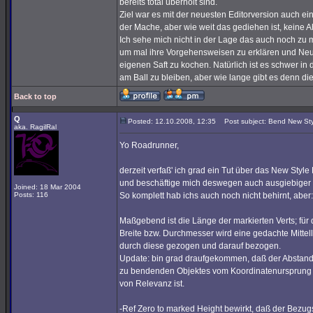
bereits total überholt sind.
Ziel war es mit der neuesten Editorversion auch ei
der Mache, aber wie weit das gediehen ist, keine 
Ich sehe mich nicht in der Lage das auch noch zu
um mal ihre Vorgehensweisen zu erklären und Neuli
eigenen Saft zu kochen. Natürlich ist es schwer in
am Ball zu bleiben, aber wie lange gibt es denn die 
Back to top
Q
Posted: 12.10.2008, 12:35
Post subject: Bend New Sty
aka. RagilRal
Yo Roadrunner,
derzeit verfaß' ich grad ein Tut über das New Style
und beschäftige mich deswegen auch ausgiebiger 
Joined: 18 Mar 2004
Posts: 116
So komplett hab ichs auch noch nicht behirnt, aber:
Maßgebend ist die Länge der markierten Verts; für 
Breite bzw. Durchmesser wird eine gedachte Mittell
durch diese gezogen und darauf bezogen.
Update: bin grad draufgekommen, daß der Abstan
zu bendenden Objektes vom Koordinatenursprung
von Relevanz ist.
-Ref Zero to marked Height bewirkt, daß der Bezu