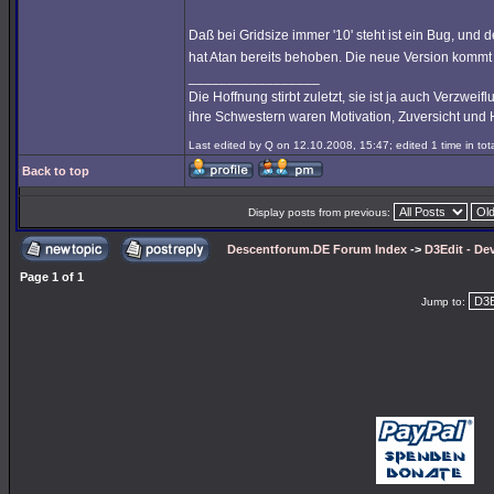
Daß bei Gridsize immer '10' steht ist ein Bug, und 
hat Atan bereits behoben. Die neue Version kommt
_________________
Die Hoffnung stirbt zuletzt, sie ist ja auch Verzweif
ihre Schwestern waren Motivation, Zuversicht und H
Last edited by Q on 12.10.2008, 15:47; edited 1 time in tot
Back to top
Display posts from previous:
Descentforum.DE Forum Index
->
D3Edit - De
Page
1
of
1
Jump to: