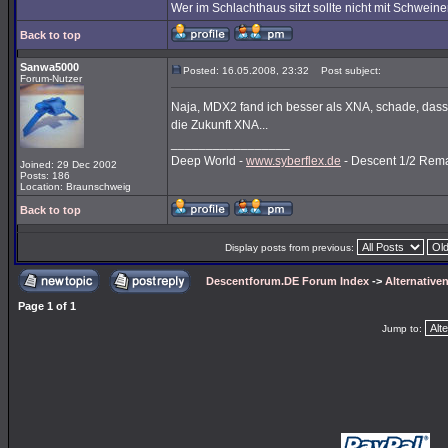
Wer im Schlachthaus sitzt sollte nicht mit Schwein
Back to top
Sanwa5000
Posted: 16.05.2008, 23:32
Post subject:
Forum-Nutzer
Naja, MDX2 fand ich besser als XNA, schade, das
die Zukunft XNA...
_________________
Deep World -
www.syberflex.de
- Descent 1/2 Rem
Joined: 29 Dec 2002
Posts: 186
Location: Braunschweig
Back to top
Display posts from previous:
Descentforum.DE Forum Index
->
Alternativen
Page
1
of
1
Jump to: