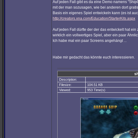
Auf jeden Fall gibt es da eine Demo namens "Sh
mit der man sozusagen, wie bei anderen dort grat
Basis ein eigenes Spiel entwickeln kann (es ist au
http://creators.xna.com/Education/StarterKits.aspx
Auf jeden Fall dürfte der der das entwickelt hat ein
wirklich ein vollwertiges Spiel, aber ein paar Ähnl
Ich habe mal ein paar Screens angehängt ...
Habe mir gedacht das könnte euch interessieren.
sh
Description:
Filesize:
104.51 KB
Viewed:
953 Time(s)