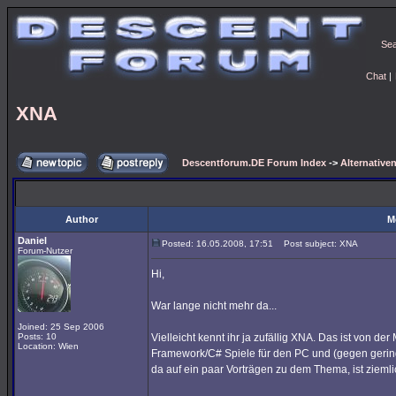
Se
Chat
|
XNA
Descentforum.DE Forum Index
->
Alternativen
Author
M
Daniel
Posted: 16.05.2008, 17:51
Post subject: XNA
Forum-Nutzer
Hi,
War lange nicht mehr da...
Joined: 25 Sep 2006
Posts: 10
Vielleicht kennt ihr ja zufällig XNA. Das ist von der
Location: Wien
Framework/C# Spiele für den PC und (gegen gerin
da auf ein paar Vorträgen zu dem Thema, ist ziemli