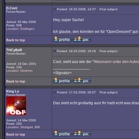
D.Cent
Posted: 16.03.2008, 14:37
Post subject:
Forum-Nutzer
Hey, super Sache!
Joined: 05 Mar 2006
Posts: 508
Location: Esslingen
Ich glaube, den könnten wir für "OpenDescent" gu
Back to top
THCyBeR
Posted: 16.03.2008, 18:29
Post subject:
Forum-Nutzer
Cool, sieht aus wie der
"Wiesmann unter den Autos
Joined: 19 Dec 2001
_________________
Posts: 130
Location: Düshorn
>Signatur<
Back to top
King Lo
Posted: 17.03.2008, 00:07
Post subject:
Forum-Nutzer
Das sieht echt großartig aus! Ihr habt echt was drau
Joined: 14 Mar 2006
Posts: 320
Location: Stuttgart, BW
Back to top