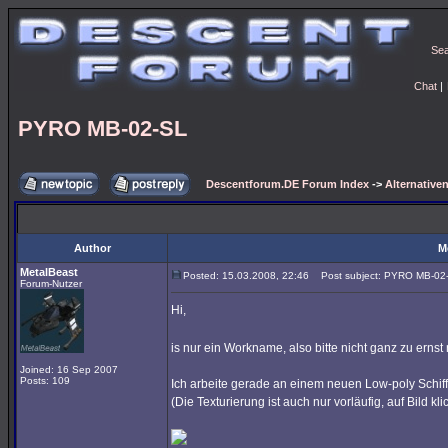
Se
Chat
|
PYRO MB-02-SL
Descentforum.DE Forum Index
->
Alternativen
Author
M
MetalBeast
Posted: 15.03.2008, 22:46
Post subject: PYRO MB-02
Forum-Nutzer
Hi,
is nur ein Workname, also bitte nicht ganz zu ern
Joined: 16 Sep 2007
Posts: 109
Ich arbeite gerade an einem neuen Low-poly Schiffs
(Die Texturierung ist auch nur vorläufig, auf Bild kl