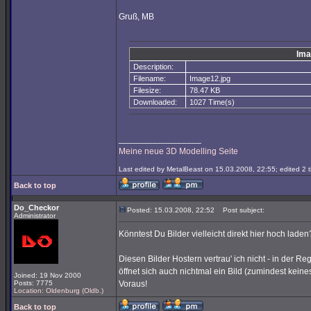
Gruß, MB
Ima
Description:
Filename:
Image12.jpg
Filesize:
78.47 KB
Downloaded:
1027 Time(s)
_________________
Meine neue 3D Modelling Seite
Last edited by MetalBeast on 15.03.2008, 22:55; edited 2 ti
Back to top
Do_Checkor
Posted: 15.03.2008, 22:52
Post subject:
Administrator
Könntest Du Bilder vielleicht direkt hier hoch laden
Diesen Bilder Hostern vertrau' ich nicht - in der Re
öffnet sich auch nichtmal ein Bild (zumindest kei
Joined: 19 Nov 2000
Posts: 7775
Voraus!
Location: Oldenburg (Oldb.)
Back to top