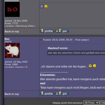
Administrator
Joined: 19 Nov 2000
Posts: 7775
Location: Oldenburg (Oldb.)
Back to top
Ben
Posted: 29.01.2008, 08:25
Post subject:
OOTS
Maulwurf wrote:
war das da zwischen checki und garfield eine er
Joined: 10 May 2002
Posts: 2886
..ich staune und reibe mir die Augen...
Location: Aachen / D
_________________
Erkenntnis:
Wer abends gesoffen hat, kann morgens auch arbe
weil
"Man kann morgens auch nicht fliegen, bloß weil 
Back to top
Display posts from previous: