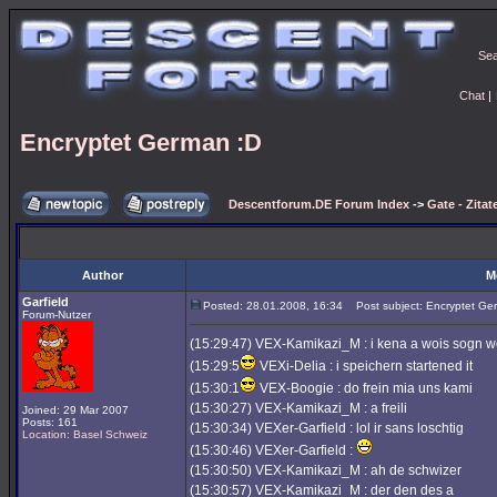
Se
Chat
|
Encryptet German :D
Descentforum.DE Forum Index
->
Gate - Zitat
Author
M
Garfield
Posted: 28.01.2008, 16:34
Post subject: Encryptet Ge
Forum-Nutzer
(15:29:47) VEX-Kamikazi_M : i kena a wois sogn w
(15:29:5
VEXi-Delia : i speichern startened it
(15:30:1
VEX-Boogie : do frein mia uns kami
(15:30:27) VEX-Kamikazi_M : a freili
Joined: 29 Mar 2007
Posts: 161
(15:30:34) VEXer-Garfield : lol ir sans loschtig
Location: Basel Schweiz
(15:30:46) VEXer-Garfield :
(15:30:50) VEX-Kamikazi_M : ah de schwizer
(15:30:57) VEX-Kamikazi_M : der den des a