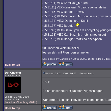
(15:31:01) VEX-Kamikazi_M : ken
(15:31:11) VEX-Kamikazi_M : sogs voi mit delia
(15:31:15) VEX-Boogie : gewitzt
(15:31:27) VEX-Kamikazi_M : don iss sia gonz ver
(15:31:34) VEXi-Delia : argh Kami
(15:31:37) VEX-Boogie :
(15:31:43) VEXi-Delia : you are encrypting your g
(15:31:53) VEX-Kamikazi_M : hob i s ned gsogt
(15:31:53) VEX-Boogie : that's no encryption
_________________
50 Flaschen Wein im Keller
leeren sich mit Freunden schneller
Last edited by Garfield on 28.01.2008, 16:36; edited 2 times
Back to top
Do_Checkor
Posted: 28.01.2008, 16:57
Post subject:
Administrator
HAH!
Da hat unser neuer "Quotator" zugeschlagen!
Joined: 19 Nov 2000
Posts: 7775
Wunderbar! fein fein! Herzlich Willkommen im Tea
Location: Oldenburg (Oldb.)
Back to top