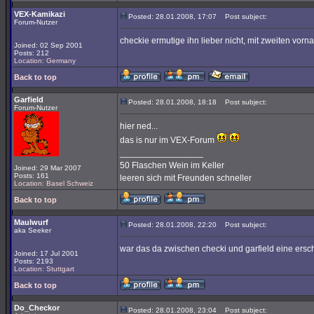
VEX-Kamikazi
Posted: 28.01.2008, 17:07
Post subject:
Forum-Nutzer
checkie ermutige ihn lieber nicht, mit zweiten vor
Joined: 02 Sep 2001
Posts: 212
Location: Germany
Back to top
Garfield
Posted: 28.01.2008, 18:18
Post subject:
Forum-Nutzer
hier ned...
das is nur im VEX-Forum
_________________
50 Flaschen Wein im Keller
Joined: 29 Mar 2007
Posts: 161
leeren sich mit Freunden schneller
Location: Basel Schweiz
Back to top
Maulwurf
Posted: 28.01.2008, 22:20
Post subject:
aka Seeker
war das da zwischen checki und garfield eine ers
Joined: 17 Jul 2001
Posts: 2193
Location: Stuttgart
Back to top
Do_Checkor
Posted: 28.01.2008, 23:04
Post subject: