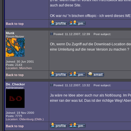
BTW: Wenn man in Vortex nen Rechtsklick auf ein
auch auf diese Site.
OK war nu' 'n bischen offtopic - ich werd dieses WE
Back to top
Munk
Posted: 11.12.2007, 12:39
Post subject:
Forum-Nutzer
Oh, wenn Du Zugriff auf die Download-Location der
eine Umleitung auf die neue Version zu machen ?
Joined: 30 Jun 2001
Posts: 2143
Location: München
Back to top
Do_Checkor
Posted: 11.12.2007, 13:32
Post subject:
Administrator
Ja wäre ne Idee aber auch nur als Notlösung. Im 
einer ran der was tut. Das ist der richtige Weg! Aber
Joined: 19 Nov 2000
Posts: 7775
Location: Oldenburg (Oldb.)
Back to top