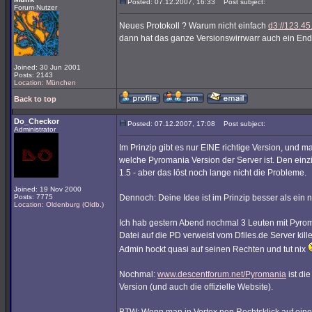
Posted: 07.12.2007, 16:33
Post subject:
Forum-Nutzer
Neues Protokoll ? Warum nicht einfach
d3://123.45
dann hat das ganze Versionswirrwarr auch ein End
Joined: 30 Jun 2001
Posts: 2143
Location: München
Back to top
Do_Checkor
Posted: 07.12.2007, 17:08
Post subject:
Administrator
Im Prinzip gibt es nur EINE richtige Version, und m
welche Pyromania Version der Server ist. Den einz
1.5 - aber das löst noch lange nicht die Probleme.
Joined: 19 Nov 2000
Posts: 7775
Dennoch: Deine Idee ist im Prinzip besser als ein n
Location: Oldenburg (Oldb.)
Ich hab gestern Abend nochmal 3 Leuten mit Pyro
Datei auf die PD verweist vom Dfiles.de Server kill
Admin hockt quasi auf seinen Rechten und tut nix
Nochmal:
www.descentforum.net/Pyromania
ist di
Version (und auch die offizielle Website).