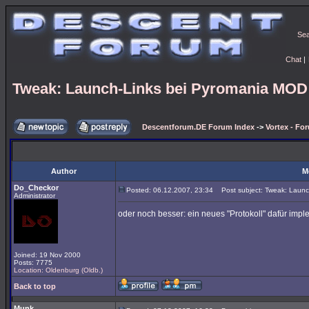
Se
Chat
|
Tweak: Launch-Links bei Pyromania MOD
Descentforum.DE Forum Index
->
Vortex - Fo
Author
M
Do_Checkor
Posted: 06.12.2007, 23:34
Post subject: Tweak: Launc
Administrator
oder noch besser: ein neues "Protokoll" dafür impl
Joined: 19 Nov 2000
Posts: 7775
Location: Oldenburg (Oldb.)
Back to top
Munk