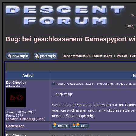
Se
Chat
|
Bug: bei geschlossenem Gamespyport wir
Descentforum.DE Forum Index
->
Vortex - Fo
Author
M
Do_Checkor
Posted: 05.11.2007, 23:13
Post subject: Bug: bei gesc
Administrator
... angezeigt.
Wenn also der ServerOp vergessen hat den GameSpy
oder wie auch immer, und man klickt diesen Server 
Joined: 19 Nov 2000
Posts: 7775
anderer Server angezeigt.
Location: Oldenburg (Oldb.)
Back to top
Do_Checkor