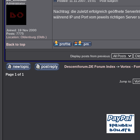
Posted: 11.11.2007, 15:01
Post subject:
Administrator
Nachtrag: die zuletzt erfolgreich geöffnete Server
während IP und Port vom jeweils richtigen Server s
Joined: 19 Nov 2000
Posts: 7775
Location: Oldenburg (Oldb.)
Back to top
Display posts from previous:
Descentforum.DE Forum Index
->
Vortex - Fo
Page
1
of
1
Jump to: