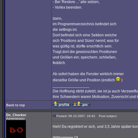
- Bei 'Restore ...' alle setzen,
- Vortex beenden.
dann,
im Programmverzeichnis befindet sich
die settings.ini.
Dort befindet sich eine Sektion welche
sich 'Positions and Sizes' nennt; was für
was gültig ist, dürfte ersichtlich sein.
Tragt dort die gewünschten Positionen
und Größen ein; speichern, schließen,
feddich.
Ab sofort haben die Fenster wirklich immer
dieselbe Größe und Position (endlich
)
_________________
Die Hoffnung stirbt zuletzt, sie ist ja auch Verzweif
ihre Schwestern waren Motivation, Zuversicht und H
Back to top
Do_Checkor
Posted: 06.10.2007, 16:42
Post subject:
Administrator
Heh! Da registriert er sich, und 3,5 Jahre später k
Willkommen Q!