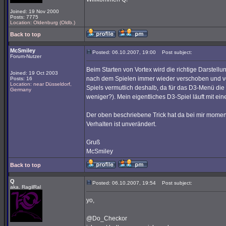
Joined: 19 Nov 2000
Posts: 7775
Location: Oldenburg (Oldb.)
Back to top
McSmiley
Posted: 06.10.2007, 19:00
Post subject:
Forum-Nutzer
Beim Starten von Vortex wird die richtige Darstellu
Joined: 19 Oct 2003
nach dem Spielen immer wieder verschoben und ver
Posts: 16
Location: near Düsseldorf,
Spiels vermutlich deshalb, da für das D3-Menü die
Germany
weniger?). Mein eigentliches D3-Spiel läuft mit ei
Der oben beschriebene Trick hat da bei mir momen
Verhalten ist unverändert.
Gruß
McSmiley
Back to top
Q
Posted: 06.10.2007, 19:54
Post subject:
aka. RagilRal
yo,
@Do_Checkor