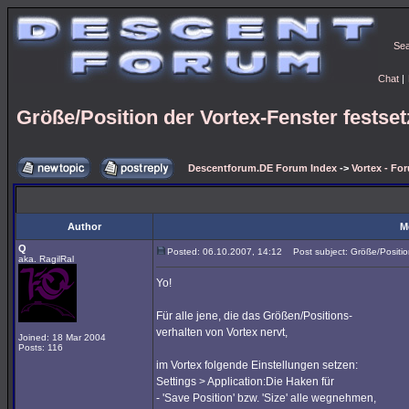
Se
Chat
|
Größe/Position der Vortex-Fenster festse
Descentforum.DE Forum Index
->
Vortex - Fo
Author
M
Q
Posted: 06.10.2007, 14:12
Post subject: Größe/Position
aka. RagilRal
Yo!
Für alle jene, die das Größen/Positions-
verhalten von Vortex nervt,
Joined: 18 Mar 2004
Posts: 116
im Vortex folgende Einstellungen setzen:
Settings > Application:Die Haken für
- 'Save Position' bzw. 'Size' alle wegnehmen,