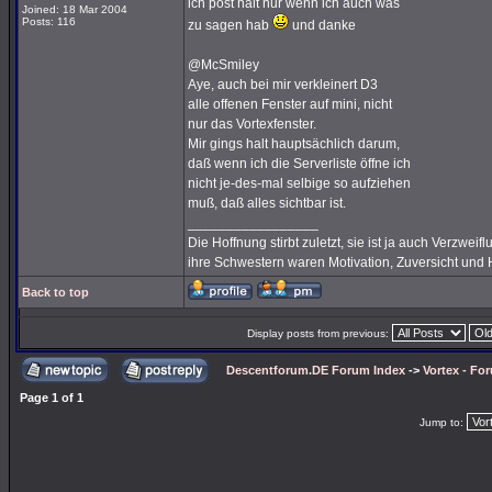
ich post halt nur wenn ich auch was
Joined: 18 Mar 2004
Posts: 116
zu sagen hab
und danke
@McSmiley
Aye, auch bei mir verkleinert D3
alle offenen Fenster auf mini, nicht
nur das Vortexfenster.
Mir gings halt hauptsächlich darum,
daß wenn ich die Serverliste öffne ich
nicht je-des-mal selbige so aufziehen
muß, daß alles sichtbar ist.
_________________
Die Hoffnung stirbt zuletzt, sie ist ja auch Verzweif
ihre Schwestern waren Motivation, Zuversicht und H
Back to top
Display posts from previous:
Descentforum.DE Forum Index
->
Vortex - Fo
Page
1
of
1
Jump to: