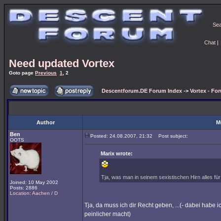
Se
Chat
|
Need updated Vortex
Goto page
Previous
1
,
2
Descentforum.DE Forum Index
->
Vortex - Fo
Author
M
Ben
Posted: 24.08.2007, 21:32
Post subject:
OOTS
Marix wrote:
Tja, was man in seinem sexistischen Hirn alles für V
Joined: 10 May 2002
Posts: 2886
Location: Aachen / D
Tja, da muss ich dir Recht geben, ...(- dabei habe
peinlicher macht)