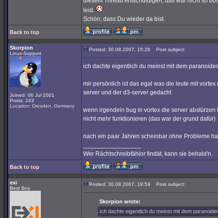
diesem Thread entschuldigen, das war nicht so böse
leid.
Schön, dass Du wieder da bist.
Back to top
Skorpion
Posted: 30.08.2007, 15:26
Post subject:
Linux-Support
ich dachte eigentlich du meinst mit dem paranoiden
mir persönlich ist das egal was die leute mit vorte
server und der d3-server gedacht
Joined: 06 Jul 2001
Posts: 243
Location: Dresden, Germany
wenn irgendein bug in vortex die server abstürzen
nicht mehr funktionieren (das war der grund dafür)
nach ein paar Jahren scheinbar ohne Probleme 
_________________
Wer Rächtschreibfählor findät, kann sie behald'n.
Back to top
exi
Posted: 30.08.2007, 19:59
Post subject:
Best Boy
Skorpion wrote:
ich dachte eigentlich du meinst mit dem paranoide