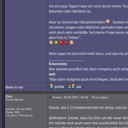
Vor ein paar Tagen habe ich noch durch meine Tocht
Männlein oder Weiblein ist,
Aber nu' kommt die Oberpeinlichkeit
. Soeben fr
mit einem Jungen oder Mädchen gechatet habe und 
mich doch sehr verblüffte. Auf meine Frage wieso si
dem Foto in Trillian"...
Mehr sage ich jetzt nicht mehr dazu, und das mir je
_________________
Erkenntnis:
Wer abends gesoffen hat, kann morgens auch arbe
weil
"Man kann morgens auch nicht fliegen, bloß weil 
Back to top
Zorc
Posted: 30.08.2007, 00:46
Post subject:
Forum-Nutzer
Klasse, die 2.2.9 funktioniert bei mir prima, hab bi
Joined: 05 Jul 2001
Posts: 961
Location: Ratzeburg
@Skorpion: Danke, dass Du Dich um die neue Ver
Ich möchte mich auch noch mal ausdrücklich bei Dir