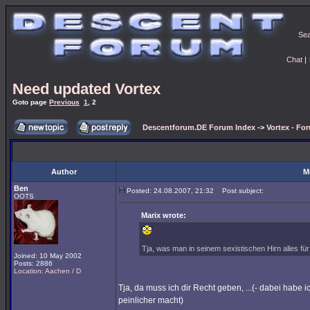
Se
Chat
|
Need updated Vortex
Goto page
Previous
1
,
2
Descentforum.DE Forum Index
->
Vortex - Fo
Author
M
Ben
Posted: 24.08.2007, 21:32
Post subject:
OOTS
Marix wrote:
Tja, was man in seinem sexistischen Hirn alles für V
Joined: 10 May 2002
Posts: 2886
Location: Aachen / D
Tja, da muss ich dir Recht geben, ...(- dabei habe
peinlicher macht)