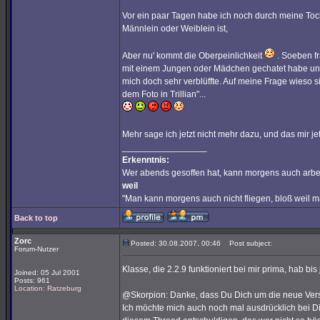
Vor ein paar Tagen habe ich noch durch meine Tocht
Männlein oder Weiblein ist,
Aber nu' kommt die Oberpeinlichkeit
. Soeben fr
mit einem Jungen oder Mädchen gechatet habe und 
mich doch sehr verblüffte. Auf meine Frage wieso si
dem Foto in Trillian"...
Mehr sage ich jetzt nicht mehr dazu, und das mir je
_________________
Erkenntnis:
Wer abends gesoffen hat, kann morgens auch arbe
weil
"Man kann morgens auch nicht fliegen, bloß weil 
Back to top
Zorc
Posted: 30.08.2007, 00:46
Post subject:
Forum-Nutzer
Klasse, die 2.2.9 funktioniert bei mir prima, hab bi
Joined: 05 Jul 2001
Posts: 961
Location: Ratzeburg
@Skorpion: Danke, dass Du Dich um die neue Ver
Ich möchte mich auch noch mal ausdrücklich bei Dir