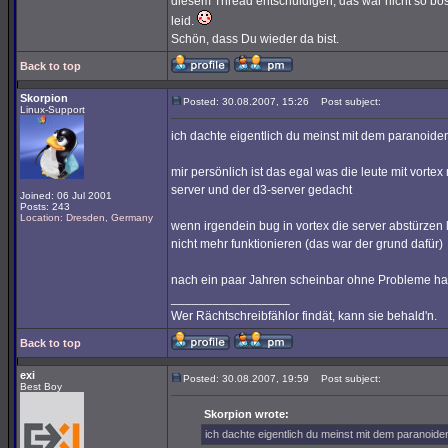
diesem Thread entschuldigen, das war nicht so böse
leid.
Schön, dass Du wieder da bist.
Back to top
Skorpion
Posted: 30.08.2007, 15:26
Post subject:
Linux-Support
ich dachte eigentlich du meinst mit dem paranoiden
mir persönlich ist das egal was die leute mit vorte
server und der d3-server gedacht
Joined: 06 Jul 2001
Posts: 243
Location: Dresden, Germany
wenn irgendein bug in vortex die server abstürzen
nicht mehr funktionieren (das war der grund dafür)
nach ein paar Jahren scheinbar ohne Probleme 
_________________
Wer Rächtschreibfählor findät, kann sie behald'n.
Back to top
exi
Posted: 30.08.2007, 19:59
Post subject:
Best Boy
Skorpion wrote:
ich dachte eigentlich du meinst mit dem paranoide