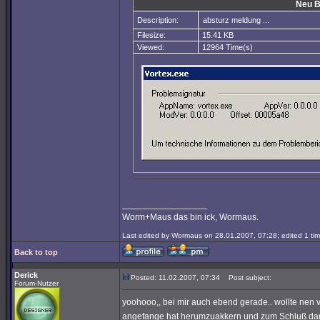
Neu B
Description:
absturz meldung ...
Filesize:
15.41 KB
Viewed:
12964 Time(s)
_________________
Worm+Maus das bin ick, Wormaus.
Last edited by Wormaus on 28.01.2007, 07:28; edited 1 time
Back to top
Derick
Posted: 11.02.2007, 07:34
Post subject:
Forum-Nutzer
yoohooo,, bei mir auch ebend gerade.. wollte nen 
angefange hat herumzuakkern und zum Schluß dan