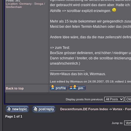
Posts: 381
Location: Germany - Stroga /
der gebraucht wird crasht das dann aber. Hatte ich
Großenhain
Abhilfe => scrollbar explizit erzwingen.
Mehr als 15 leute bekommen wir gelegendlich zus
Meist bei den feten Termin-Matchen oder das (nic
Andere Idee wäre, das da die max zeilenzahl definier
=> zum Test:
BoxSize grösser definieren, erst höher / niedriger u
Dann schmaler / breiter, ob die scrollbar-Iniziierun
unwahrscheinlich.)
_________________
Worm+Maus das bin ick, Wormaus.
Last edited by Wormaus on 24.08.2007, 05:19; edited 1 time
Back to top
Display posts from previous:
Descentforum.DE Forum Index
->
Vortex - Fo
Page
1
of
1
Jump to: