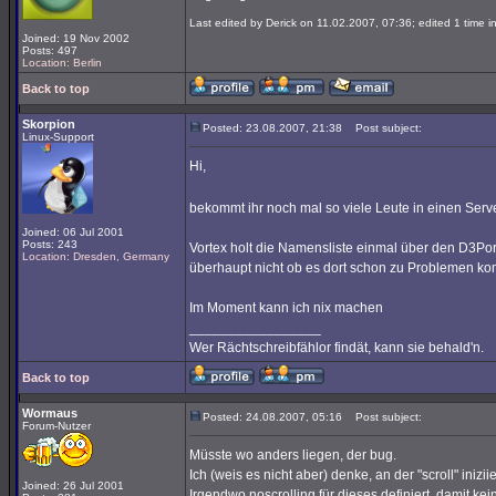
Last edited by Derick on 11.02.2007, 07:36; edited 1 time in
Joined: 19 Nov 2002
Posts: 497
Location: Berlin
Back to top
Skorpion
Posted: 23.08.2007, 21:38
Post subject:
Linux-Support
Hi,
bekommt ihr noch mal so viele Leute in einen Ser
Joined: 06 Jul 2001
Posts: 243
Vortex holt die Namensliste einmal über den D3Por
Location: Dresden, Germany
überhaupt nicht ob es dort schon zu Problemen k
Im Moment kann ich nix machen
_________________
Wer Rächtschreibfählor findät, kann sie behald'n.
Back to top
Wormaus
Posted: 24.08.2007, 05:16
Post subject:
Forum-Nutzer
Müsste wo anders liegen, der bug.
Ich (weis es nicht aber) denke, an der "scroll" inizii
Joined: 26 Jul 2001
Irgendwo noscrolling für dieses definiert, damit kein