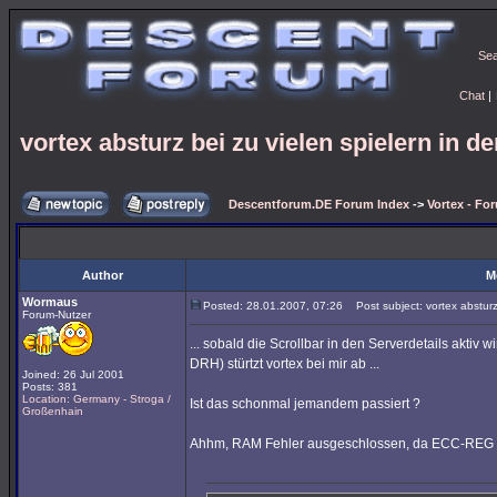
Se
Chat
|
vortex absturz bei zu vielen spielern in de
Descentforum.DE Forum Index
->
Vortex - Fo
Author
M
Wormaus
Posted: 28.01.2007, 07:26
Post subject: vortex absturz 
Forum-Nutzer
... sobald die Scrollbar in den Serverdetails aktiv 
DRH) stürtzt vortex bei mir ab ...
Joined: 26 Jul 2001
Posts: 381
Location: Germany - Stroga /
Ist das schonmal jemandem passiert ?
Großenhain
Ahhm, RAM Fehler ausgeschlossen, da ECC-REG und