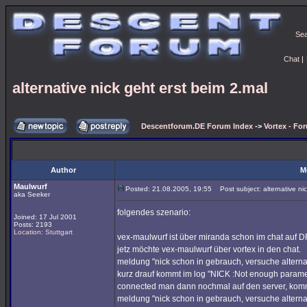
Se
Chat
|
alternative nick geht erst beim 2.mal
Descentforum.DE Forum Index
->
Vortex - Fo
Author
M
Maulwurf
Posted: 21.08.2005, 19:55
Post subject: alternative nic
aka Seeker
folgendes szenario:
Joined: 17 Jul 2001
Posts: 2193
Location: Stuttgart
vex-maulwurf ist über miranda schon im chat auf D
jetz möchte vex-maulwurf über vortex in den chat.
meldung "nick schon in gebrauch, versuche alternati
kurz drauf kommt im log "NICK :Not enough parame
connected man dann nochmal auf den server, kom
meldung "nick schon in gebrauch, versuche alterna