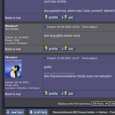
und man ist drin.
das passiert nur, wenn man "auto connect" aktiviert 
Back to top
Maulwurf
Posted: 20.09.2006, 10:53
Post subject:
aka Seeker
den bug gibts immer noch
Joined: 17 Jul 2001
Posts: 2193
Location: Stuttgart
Back to top
Skorpion
Posted: 23.08.2007, 21:47
Post subject:
Linux-Support
gefixt
_________________
Wer Rächtschreibfählor findät, kann sie behald'n.
Joined: 06 Jul 2001
Posts: 243
Location: Dresden, Germany
Back to top
Display posts from previous:
Descentforum.DE Forum Index
->
Vortex - Fo