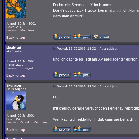
Da hat ein Server ein "\" im Namen.
Der d3.descent.cx Tracker kommt damit nicht klar, 
daraufhin abstürzt.
Joined: 30 Jun 2001
Posts: 2143
Location: München
Back to top
Maulwurf
Posted: 17.05.2007, 18:32
Post subject:
aka Seeker
und ich dachte es liegt am XP mediacenter edition
Joined: 17 Jul 2001
Posts: 2193
Location: Stuttgart
Back to top
Skorpion
Posted: 22.08.2007, 23:34
Post subject:
Linux-Support
Hi,
mit cheggy gerade versucht den Fehler zu reproduz
_________________
Joined: 06 Jul 2001
Posts: 243
Wer Rächtschreibfählor findät, kann sie behald'n.
Location: Dresden, Germany
Back to top