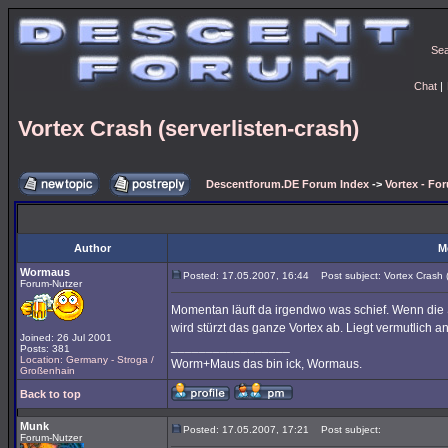
Se
Chat
|
Vortex Crash (serverlisten-crash)
Descentforum.DE Forum Index
->
Vortex - Fo
Author
M
Wormaus
Posted: 17.05.2007, 16:44
Post subject: Vortex Crash (s
Forum-Nutzer
Momentan läuft da irgendwo was schief. Wenn die 
wird stürzt das ganze Vortex ab. Liegt vermutlich
Joined: 26 Jul 2001
_________________
Posts: 381
Location: Germany - Stroga /
Worm+Maus das bin ick, Wormaus.
Großenhain
Back to top
Munk
Posted: 17.05.2007, 17:21
Post subject:
Forum-Nutzer