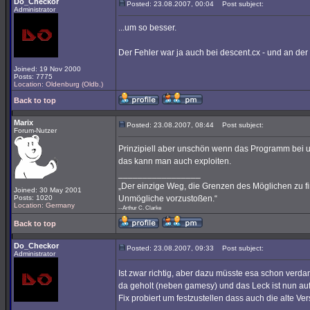
Do_Checkor
Posted: 23.08.2007, 00:04
Post subject:
Administrator
...um so besser.
Der Fehler war ja auch bei descent.cx - und an der
Joined: 19 Nov 2000
Posts: 7775
Location: Oldenburg (Oldb.)
Back to top
Marix
Posted: 23.08.2007, 08:44
Post subject:
Forum-Nutzer
Prinzipiell aber unschön wenn das Programm bei u
das kann man auch exploiten.
_________________
„Der einzige Weg, die Grenzen des Möglichen zu fin
Joined: 30 May 2001
Posts: 1020
Unmögliche vorzustoßen.“
Location: Germany
--Arthur C. Clarke
Back to top
Do_Checkor
Posted: 23.08.2007, 09:33
Post subject:
Administrator
Ist zwar richtig, aber dazu müsste esa schon verda
da geholt (neben gamesy) und das Leck ist nun auf
Fix probiert um festzustellen dass auch die alte Ver