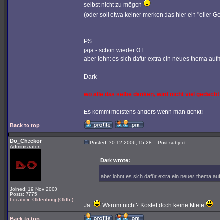
selbst nicht zu mögen
(oder soll etwa keiner merken das hier ein "oller 
PS:
jaja - schon wieder OT.
aber lohnt es sich dafür extra ein neues thema au
_________________
Dark
wo alle das selbe denken, wird nicht viel gedacht
Es kommt meistens anders wenn man denkt!
Back to top
Do_Checkor
Posted: 20.12.2006, 15:28
Post subject:
Administrator
Dark wrote:
aber lohnt es sich dafür extra ein neues thema a
Joined: 19 Nov 2000
Posts: 7775
Location: Oldenburg (Oldb.)
Ja.
Warum nicht? Kostet doch keine Miete
Back to top