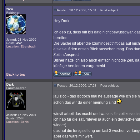
zico
Posted: 20.12.2006, 15:31
Post subject:
Rebirther
Hey Dark
Ich geb zu, dass mir bis dato nicht bewusst war,
bereiten.
Joined: 23 Nov 2005
Posts: 452
Die Sache ist aber die (zumindest trifft das auf m
Location: Ebersbach
als es auf den ersten Blick aussehen mag. Das da
Zeit in Anspruch.
Bisher hätte ich also auch einfach nicht die Zeit, d
künftige Versionen vorgemerkt.
Back to top
Dark
Posted: 20.12.2006, 17:28
Post subject:
Forum-Nutzer
jau zico - das ist doch mal ne aussage wie ich sie
schön das wir da einer meinung sind
wievil arbeit das macht und was es für zeit kostet i
Joined: 15 Nov 2001
Posts: 1244
ich hab für die saturnlevel ja auch ein deutsch-en
Location: Berlin
wieder).
das hat die fertigstellung um fast 3 wochen verlänge
aber das wars mir wert.