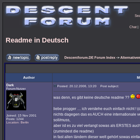
Se
Chat
|
Readme in Deutsch
Descentforum.DE Forum Index
->
Alternativen
Author
M
Dark
Posted: 20.12.2006, 13:20
Post subject:
Forum-Nutzer
was denn, es gibt keine deutsche readme ??
liebe progger .... ich verstehe euch einfach nicht ! 
nichts dagegen das es AUCH eine internationale 
Joined: 15 Nov 2001
Posts: 1244
soll/muss,
Location: Berlin
aber ist es zu viel verlangt sowas als ERSTES auc
(zumindest die readme)
in fast allen ländern dieser welt gehört sowas einf