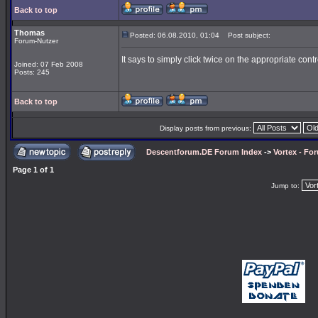
Back to top
Thomas
Posted: 06.08.2010, 01:04
Post subject:
Forum-Nutzer
It says to simply click twice on the appropriate contr
Joined: 07 Feb 2008
Posts: 245
Back to top
Display posts from previous:
Descentforum.DE Forum Index
->
Vortex - Fo
Page
1
of
1
Jump to: