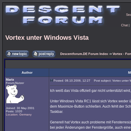
Se
Chat
|
Vortex unter Windows Vista
Descentforum.DE Forum Index
->
Vortex - Fo
Author
M
Marix
Posted: 08.10.2006, 12:27
Post subject: Vortex unter 
Forum-Nutzer
Ich weiß das Vista offiziell gar nicht unterstützt wir
Unter Windows Vista RC1 lässt sich Vortex weder 
dem Maximize-Button schließen. Auch fehlt der Schl
Joined: 30 May 2001
Posts: 1020
Taskbar.
Location: Germany
Generell hat Vortex auch probleme mit Fensterresiz
bei jeder Änderungen der Fenstergröße, auch einem