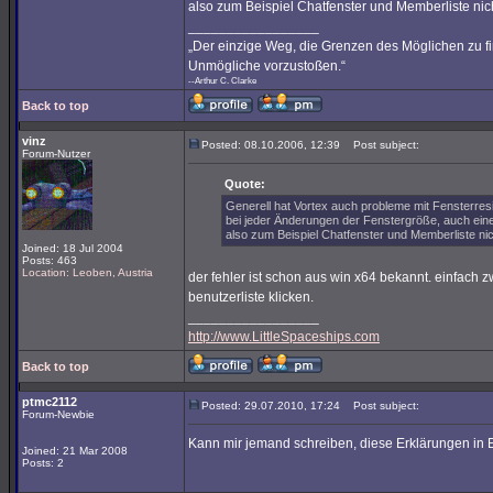
also zum Beispiel Chatfenster und Memberliste nich
_________________
„Der einzige Weg, die Grenzen des Möglichen zu fin
Unmögliche vorzustoßen.“
--Arthur C. Clarke
Back to top
vinz
Posted: 08.10.2006, 12:39
Post subject:
Forum-Nutzer
Quote:
Generell hat Vortex auch probleme mit Fensterresi
bei jeder Änderungen der Fenstergröße, auch eine
also zum Beispiel Chatfenster und Memberliste nich
Joined: 18 Jul 2004
Posts: 463
Location: Leoben, Austria
der fehler ist schon aus win x64 bekannt. einfach z
benutzerliste klicken.
_________________
http://www.LittleSpaceships.com
Back to top
ptmc2112
Posted: 29.07.2010, 17:24
Post subject:
Forum-Newbie
Kann mir jemand schreiben, diese Erklärungen in 
Joined: 21 Mar 2008
Posts: 2