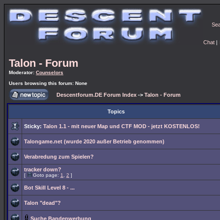
Se
Chat
|
Talon - Forum
Moderator:
Counselors
Users browsing this forum: None
Descentforum.DE Forum Index
->
Talon - Forum
Topics
Sticky:
Talon 1.1 - mit neuer Map und CTF MOD - jetzt KOSTENLOS!
Talongame.net (wurde 2020 außer Betrieb genommen)
Verabredung zum Spielen?
tracker down?
[
Goto page:
1
,
2
]
Bot Skill Level 8 - ...
Talon "dead"?
Suche Bandenwerbung