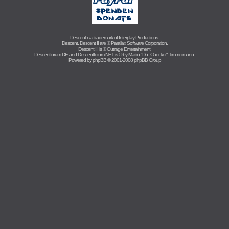
Descent is a trademark of
Interplay Productions
.
Descent, Descent II are ©
Parallax Software Corporation
.
Descent III is ©
Outrage Entertainment
.
Descentforum.DE and Descentforum.NET is © by
Martin "Do_Checkor" Timmermann
.
Powered by
phpBB
© 2001-2008 phpBB Group