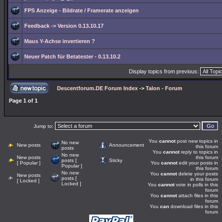
FPS Anzeige - Bildrate / Framerate anzeigen
Feedback -> Version 0.13.10.17
Maus Y-Achse invertieren ?
Neuer Patch für Betatester - 0.13.10.2
Display topics from previous:
Descentforum.DE Forum Index
->
Talon - Forum
Page
1
of
1
Jump to:
You
cannot
post new topics in
No new
New posts
Announcement
this forum
posts
You
cannot
reply to topics in
No new
New posts
this forum
posts [
Sticky
[ Popular ]
You
cannot
edit your posts in
Popular ]
this forum
No new
You
cannot
delete your posts
New posts
posts [
in this forum
[ Locked ]
Locked ]
You
cannot
vote in polls in this
forum
You
cannot
attach files in this
forum
You
can
download files in this
forum