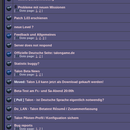
Probleme mit neuen Missionen
[
Goto page:
1
,
2
]
Patch 1.03 erschienen
neue Level ?
Feedback und Allgemeines
[
Goto page:
1
,
2
,
3
]
Server does not respond
Offizielle Deutsche Seite: talongame.de
[
Goto page:
1
,
2
]
Statistic buggy?
Talon Beta News
[
Goto page:
1
,
2
]
Moved:
Talon 1.0 kann jetzt als Download gekauft werden!
Beta-Test am Fr.- und Sa-Abend 20:00h
[ Poll ]
Talon - ist Deutsche Sprache eigentlich notwendig?
Do_LAN - Talon Betatest Résumé / Zusammenfassung
Talon Piloten-Profil / Konfiguation sichern
Bug reports
[
Goto page:
1
,
2
]