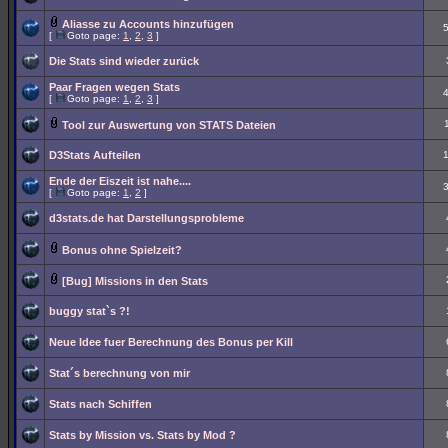
Aliasse zu Accounts hinzufügen
[
Goto page:
1
,
2
,
3
]
Die Stats sind wieder zurück
Paar Fragen wegen Stats
[
Goto page:
1
,
2
,
3
]
Tool zur Auswertung von STATS Dateien
D3Stats Aufteilen
Ende der Eiszeit ist nahe....
[
Goto page:
1
,
2
]
d3stats.de hat Darstellungsprobleme
Bonus ohne Spielzeit?
[Bug] Missions in den Stats
buggy stat`s ?!
Neue Idee fuer Berechnung des Bonus per Kill
Stat´s berechnung von mir
Stats nach Schiffen
Stats by Mission vs. Stats by Mod ?