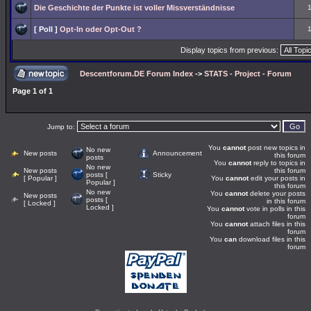
Die Geschichte der Punkte ist voller Missverständnisse
[ Poll ]
Opt-In oder Opt-Out ?
Display topics from previous:
Descentforum.DE Forum Index
->
STATS - Project - Forum
Page
1
of
1
Jump to:
You
cannot
post new topics in
No new
New posts
Announcement
this forum
posts
You
cannot
reply to topics in
No new
New posts
this forum
posts [
Sticky
[ Popular ]
You
cannot
edit your posts in
Popular ]
this forum
No new
You
cannot
delete your posts
New posts
posts [
in this forum
[ Locked ]
Locked ]
You
cannot
vote in polls in this
forum
You
cannot
attach files in this
forum
You
can
download files in this
forum