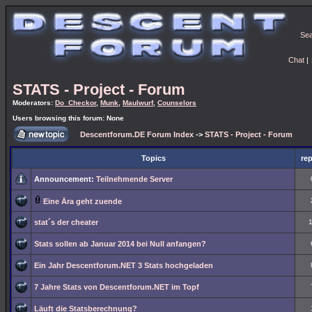
Se
Chat
|
STATS - Project - Forum
Moderators:
Do_Checkor
,
Munk
,
Maulwurf
,
Counselors
Users browsing this forum: None
Descentforum.DE Forum Index
->
STATS - Project - Forum
Topics
rep
Announcement:
Teilnehmende Server
Eine Ära geht zuende
stat´s der cheater
Stats sollen ab Januar 2014 bei Null anfangen?
Ein Jahr Descentforum.NET 3 Stats hochgeladen
7 Jahre Stats von Descentforum.NET im Topf
Läuft die Statsberechnung?