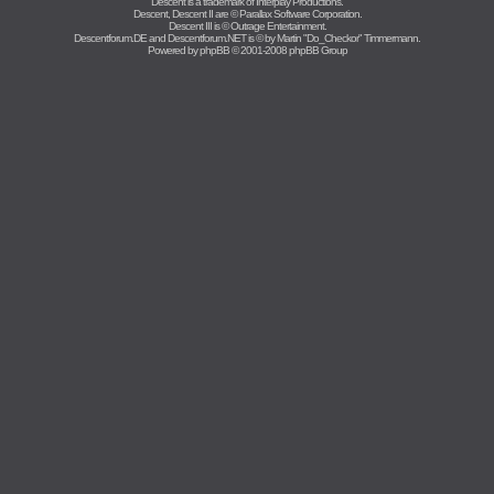
Descent is a trademark of
Interplay Productions
.
Descent, Descent II are ©
Parallax Software Corporation
.
Descent III is ©
Outrage Entertainment
.
Descentforum.DE and Descentforum.NET is © by
Martin "Do_Checkor" Timmermann
.
Powered by
phpBB
© 2001-2008 phpBB Group