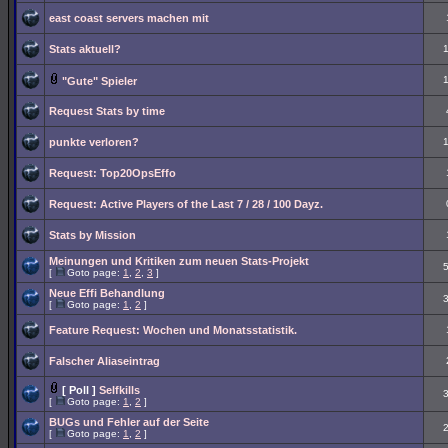
east coast servers machen mit
Stats aktuell?
"Gute" Spieler
Request Stats by time
punkte verloren?
Request: Top20OpsEffo
Request: Active Players of the Last 7 / 28 / 100 Dayz.
Stats by Mission
Meinungen und Kritiken zum neuen Stats-Projekt
[
Goto page:
1
,
2
,
3
]
Neue Effi Behandlung
[
Goto page:
1
,
2
]
Feature Request: Wochen und Monatsstatistik.
Falscher Aliaseintrag
[ Poll ]
Selfkills
[
Goto page:
1
,
2
]
BUGs und Fehler auf der Seite
[
Goto page:
1
,
2
]