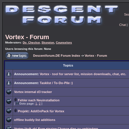
Se
Chat
|
Vortex - Forum
Moderators:
Do_Checkor
,
Skorpion
,
Counselors
Users browsing this forum: None
Descentforum.DE Forum Index
->
Vortex - Forum
Topics
Announcement:
Vortex - tool for server list, mission downloads, chat, etc.
Announcement:
Tasklist / To-Do-Pile :)
Vortex internal d3 tracker
Fehler nach Neuinstallation
[
Goto page:
1
,
2
]
Projekt: AddOnPack für Vortex
offline buddy list additions
Vortex läuft ab! Eure einzige Chance dies zu verhindern.