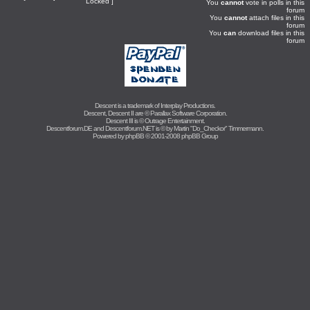
Locked ]
You
cannot
vote in polls in this
forum
You
cannot
attach files in this
forum
You
can
download files in this
forum
Descent is a trademark of
Interplay Productions
.
Descent, Descent II are ©
Parallax Software Corporation
.
Descent III is ©
Outrage Entertainment
.
Descentforum.DE and Descentforum.NET is © by
Martin "Do_Checkor" Timmermann
.
Powered by
phpBB
© 2001-2008 phpBB Group