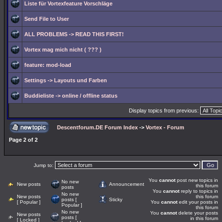
Liste für Vortexfeature Vorschläge
Send File to User
ALL PROBLEMS -> READ THIS FIRST!
Vortex mag mich nicht ( ??? )
feature: mod-load
Settings -> Layouts und Farben
Buddieliste -> online / offline status
Display topics from previous:
Descentforum.DE Forum Index
->
Vortex - Forum
Page
2
of
2
Jump to:
You
cannot
post new topics in
No new
New posts
Announcement
this forum
posts
You
cannot
reply to topics in
No new
New posts
this forum
posts [
Sticky
[ Popular ]
You
cannot
edit your posts in
Popular ]
this forum
No new
You
cannot
delete your posts
New posts
posts [
in this forum
[ Locked ]