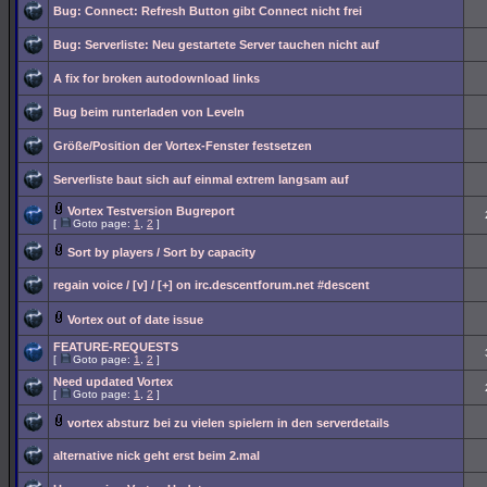
Bug: Connect: Refresh Button gibt Connect nicht frei
Bug: Serverliste: Neu gestartete Server tauchen nicht auf
A fix for broken autodownload links
Bug beim runterladen von Leveln
Größe/Position der Vortex-Fenster festsetzen
Serverliste baut sich auf einmal extrem langsam auf
Vortex Testversion Bugreport
[
Goto page:
1
,
2
]
Sort by players / Sort by capacity
regain voice / [v] / [+] on irc.descentforum.net #descent
Vortex out of date issue
FEATURE-REQUESTS
[
Goto page:
1
,
2
]
Need updated Vortex
[
Goto page:
1
,
2
]
vortex absturz bei zu vielen spielern in den serverdetails
alternative nick geht erst beim 2.mal