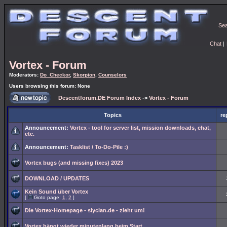
Se
Chat
|
Vortex - Forum
Moderators:
Do_Checkor
,
Skorpion
,
Counselors
Users browsing this forum: None
Descentforum.DE Forum Index
->
Vortex - Forum
Topics
re
Announcement:
Vortex - tool for server list, mission downloads, chat,
etc.
Announcement:
Tasklist / To-Do-Pile :)
Vortex bugs (and missing fixes) 2023
DOWNLOAD / UPDATES
Kein Sound über Vortex
[
Goto page:
1
,
2
]
Die Vortex-Homepage - slyclan.de - zieht um!
Vortex hängt wieder minutenlang beim Start