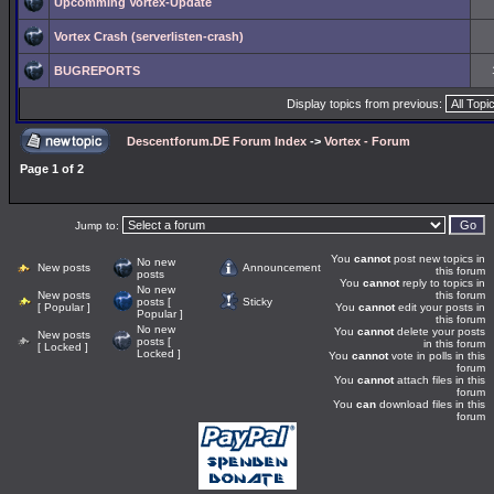
Upcomming Vortex-Update
Vortex Crash (serverlisten-crash)
BUGREPORTS
Display topics from previous:
Descentforum.DE Forum Index
->
Vortex - Forum
Page
1
of
2
Jump to:
You
cannot
post new topics in
No new
New posts
Announcement
this forum
posts
You
cannot
reply to topics in
No new
New posts
this forum
posts [
Sticky
[ Popular ]
You
cannot
edit your posts in
Popular ]
this forum
No new
You
cannot
delete your posts
New posts
posts [
in this forum
[ Locked ]
Locked ]
You
cannot
vote in polls in this
forum
You
cannot
attach files in this
forum
You
can
download files in this
forum