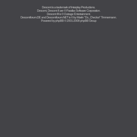
Descent is a trademark of
Interplay Productions
.
Descent, Descent II are ©
Parallax Software Corporation
.
Descent III is ©
Outrage Entertainment
.
Descentforum.DE and Descentforum.NET is © by
Martin "Do_Checkor" Timmermann
.
Powered by
phpBB
© 2001-2008 phpBB Group