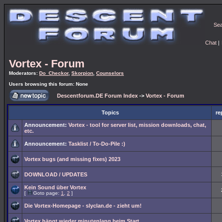
Se
Chat
|
Vortex - Forum
Moderators:
Do_Checkor
,
Skorpion
,
Counselors
Users browsing this forum: None
Descentforum.DE Forum Index
->
Vortex - Forum
Topics
re
Announcement:
Vortex - tool for server list, mission downloads, chat,
etc.
Announcement:
Tasklist / To-Do-Pile :)
Vortex bugs (and missing fixes) 2023
DOWNLOAD / UPDATES
Kein Sound über Vortex
[
Goto page:
1
,
2
]
Die Vortex-Homepage - slyclan.de - zieht um!
Vortex hängt wieder minutenlang beim Start