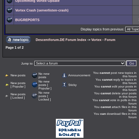
Upcomming Vortex-Update
Vortex Crash (serverlisten-crash)
BUGREPORTS
Display topics from previous:
Descentforum.DE Forum Index
->
Vortex - Forum
Page
1
of
2
Jump to:
You
cannot
post new topics in
No new
New posts
Announcement
this forum
posts
You
cannot
reply to topics in
No new
New posts
this forum
posts [
Sticky
[ Popular ]
You
cannot
edit your posts in
Popular ]
this forum
No new
You
cannot
delete your posts
New posts
posts [
in this forum
[ Locked ]
Locked ]
You
cannot
vote in polls in this
forum
You
cannot
attach files in this
forum
You
can
download files in this
forum