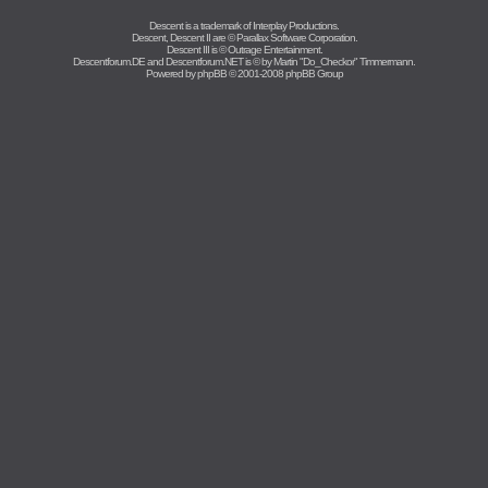
Descent is a trademark of
Interplay Productions
.
Descent, Descent II are ©
Parallax Software Corporation
.
Descent III is ©
Outrage Entertainment
.
Descentforum.DE and Descentforum.NET is © by
Martin "Do_Checkor" Timmermann
.
Powered by
phpBB
© 2001-2008 phpBB Group