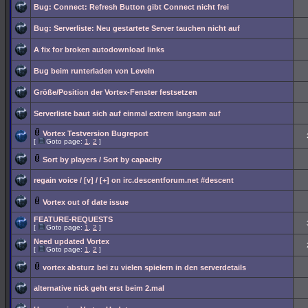
Bug: Connect: Refresh Button gibt Connect nicht frei
Bug: Serverliste: Neu gestartete Server tauchen nicht auf
A fix for broken autodownload links
Bug beim runterladen von Leveln
Größe/Position der Vortex-Fenster festsetzen
Serverliste baut sich auf einmal extrem langsam auf
Vortex Testversion Bugreport
[
Goto page:
1
,
2
]
Sort by players / Sort by capacity
regain voice / [v] / [+] on irc.descentforum.net #descent
Vortex out of date issue
FEATURE-REQUESTS
[
Goto page:
1
,
2
]
Need updated Vortex
[
Goto page:
1
,
2
]
vortex absturz bei zu vielen spielern in den serverdetails
alternative nick geht erst beim 2.mal