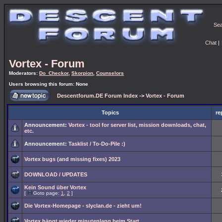
Se
Chat
|
Vortex - Forum
Moderators:
Do_Checkor
,
Skorpion
,
Counselors
Users browsing this forum: None
Descentforum.DE Forum Index
->
Vortex - Forum
Topics
re
Announcement:
Vortex - tool for server list, mission downloads, chat,
etc.
Announcement:
Tasklist / To-Do-Pile :)
Vortex bugs (and missing fixes) 2023
DOWNLOAD / UPDATES
Kein Sound über Vortex
[
Goto page:
1
,
2
]
Die Vortex-Homepage - slyclan.de - zieht um!
Vortex hängt wieder minutenlang beim Start