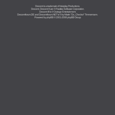
Descent is a trademark of
Interplay Productions
.
Descent, Descent II are ©
Parallax Software Corporation
.
Descent III is ©
Outrage Entertainment
.
Descentforum.DE and Descentforum.NET is © by
Martin "Do_Checkor" Timmermann
.
Powered by
phpBB
© 2001-2008 phpBB Group