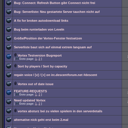
Bug: Connect: Refresh Button gibt Connect nicht frei
Bug: Serverliste: Neu gestartete Server tauchen nicht auf
A fix for broken autodownload links
Bug beim runterladen von Leveln
Größe/Position der Vortex-Fenster festsetzen
Serverliste baut sich auf einmal extrem langsam auf
Vortex Testversion Bugreport
[
Goto page:
1
,
2
]
Sort by players / Sort by capacity
regain voice / [v] / [+] on irc.descentforum.net #descent
Vortex out of date issue
FEATURE-REQUESTS
[
Goto page:
1
,
2
]
Need updated Vortex
[
Goto page:
1
,
2
]
vortex absturz bei zu vielen spielern in den serverdetails
alternative nick geht erst beim 2.mal