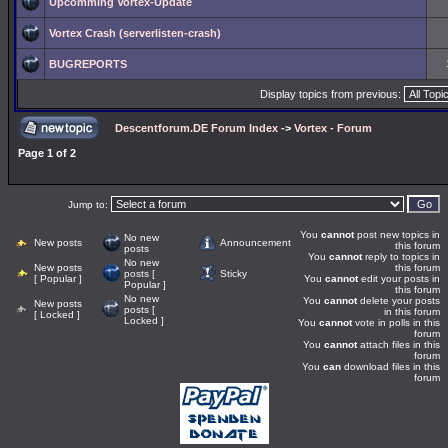
Upcomming Vortex-Update
Vortex Crash (serverlisten-crash)
BUGREPORTS
Display topics from previous:
Descentforum.DE Forum Index
->
Vortex - Forum
Page
1
of
2
Jump to:
You
cannot
post new topics in
No new
New posts
Announcement
this forum
posts
You
cannot
reply to topics in
No new
New posts
this forum
posts [
Sticky
[ Popular ]
You
cannot
edit your posts in
Popular ]
this forum
No new
You
cannot
delete your posts
New posts
posts [
in this forum
[ Locked ]
Locked ]
You
cannot
vote in polls in this
forum
You
cannot
attach files in this
forum
You
can
download files in this
forum