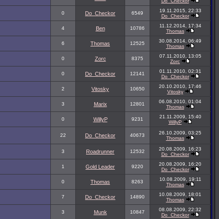
Do_Checkor
19.11.2015, 22:33
0
Do_Checkor
6549
Do_Checkor
11.12.2014, 17:34
4
Ben
10786
Thomas
30.08.2014, 06:49
6
Thomas
12525
Thomas
07.11.2010, 13:05
0
Zorc
8375
Zorc
01.11.2010, 02:31
0
Do_Checkor
12141
Do_Checkor
20.10.2010, 17:46
2
Vitosky
10650
Vitosky
06.08.2010, 01:04
3
Marix
12801
Thomas
21.11.2009, 15:40
0
WillyP
9231
WillyP
26.10.2009, 03:25
22
Do_Checkor
40673
Thomas
20.08.2009, 16:23
3
Roadrunner
12532
Do_Checkor
20.08.2009, 16:20
1
Gold Leader
9220
Do_Checkor
10.08.2009, 19:11
0
Thomas
8263
Thomas
10.08.2009, 18:01
7
Do_Checkor
14890
Thomas
08.08.2009, 22:32
3
Munk
10847
Do_Checkor