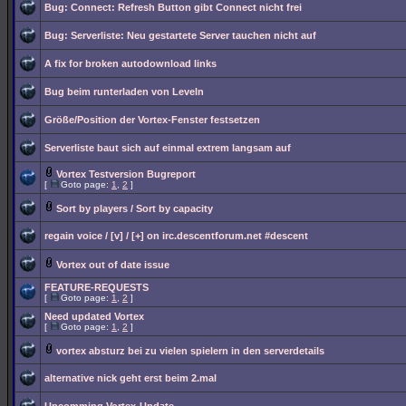
Bug: Connect: Refresh Button gibt Connect nicht frei
Bug: Serverliste: Neu gestartete Server tauchen nicht auf
A fix for broken autodownload links
Bug beim runterladen von Leveln
Größe/Position der Vortex-Fenster festsetzen
Serverliste baut sich auf einmal extrem langsam auf
Vortex Testversion Bugreport
[
Goto page:
1
,
2
]
Sort by players / Sort by capacity
regain voice / [v] / [+] on irc.descentforum.net #descent
Vortex out of date issue
FEATURE-REQUESTS
[
Goto page:
1
,
2
]
Need updated Vortex
[
Goto page:
1
,
2
]
vortex absturz bei zu vielen spielern in den serverdetails
alternative nick geht erst beim 2.mal