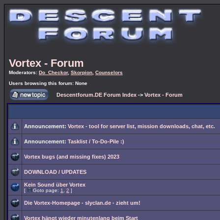
Vortex - Forum
Moderators:
Do_Checkor
,
Skorpion
,
Counselors
Users browsing this forum: None
Descentforum.DE Forum Index
->
Vortex - Forum
Announcement:
Vortex - tool for server list, mission downloads, chat, etc.
Announcement:
Tasklist / To-Do-Pile :)
Vortex bugs (and missing fixes) 2023
DOWNLOAD / UPDATES
Kein Sound über Vortex
[
Goto page:
1
,
2
]
Die Vortex-Homepage - slyclan.de - zieht um!
Vortex hängt wieder minutenlang beim Start