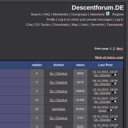
Descentforum.DE
Search
|
FAQ
|
Memberlist
|
Usergroups
|
Newsfeed
Register
Profile
|
Log in to check your private messages
|
Log in
Chat
|
D3-Tactics
|
Downloads
|
Map
|
Links
|
Serverlist
|
Teamspeak
Goto page
1
,
2
Next
Mark all topics read
replies
Author
views
Last Post
01.12.2021, 22:47
0
Do_Checkor
9896
Do_Checkor
08.10.2004, 18:36
0
Do_Checkor
9470
Do_Checkor
13.10.2023, 18:00
0
Do_Checkor
58868
Do_Checkor
27.02.2017, 23:47
12
Do_Checkor
41495
Do_Checkor
25.09.2016, 14:06
korghano
25
50282
Angel
29.01.2016, 17:43
0
Do_Checkor
7767
Do_Checkor
11.01.2016, 23:06
3
Zorc
9292