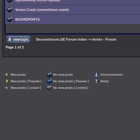
Upcomming Vortex-Update
Vortex Crash (serverlisten-crash)
BUGREPORTS
Descentforum.DE Forum Index
->
Vortex - Forum
Page
1
of
2
New posts
No new posts
Announcement
New posts [ Popular ]
No new posts [ Popular ]
Sticky
New posts [ Locked ]
No new posts [ Locked ]