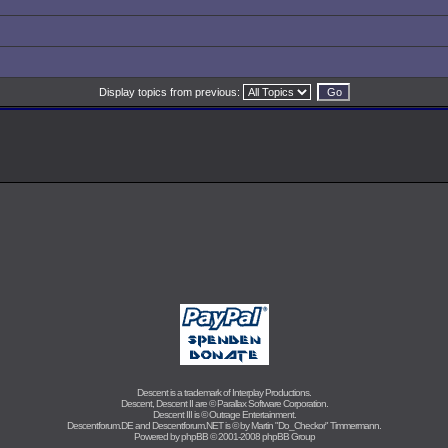
Display topics from previous:
Descent is a trademark of
Interplay Productions
.
Descent, Descent II are ©
Parallax Software Corporation
.
Descent III is ©
Outrage Entertainment
.
Descentforum.DE and Descentforum.NET is © by
Martin "Do_Checkor" Timmermann
.
Powered by
phpBB
© 2001-2008 phpBB Group