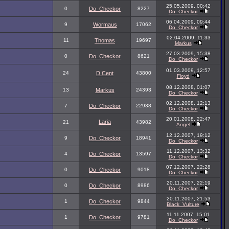
25.05.2009, 00:42
0
Do_Checkor
8227
Do_Checkor
06.04.2009, 09:44
9
Wormaus
17062
Do_Checkor
02.04.2009, 11:33
11
Thomas
19697
Markus
27.03.2009, 15:38
0
Do_Checkor
8621
Do_Checkor
01.03.2009, 12:57
24
D.Cent
43800
Floyd
08.12.2008, 01:07
13
Markus
24393
Do_Checkor
02.12.2008, 12:13
7
Do_Checkor
22938
Do_Checkor
20.01.2008, 22:47
Laria
21
43982
Angel
12.12.2007, 19:12
9
Do_Checkor
18941
Do_Checkor
11.12.2007, 13:32
4
Do_Checkor
13597
Do_Checkor
07.12.2007, 22:28
0
Do_Checkor
9018
Do_Checkor
20.11.2007, 22:19
0
Do_Checkor
8986
Do_Checkor
20.11.2007, 21:53
1
Do_Checkor
9844
Black_Vulture
11.11.2007, 15:01
1
Do_Checkor
9781
Do_Checkor