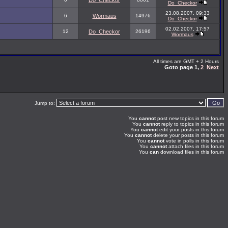
Do_Checkor
Do_Checkor
23.08.2007, 09:33
6
Wormaus
14976
Do_Checkor
02.02.2007, 17:57
12
Do_Checkor
26196
Wormaus
All times are GMT + 2 Hours
Goto page
1
,
2
Next
Jump to:
You
cannot
post new topics in this forum
You
cannot
reply to topics in this forum
You
cannot
edit your posts in this forum
You
cannot
delete your posts in this forum
You
cannot
vote in polls in this forum
You
cannot
attach files in this forum
You
can
download files in this forum