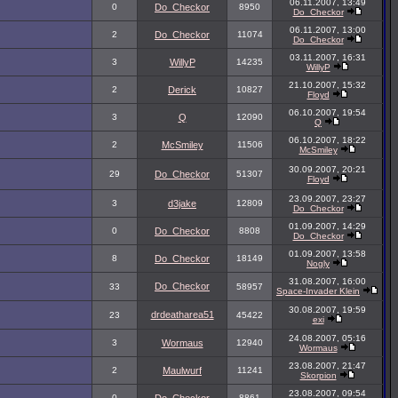
06.11.2007, 13:49
0
Do_Checkor
8950
Do_Checkor
06.11.2007, 13:00
2
Do_Checkor
11074
Do_Checkor
03.11.2007, 16:31
3
WillyP
14235
WillyP
21.10.2007, 15:32
2
Derick
10827
Floyd
06.10.2007, 19:54
3
Q
12090
Q
06.10.2007, 18:22
2
McSmiley
11506
McSmiley
30.09.2007, 20:21
29
Do_Checkor
51307
Floyd
23.09.2007, 23:27
3
d3jake
12809
Do_Checkor
01.09.2007, 14:29
0
Do_Checkor
8808
Do_Checkor
01.09.2007, 13:58
8
Do_Checkor
18149
Nogly
31.08.2007, 16:00
Do_Checkor
33
58957
Space-Invader Klein
30.08.2007, 19:59
drdeatharea51
23
45422
exi
24.08.2007, 05:16
3
Wormaus
12940
Wormaus
23.08.2007, 21:47
2
Maulwurf
11241
Skorpion
23.08.2007, 09:54
0
8861