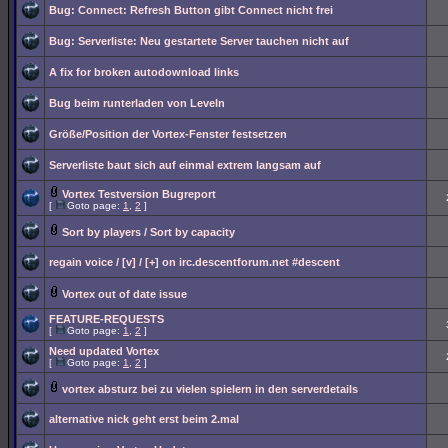
Bug: Connect: Refresh Button gibt Connect nicht frei
Bug: Serverliste: Neu gestartete Server tauchen nicht auf
A fix for broken autodownload links
Bug beim runterladen von Leveln
Größe/Position der Vortex-Fenster festsetzen
Serverliste baut sich auf einmal extrem langsam auf
Vortex Testversion Bugreport
[
Goto page:
1
,
2
]
Sort by players / Sort by capacity
regain voice / [v] / [+] on irc.descentforum.net #descent
Vortex out of date issue
FEATURE-REQUESTS
[
Goto page:
1
,
2
]
Need updated Vortex
[
Goto page:
1
,
2
]
vortex absturz bei zu vielen spielern in den serverdetails
alternative nick geht erst beim 2.mal