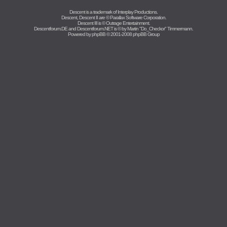
Descent is a trademark of
Interplay Productions
.
Descent, Descent II are ©
Parallax Software Corporation
.
Descent III is ©
Outrage Entertainment
.
Descentforum.DE and Descentforum.NET is © by
Martin "Do_Checkor" Timmermann
.
Powered by
phpBB
© 2001-2008 phpBB Group