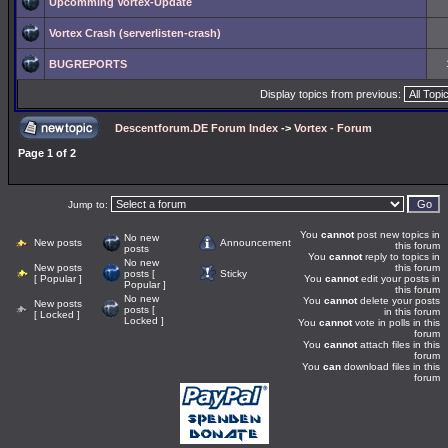
Upcomming Vortex-Update
Vortex Crash (serverlisten-crash)
BUGREPORTS
Display topics from previous:
Descentforum.DE Forum Index
->
Vortex - Forum
Page
1
of
2
Jump to:
You
cannot
post new topics in
No new
New posts
Announcement
this forum
posts
You
cannot
reply to topics in
No new
New posts
this forum
posts [
Sticky
[ Popular ]
You
cannot
edit your posts in
Popular ]
this forum
No new
You
cannot
delete your posts
New posts
posts [
in this forum
[ Locked ]
Locked ]
You
cannot
vote in polls in this
forum
You
cannot
attach files in this
forum
You
can
download files in this
forum