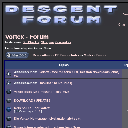
Se
Chat
|
Vortex - Forum
Moderators:
Do_Checkor
,
Skorpion
,
Counselors
Users browsing this forum: None
Descentforum.DE Forum Index
->
Vortex - Forum
Topics
re
Announcement:
Vortex - tool for server list, mission downloads, chat,
etc.
Announcement:
Tasklist / To-Do-Pile :)
Vortex bugs (and missing fixes) 2023
DOWNLOAD / UPDATES
Kein Sound über Vortex
[
Goto page:
1
,
2
]
Die Vortex-Homepage - slyclan.de - zieht um!
Vortex hängt wieder minutenlang beim Start