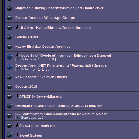
Migration / Umzug Descentforum.de und Email-Server
Descentforum.de WhatsApp Gruppe
19 Jahre - Happy Birthday Descentforum.de
Golem-Artikel
Happy Birthday, Descentforum.de!
Neues Spiel 'Overload' - von den Erfindern von Descent!
[
Goto page:
1
...
6
,
7
,
8
]
Descentforum.NET Finanzierung / Patenschaft / Spenden
[
Goto page:
1
,
2
,
3
]
New Descent 3 SP level: Omens
Descent 2018
DFNET 6 - Server-Migration
Overload Release Trailer - Release 31.05.2018 inkl. MP
SSL-Zertifikate für das Descentforum Universum werden
[
Goto page:
1
,
2
]
Da war doch noch was!
Sweet Sixteen