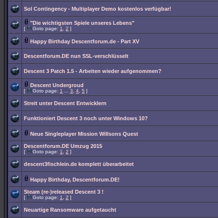
Sol Contingency - Multiplayer Demo kostenlos verfügbar!
"Die wichtigsten Spiele unseres Lebens"
[
Goto page:
1
,
2
]
Happy Birthday Descentforum.de - Part XV
Descentforum.DE nun SSL-verschlüsselt
Descent 3 Patch 1.5 - Arbeiten wieder aufgenommen?
Descent Undergroud
[
Goto page:
1
...
3
,
4
,
5
]
Streit unter Descent Entwicklern
Funktioniert Descent 3 noch unter Windows 10?
Neue Singleplayer Mission Willsons Quest
Descentforum.DE Umzug 2015
[
Goto page:
1
,
2
]
descent3fischlein.de komplett überarbeitet
Happy Birthday, Descentforum.DE!
Steam (re-)released Descent 3 !
[
Goto page:
1
,
2
]
Neuartige Ransomware aufgetaucht