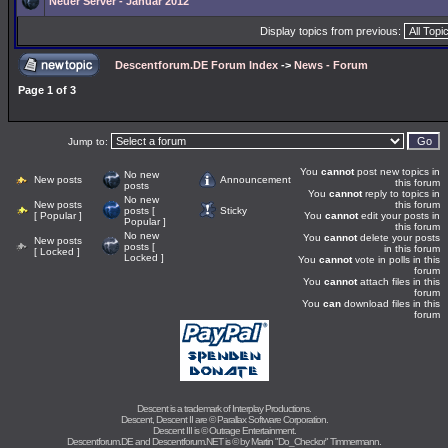
Neuer Server - Januar 2012
Display topics from previous:
Descentforum.DE Forum Index
->
News - Forum
Page
1
of
3
Jump to:
You
cannot
post new topics in
No new
New posts
Announcement
this forum
posts
You
cannot
reply to topics in
No new
New posts
this forum
posts [
Sticky
[ Popular ]
You
cannot
edit your posts in
Popular ]
this forum
No new
You
cannot
delete your posts
New posts
posts [
in this forum
[ Locked ]
Locked ]
You
cannot
vote in polls in this
forum
You
cannot
attach files in this
forum
You
can
download files in this
forum
Descent is a trademark of
Interplay Productions
.
Descent, Descent II are ©
Parallax Software Corporation
.
Descent III is ©
Outrage Entertainment
.
Descentforum.DE and Descentforum.NET is © by
Martin "Do_Checkor" Timmermann
.