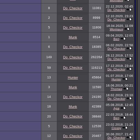
Wormaus
22.12.2020, 02:45
8
Do_Checkor
11081
Do_Checkor
12.10.2020, 23:23
2
Do_Checkor
8999
Do_Checkor
18.04.2020, 11:09
5
Do_Checkor
11806
Wormaus
09.04.2020, 12:05
1
Munk
8514
Ben
06.02.2020, 22:56
6
Do_Checkor
18385
Do_Checkor
28.12.2019, 17:52
149
Do_Checkor
262264
Do_Checkor
17.12.2019, 23:44
Do_Checkor
59
116213
Do_Checkor
01.07.2019, 17:06
13
Hunter
45864
Hunter
16.06.2019, 00:21
3
Munk
11590
Thomas
18.02.2019, 23:10
14
Do_Checkor
24190
Do_Checkor
05.08.2018, 12:45
18
Munk
42389
Aga
22.03.2018, 18:44
Do_Checkor
20
38846
Ben
23.02.2018, 21:24
5
Do_Checkor
12536
Crossy
30.06.2017, 21:42
12
Do_Checkor
20467
Do_Checkor