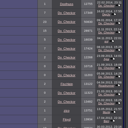
22.02.2014, 23:11
1
Doofnuss
12755
Do_Checkor
16.02.2014, 17:55
7
Do_Checkor
17348
DigiJo
09.01.2014, 17:37
Do_Checkor
23
50830
Do_Checkor
11.11.2013, 22:14
15
Do_Checkor
28971
Do_Checkor
04.11.2013, 22:01
5
Do_Checkor
16039
exi
08.10.2013, 15:25
7
Do_Checkor
17424
Do_Checkor
23.09.2013, 14:01
2
Do_Checkor
12268
Aga
21.09.2013, 18:09
0
Do_Checkor
10716
Do_Checkor
05.06.2013, 14:25
0
Do_Checkor
11203
Do_Checkor
04.04.2013, 22:06
2
Fischlein
13122
Roadrunner
21.03.2013, 00:18
0
Do_Checkor
11323
Do_Checkor
25.02.2013, 16:25
2
Do_Checkor
13482
Do_Checkor
13.05.2012, 21:57
1
zico
13751
Munk
17.04.2012, 22:31
2
Floyd
13934
Ben
30.03.2012, 23:16