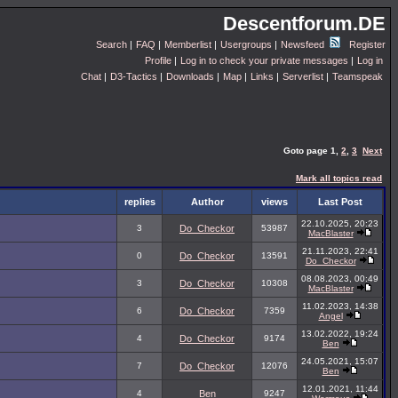
Descentforum.DE
Search
|
FAQ
|
Memberlist
|
Usergroups
|
Newsfeed
Register
Profile
|
Log in to check your private messages
|
Log in
Chat
|
D3-Tactics
|
Downloads
|
Map
|
Links
|
Serverlist
|
Teamspeak
Goto page
1
,
2
,
3
Next
Mark all topics read
replies
Author
views
Last Post
22.10.2025, 20:23
3
Do_Checkor
53987
MacBlaster
21.11.2023, 22:41
0
Do_Checkor
13591
Do_Checkor
08.08.2023, 00:49
3
Do_Checkor
10308
MacBlaster
11.02.2023, 14:38
6
Do_Checkor
7359
Angel
13.02.2022, 19:24
4
Do_Checkor
9174
Ben
24.05.2021, 15:07
7
Do_Checkor
12076
Ben
12.01.2021, 11:44
4
Ben
9247