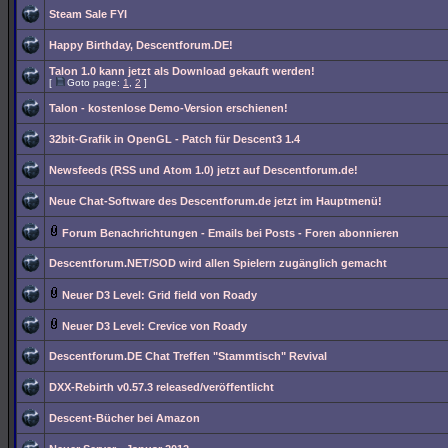
Steam Sale FYI
Happy Birthday, Descentforum.DE!
Talon 1.0 kann jetzt als Download gekauft werden!
[
Goto page:
1
,
2
]
Talon - kostenlose Demo-Version erschienen!
32bit-Grafik in OpenGL - Patch für Descent3 1.4
Newsfeeds (RSS und Atom 1.0) jetzt auf Descentforum.de!
Neue Chat-Software des Descentforum.de jetzt im Hauptmenü!
Forum Benachrichtungen - Emails bei Posts - Foren abonnieren
Descentforum.NET/SOD wird allen Spielern zugänglich gemacht
Neuer D3 Level: Grid field von Roady
Neuer D3 Level: Crevice von Roady
Descentforum.DE Chat Treffen "Stammtisch" Revival
DXX-Rebirth v0.57.3 released/veröffentlicht
Descent-Bücher bei Amazon