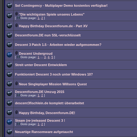
Sol Contingency - Multiplayer Demo kostenlos verfügbar!
"Die wichtigsten Spiele unseres Lebens"
[
Goto page:
1
,
2
]
Happy Birthday Descentforum.de - Part XV
Descentforum.DE nun SSL-verschlüsselt
Descent 3 Patch 1.5 - Arbeiten wieder aufgenommen?
Descent Undergroud
[
Goto page:
1
...
3
,
4
,
5
]
Streit unter Descent Entwicklern
Funktioniert Descent 3 noch unter Windows 10?
Neue Singleplayer Mission Willsons Quest
Descentforum.DE Umzug 2015
[
Goto page:
1
,
2
]
descent3fischlein.de komplett überarbeitet
Happy Birthday, Descentforum.DE!
Steam (re-)released Descent 3 !
[
Goto page:
1
,
2
]
Neuartige Ransomware aufgetaucht