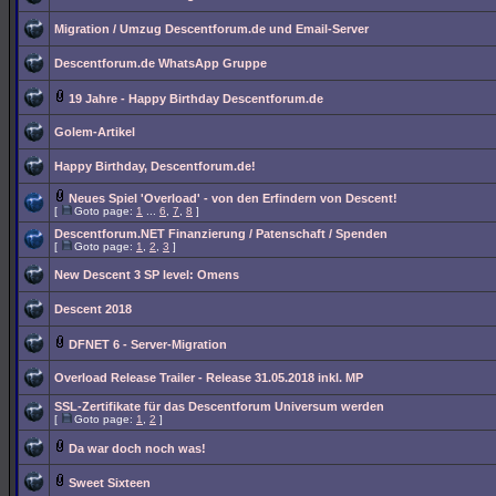
Migration / Umzug Descentforum.de und Email-Server
Descentforum.de WhatsApp Gruppe
19 Jahre - Happy Birthday Descentforum.de
Golem-Artikel
Happy Birthday, Descentforum.de!
Neues Spiel 'Overload' - von den Erfindern von Descent!
[
Goto page:
1
...
6
,
7
,
8
]
Descentforum.NET Finanzierung / Patenschaft / Spenden
[
Goto page:
1
,
2
,
3
]
New Descent 3 SP level: Omens
Descent 2018
DFNET 6 - Server-Migration
Overload Release Trailer - Release 31.05.2018 inkl. MP
SSL-Zertifikate für das Descentforum Universum werden
[
Goto page:
1
,
2
]
Da war doch noch was!
Sweet Sixteen