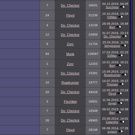
04.12.2016, 04:45
7
Do_Checkor
16631
SunSpire
10.10.2016, 10:26
24
Floyd
51239
D3Mac
28.09.2016, 16:48
4
Do_Checkor
13138
Ben
31.07.2016, 23:13
12
Do_Checkor
22956
Do_Checkor
25.03.2016, 11:55
9
Zorc
21734
Vengeance
17.03.2016, 02:23
84
Munk
128067
D3Mac
10.01.2016, 16:21
1
Zorc
12203
Ben
15.09.2015, 12:51
1
Do_Checkor
15281
Roadrunner
14.07.2015, 16:17
10
Roadrunner
19777
Thomas
12.05.2015, 23:24
Do_Checkor
20
49428
Floyd
11.04.2015, 09:09
3
Fischlein
16931
Angel
09.02.2015, 10:39
7
Do_Checkor
16548
Ben
23.08.2014, 14:01
Do_Checkor
26
49965
Calanthe
06.08.2014, 17:28
7
Floyd
18146
evgeni