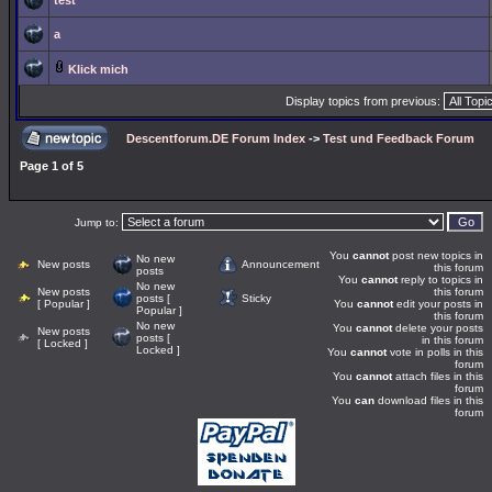
test
a
Klick mich
Display topics from previous:
Descentforum.DE Forum Index
->
Test und Feedback Forum
Page
1
of
5
Jump to:
You
cannot
post new topics in
No new
New posts
Announcement
this forum
posts
You
cannot
reply to topics in
No new
New posts
this forum
posts [
Sticky
[ Popular ]
You
cannot
edit your posts in
Popular ]
this forum
No new
You
cannot
delete your posts
New posts
posts [
in this forum
[ Locked ]
Locked ]
You
cannot
vote in polls in this
forum
You
cannot
attach files in this
forum
You
can
download files in this
forum