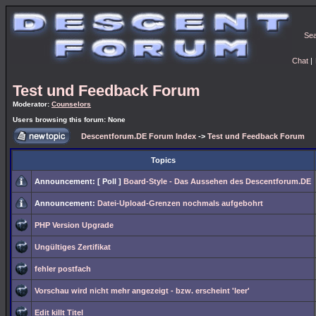
Se
Chat
|
Test und Feedback Forum
Moderator:
Counselors
Users browsing this forum: None
Descentforum.DE Forum Index
->
Test und Feedback Forum
Topics
Announcement:
[ Poll ]
Board-Style - Das Aussehen des Descentforum.DE
Announcement:
Datei-Upload-Grenzen nochmals aufgebohrt
PHP Version Upgrade
Ungültiges Zertifikat
fehler postfach
Vorschau wird nicht mehr angezeigt - bzw. erscheint 'leer'
Edit killt Titel