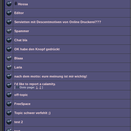
Hossa
Editor
Servietten mit Descentmotiven von Online Druckerei???
Spammer
Chat bla
OK habe den Knopf gedrückt
Blaaa
Laria
nach dem motto: eure meinung ist mir wichtig!
I'd like to report a calamity.
[
Goto page:
1
,
2
]
off-topic
FreeSpace
Topic schwer verfehlt ;)
test 2