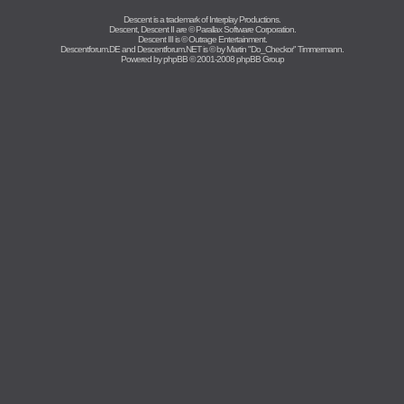
Descent is a trademark of
Interplay Productions
.
Descent, Descent II are ©
Parallax Software Corporation
.
Descent III is ©
Outrage Entertainment
.
Descentforum.DE and Descentforum.NET is © by
Martin "Do_Checkor" Timmermann
.
Powered by
phpBB
© 2001-2008 phpBB Group