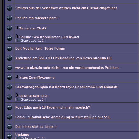
Smileys aus der Selectbox werden nicht am Cursor eingefuegt
Endlich mal wieder Spam!
Wo ist der Chat?
Forum: Geo Koordinaten und Avatar
[
Goto page:
1
,
2
]
Edit Möglichkeit / Totes Forum
Änderung am SSL / HTTPS Handling von Descentforum.DE
www.do-clan.de geht nicht - nur ein vorübergehendes Problem.
https Zugriffwarnung
Ladeverzögerungen bei Board-Style CheckorsSO und anderen
NEUFORUMTEST
[
Goto page:
1
,
2
]
Post Edits nach 18 Tagen nich mehr möglich?
Fehler: automatische Abmeldung seit Umstellung auf SSL
Das lohnt sich zu lesen ;)
Updates
[
Goto page:
1
,
2
]