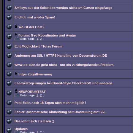
Smileys aus der Selectbox werden nicht am Cursor eingefuegt
Endlich mal wieder Spam!
Wo ist der Chat?
Forum: Geo Koordinaten und Avatar
[
Goto page:
1
,
2
]
Edit Möglichkeit / Totes Forum
Änderung am SSL / HTTPS Handling von Descentforum.DE
www.do-clan.de geht nicht - nur ein vorübergehendes Problem.
https Zugriffwarnung
Ladeverzögerungen bei Board-Style CheckorsSO und anderen
NEUFORUMTEST
[
Goto page:
1
,
2
]
Post Edits nach 18 Tagen nich mehr möglich?
Fehler: automatische Abmeldung seit Umstellung auf SSL
Das lohnt sich zu lesen ;)
Updates
[
Goto page:
1
,
2
]