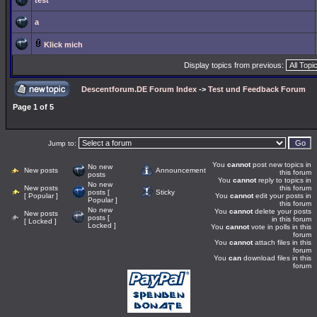
test
a
Klick mich
Display topics from previous:
Descentforum.DE Forum Index
->
Test und Feedback Forum
Page
1
of
5
Jump to:
You
cannot
post new topics in
No new
New posts
Announcement
this forum
posts
You
cannot
reply to topics in
No new
New posts
this forum
posts [
Sticky
[ Popular ]
You
cannot
edit your posts in
Popular ]
this forum
No new
You
cannot
delete your posts
New posts
posts [
in this forum
[ Locked ]
Locked ]
You
cannot
vote in polls in this
forum
You
cannot
attach files in this
forum
You
can
download files in this
forum