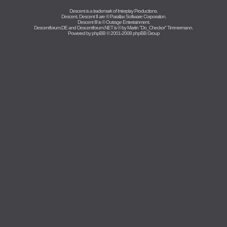
Descent is a trademark of
Interplay Productions
.
Descent, Descent II are ©
Parallax Software Corporation
.
Descent III is ©
Outrage Entertainment
.
Descentforum.DE and Descentforum.NET is © by
Martin "Do_Checkor" Timmermann
.
Powered by
phpBB
© 2001-2008 phpBB Group