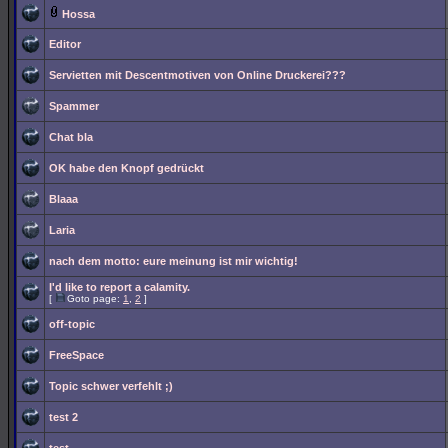
Hossa
Editor
Servietten mit Descentmotiven von Online Druckerei???
Spammer
Chat bla
OK habe den Knopf gedrückt
Blaaa
Laria
nach dem motto: eure meinung ist mir wichtig!
I'd like to report a calamity.
[
Goto page:
1
,
2
]
off-topic
FreeSpace
Topic schwer verfehlt ;)
test 2