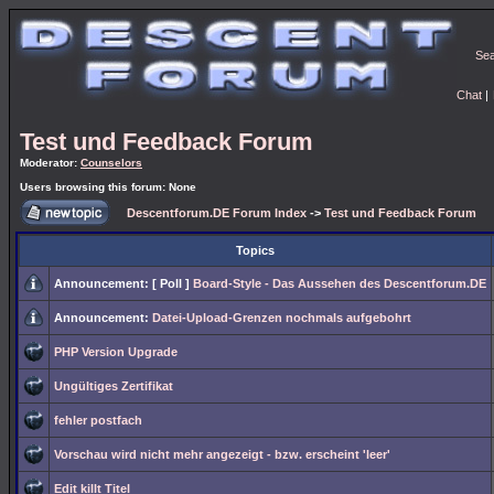
Se
Chat
|
Test und Feedback Forum
Moderator:
Counselors
Users browsing this forum: None
Descentforum.DE Forum Index
->
Test und Feedback Forum
Topics
Announcement:
[ Poll ]
Board-Style - Das Aussehen des Descentforum.DE
Announcement:
Datei-Upload-Grenzen nochmals aufgebohrt
PHP Version Upgrade
Ungültiges Zertifikat
fehler postfach
Vorschau wird nicht mehr angezeigt - bzw. erscheint 'leer'
Edit killt Titel