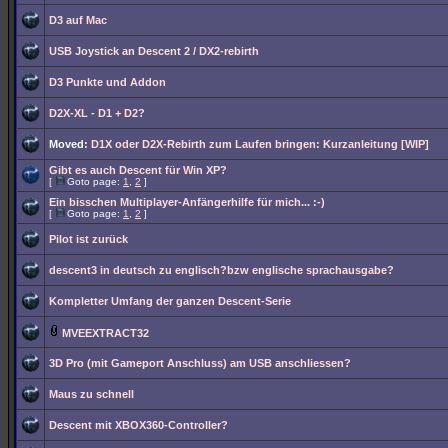
D3 auf Mac
USB Joystick an Descent 2 / DX2-rebirth
D3 Punkte und Addon
D2X-XL - D1 + D2?
Moved:
D1X oder D2X-Rebirth zum Laufen bringen: Kurzanleitung [WIP]
Gibt es auch Descent für Win XP?
[
Goto page:
1
,
2
]
Ein bisschen Multiplayer-Anfängerhilfe für mich... :-)
[
Goto page:
1
,
2
]
Pilot ist zurück
descent3 in deutsch zu englisch?bzw englische sprachausgabe?
Kompletter Umfang der ganzen Descent-Serie
MVEEXTRACT32
3D Pro (mit Gameport Anschluss) am USB anschliessen?
Maus zu schnell
Descent mit XBOX360-Controller?