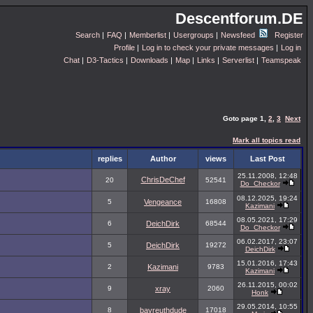
Descentforum.DE
Search
|
FAQ
|
Memberlist
|
Usergroups
|
Newsfeed
Register
Profile
|
Log in to check your private messages
|
Log in
Chat
|
D3-Tactics
|
Downloads
|
Map
|
Links
|
Serverlist
|
Teamspeak
Goto page
1
,
2
,
3
Next
Mark all topics read
replies
Author
views
Last Post
25.11.2008, 12:48
ChrisDeChef
20
52541
Do_Checkor
08.12.2025, 19:24
5
Vengeance
16808
Kazimani
08.05.2021, 17:29
6
DeichDirk
68544
Do_Checkor
06.02.2017, 23:07
5
DeichDirk
19272
DeichDirk
15.01.2016, 17:43
2
Kazimani
9783
Kazimani
26.11.2015, 00:02
9
xray
2060
Honk
29.05.2014, 10:55
8
bayreuthdude
17018