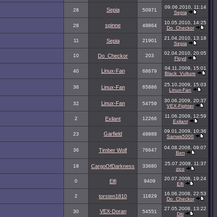
09.06.2010, 11:14
Sepia
28
50971
Sepia
10.05.2010, 14:25
spinne
28
49864
Do_Checkor
21.04.2010, 13:18
11
Sepia
21901
Sepia
02.04.2010, 20:05
10
Do_Checkor
203
Floyd
04.11.2009, 15:01
Linux-Fan
40
68679
Black_Vulture
25.10.2009, 15:03
36
Linux-Fan
65886
Linux-Fan
30.06.2009, 20:37
Linux-Fan
32
54759
VEX-Fighter
11.06.2009, 12:59
2
Exilant
12266
Exilant
09.01.2009, 10:36
Garfield
23
49888
Sanwa5000
04.08.2008, 09:07
36
Timber Wolf
76647
Ben
25.07.2008, 11:37
18
CargoOfDarkness
33680
zico
20.07.2008, 19:24
0
Elfi
9409
Elfi
16.06.2008, 22:53
2
torsten1810
11829
Do_Checkor
27.05.2008, 13:22
VEX-Doran
30
54551
Diti