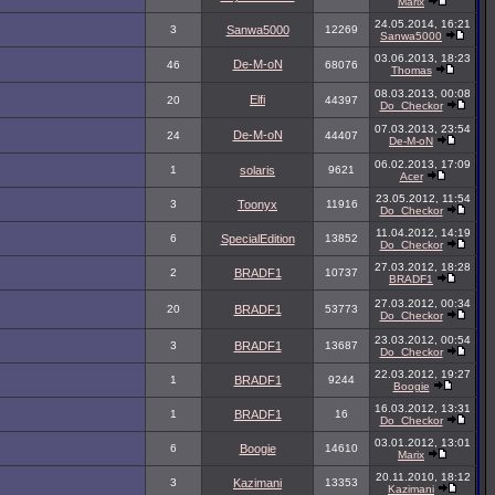
Marix
24.05.2014, 16:21
3
Sanwa5000
12269
Sanwa5000
03.06.2013, 18:23
De-M-oN
46
68076
Thomas
08.03.2013, 00:08
Elfi
20
44397
Do_Checkor
07.03.2013, 23:54
De-M-oN
24
44407
De-M-oN
06.02.2013, 17:09
1
solaris
9621
Acer
23.05.2012, 11:54
3
Toonyx
11916
Do_Checkor
11.04.2012, 14:19
6
SpecialEdition
13852
Do_Checkor
27.03.2012, 18:28
2
BRADF1
10737
BRADF1
27.03.2012, 00:34
20
BRADF1
53773
Do_Checkor
23.03.2012, 00:54
3
BRADF1
13687
Do_Checkor
22.03.2012, 19:27
1
BRADF1
9244
Boogie
16.03.2012, 13:31
1
BRADF1
16
Do_Checkor
03.01.2012, 13:01
6
Boogie
14610
Marix
20.11.2010, 18:12
3
Kazimani
13353
Kazimani