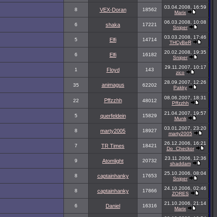
03.04.2008, 16:59
8
VEX-Doran
18562
Marix
06.03.2008, 10:08
6
shaka
17221
Sniper
03.03.2008, 17:46
5
Elfi
14714
THCyBeR
20.02.2008, 19:35
6
Elfi
16182
Sniper
29.11.2007, 10:17
1
Floyd
143
zico
28.09.2007, 12:26
animagus
35
62202
Pakky
08.06.2007, 18:31
Pffzzhh
22
48012
Pffzzhh
21.04.2007, 19:57
5
querfeldein
15829
Munk
03.01.2007, 23:20
8
marty2005
18927
marty2005
26.12.2006, 16:21
7
TR Times
18421
Do_Checkor
23.11.2006, 12:36
9
Atomlight
20732
shaddam
25.10.2006, 08:04
8
captainhanky
17653
Sniper
24.10.2006, 02:46
8
captainhanky
17866
ZORES
21.10.2006, 21:14
6
Daniel
16316
Marix