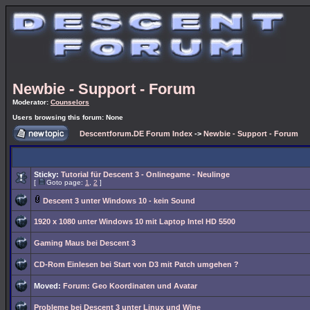
Newbie - Support - Forum
Moderator:
Counselors
Users browsing this forum: None
Descentforum.DE Forum Index
->
Newbie - Support - Forum
Sticky:
Tutorial für Descent 3 - Onlinegame - Neulinge
[
Goto page:
1
,
2
]
Descent 3 unter Windows 10 - kein Sound
1920 x 1080 unter Windows 10 mit Laptop Intel HD 5500
Gaming Maus bei Descent 3
CD-Rom Einlesen bei Start von D3 mit Patch umgehen ?
Moved:
Forum: Geo Koordinaten und Avatar
Probleme bei Descent 3 unter Linux und Wine