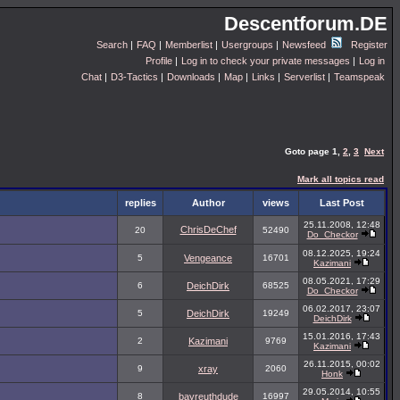
Descentforum.DE
Search
|
FAQ
|
Memberlist
|
Usergroups
|
Newsfeed
Register
Profile
|
Log in to check your private messages
|
Log in
Chat
|
D3-Tactics
|
Downloads
|
Map
|
Links
|
Serverlist
|
Teamspeak
Goto page
1
,
2
,
3
Next
Mark all topics read
replies
Author
views
Last Post
25.11.2008, 12:48
ChrisDeChef
20
52490
Do_Checkor
08.12.2025, 19:24
5
Vengeance
16701
Kazimani
08.05.2021, 17:29
6
DeichDirk
68525
Do_Checkor
06.02.2017, 23:07
5
DeichDirk
19249
DeichDirk
15.01.2016, 17:43
2
Kazimani
9769
Kazimani
26.11.2015, 00:02
9
xray
2060
Honk
29.05.2014, 10:55
8
bayreuthdude
16997