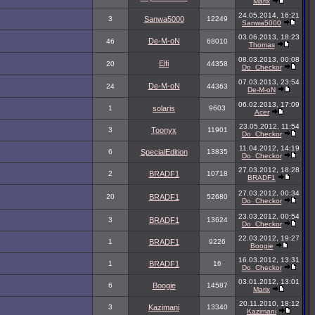
Marix
24.05.2014, 16:21
3
Sanwa5000
12249
Sanwa5000
03.06.2013, 18:23
De-M-oN
46
68010
Thomas
08.03.2013, 00:08
Elfi
20
44358
Do_Checkor
07.03.2013, 23:54
De-M-oN
24
44363
De-M-oN
06.02.2013, 17:09
1
solaris
9603
Acer
23.05.2012, 11:54
3
Toonyx
11901
Do_Checkor
11.04.2012, 14:19
6
SpecialEdition
13835
Do_Checkor
27.03.2012, 18:28
2
BRADF1
10718
BRADF1
27.03.2012, 00:34
20
BRADF1
52680
Do_Checkor
23.03.2012, 00:54
3
BRADF1
13624
Do_Checkor
22.03.2012, 19:27
1
BRADF1
9226
Boogie
16.03.2012, 13:31
1
BRADF1
16
Do_Checkor
03.01.2012, 13:01
6
Boogie
14587
Marix
20.11.2010, 18:12
3
Kazimani
13340
Kazimani