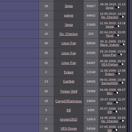
09.06.2010, 11:14
Sepia
28
50927
Sepia
10.05.2010, 14:25
spinne
28
49842
Do_Checkor
21.04.2010, 13:18
11
Sepia
21883
Sepia
02.04.2010, 20:05
10
Do_Checkor
203
Floyd
04.11.2009, 15:01
Linux-Fan
40
68630
Black_Vulture
25.10.2009, 15:03
36
Linux-Fan
65595
Linux-Fan
30.06.2009, 20:37
Linux-Fan
32
54697
VEX-Fighter
11.06.2009, 12:59
2
Exilant
12248
Exilant
09.01.2009, 10:36
Garfield
23
49845
Sanwa5000
04.08.2008, 09:07
36
Timber Wolf
76588
Ben
25.07.2008, 11:37
18
CargoOfDarkness
33654
zico
20.07.2008, 19:24
0
Elfi
9395
Elfi
16.06.2008, 22:53
2
torsten1810
11813
Do_Checkor
27.05.2008, 13:22
VEX-Doran
30
54506
Diti