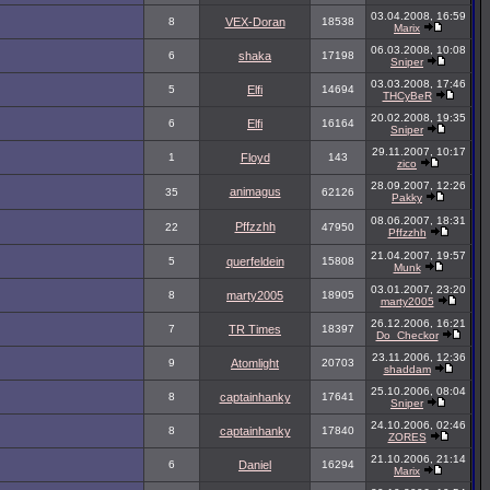
03.04.2008, 16:59
8
VEX-Doran
18538
Marix
06.03.2008, 10:08
6
shaka
17198
Sniper
03.03.2008, 17:46
5
Elfi
14694
THCyBeR
20.02.2008, 19:35
6
Elfi
16164
Sniper
29.11.2007, 10:17
1
Floyd
143
zico
28.09.2007, 12:26
animagus
35
62126
Pakky
08.06.2007, 18:31
Pffzzhh
22
47950
Pffzzhh
21.04.2007, 19:57
5
querfeldein
15808
Munk
03.01.2007, 23:20
8
marty2005
18905
marty2005
26.12.2006, 16:21
7
TR Times
18397
Do_Checkor
23.11.2006, 12:36
9
Atomlight
20703
shaddam
25.10.2006, 08:04
8
captainhanky
17641
Sniper
24.10.2006, 02:46
8
captainhanky
17840
ZORES
21.10.2006, 21:14
6
Daniel
16294
Marix