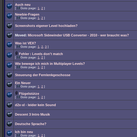
Auch neu
[
Goto page:
1
,
2
]
Newbie-Fragen
[
Goto page:
1
,
2
]
Screenshots eigener Level hochladen?
Moved:
Microsoft Sidewinder USB Converter - 2010 - wer braucht was?
Was ist VEX?
[
Goto page:
1
,
2
,
3
]
Fehler : Levels don't match
[
Goto page:
1
,
2
]
Wie bewege ich mich in Multiplayer Levels?
[
Goto page:
1
,
2
]
Steuerung der Fernlenkgeschosse
Ein Neuer
[
Goto page:
1
,
2
]
Flügelstütze
[
Goto page:
1
,
2
]
d2x-xl - leider kein Sound
Descent 3 Intro Musik
Deutsche Sprache?
Ich bin neu
[
Goto page:
1
,
2
]