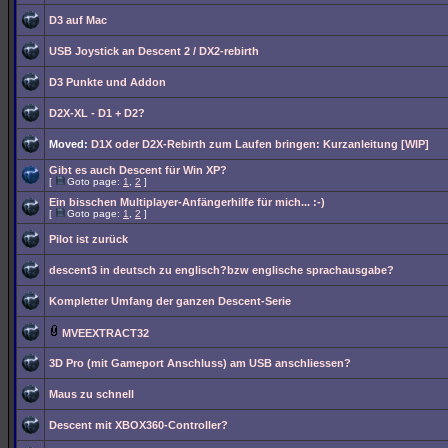
D3 auf Mac
USB Joystick an Descent 2 / DX2-rebirth
D3 Punkte und Addon
D2X-XL - D1 + D2?
Moved:
D1X oder D2X-Rebirth zum Laufen bringen: Kurzanleitung [WIP]
Gibt es auch Descent für Win XP?
[
Goto page:
1
,
2
]
Ein bisschen Multiplayer-Anfängerhilfe für mich... :-)
[
Goto page:
1
,
2
]
Pilot ist zurück
descent3 in deutsch zu englisch?bzw englische sprachausgabe?
Kompletter Umfang der ganzen Descent-Serie
MVEEXTRACT32
3D Pro (mit Gameport Anschluss) am USB anschliessen?
Maus zu schnell
Descent mit XBOX360-Controller?