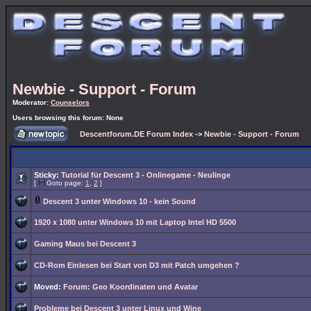
Newbie - Support - Forum
Moderator:
Counselors
Users browsing this forum: None
Descentforum.DE Forum Index
->
Newbie - Support - Forum
Sticky:
Tutorial für Descent 3 - Onlinegame - Neulinge
[
Goto page:
1
,
2
]
Descent 3 unter Windows 10 - kein Sound
1920 x 1080 unter Windows 10 mit Laptop Intel HD 5500
Gaming Maus bei Descent 3
CD-Rom Einlesen bei Start von D3 mit Patch umgehen ?
Moved:
Forum: Geo Koordinaten und Avatar
Probleme bei Descent 3 unter Linux und Wine