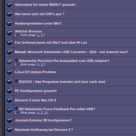
Alternative für meine 9600GT gesucht
Wer kennt sich mit USV's aus ?
Headsetprobleme unter Win7
Welcher Browser
[
Goto page:
1
,
2
]
Fax Software,faxen mit Win7 und über W-Lan
Moved:
Microsoft Sidewinder USB Converter - 2010 - wer braucht was?
Sidewinder Precision Pro kompatibel zum USB-Adapter?
[
Goto page:
1
,
2
]
Linux D3 Update Problem
D321GO : Das Programm beendet sich kurz nach start
PC Konfiguration gesucht
Descent 3 unter Mac OS X
MS Sidewinder Force Feedback Pro ueber USB?
[
Goto page:
1
,
2
,
3
]
Joystick Extreme 3D konfigurieren?
Maximale Auflösung bei Descent 3 ?