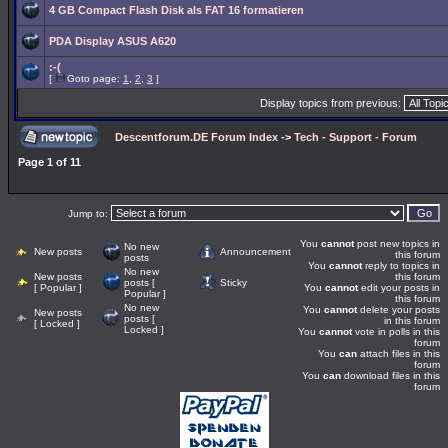
4 GB Compact Flash Disk als FAT 16 formatieren
PDA Display ASUS A620
:-(
[
Goto page:
1
,
2
,
3
]
Display topics from previous:
Descentforum.DE Forum Index
->
Tech - Support - Forum
Page
1
of
11
Jump to:
You
cannot
post new topics in
No new
New posts
Announcement
this forum
posts
You
cannot
reply to topics in
No new
New posts
this forum
posts [
Sticky
[ Popular ]
You
cannot
edit your posts in
Popular ]
this forum
No new
You
cannot
delete your posts
New posts
posts [
in this forum
[ Locked ]
Locked ]
You
cannot
vote in polls in this
forum
You
can
attach files in this
forum
You
can
download files in this
forum