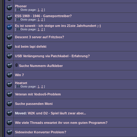
Phoner
[
Goto page:
1
,
2
]
ESS 1969 - 1946 - Gameporttreiber?
[
Goto page:
1
,
2
]
Es ist soweit - ich steige um ins 21ste Jahrhundert ;-)
[
Goto page:
1
,
2
]
Descent 3 server auf Fritzbox?
lcd beim lapi defekt
USB Verlängerung via Patchkabel - Erfahrung?
Suche Nummern-Aufkleber
Win 7
Heatset
[
Goto page:
1
,
2
]
Veteran mit Vodoo5-Problem
Suche passenden Moni
Moved:
W2K und D2 - Spiel läuft zwar aber...
Wie viele Threads erwartet ihr von nem guten Programm?
Sidewinder Konverter Problem?