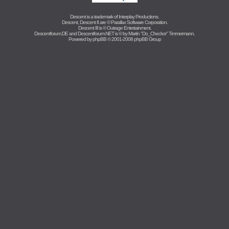
Descent is a trademark of
Interplay Productions
.
Descent, Descent II are ©
Parallax Software Corporation
.
Descent III is ©
Outrage Entertainment
.
Descentforum.DE and Descentforum.NET is © by
Martin "Do_Checkor" Timmermann
.
Powered by
phpBB
© 2001-2008 phpBB Group