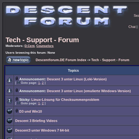
Se
Chat
|
Tech - Support - Forum
Moderators:
D.Cent
,
Counselors
Users browsing this forum: None
Descentforum.DE Forum Index
->
Tech - Support - Forum
Topics
Announcement:
Descent 3 unter Linux (Loki-Version)
[
Goto page:
1
,
2
]
Announcement:
Descent 3 unter Linux (emulierte Windows-Version)
Sticky:
Linux-Lösung für Checksummenproblem
[
Goto page:
1
,
2
]
D3 und Win10
Descent 3 Briefing Videos
Descent3 unter Windows 7 64-bit