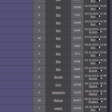
Ben
26.03.2015, 19:23
8
Ben
12590
Ben
26.03.2015, 17:46
0
Ben
7142
Ben
16.03.2015, 01:35
9
Ben
13356
Ben
04.03.2015, 23:03
1
Ben
8138
D.Cent
23.02.2015, 12:45
16
Ben
21725
Ben
09.02.2015, 13:38
3
Ben
9390
Zorc
02.11.2014, 15:53
0
Ben
7271
Ben
01.11.2014, 10:33
2
Ben
8458
Ben
23.10.2014, 02:12
2
Ben
8845
Boogie
21.04.2012, 14:39
0
Boogie
9486
Boogie
26.10.2010, 18:11
2
Zorc
10749
Markus
26.04.2010, 11:42
3
Steelstring
11230
Markus
06.04.2010, 16:40
Markus
28
44457
Realizer
18.10.2009, 11:14
7
solaris
15328
Ben