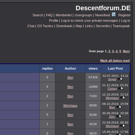
Descentforum.DE
Search
|
FAQ
|
Memberlist
|
Usergroups
|
Newsfeed
Register
Profile
|
Log in to check your private messages
|
Log in
Chat
|
D3-Tactics
|
Downloads
|
Map
|
Links
|
Serverlist
|
Teamspeak
Goto page
1
,
2
,
3
,
4
,
5
Next
Mark all topics read
replies
Author
views
Last Post
22.07.2021, 13:11
3
Ben
67326
Angel
21.12.2019, 01:51
5
Ben
11996
Crossy
12.10.2019, 12:13
2
Ben
7193
Wormaus
08.10.2019, 15:58
1
Wormaus
6039
Ben
30.09.2019, 23:30
5
Ben
8148
Zorc
22.09.2019, 00:30
1
Ben
6218
Wormaus
15.09.2019, 17:56
2
Ben
6615