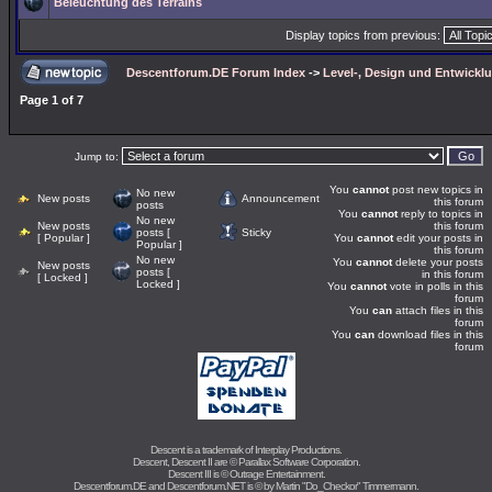
Beleuchtung des Terrains
Display topics from previous:
Descentforum.DE Forum Index
->
Level-, Design und Entwickl
Page
1
of
7
Jump to:
You
cannot
post new topics in
No new
New posts
Announcement
this forum
posts
You
cannot
reply to topics in
No new
New posts
this forum
posts [
Sticky
[ Popular ]
You
cannot
edit your posts in
Popular ]
this forum
No new
You
cannot
delete your posts
New posts
posts [
in this forum
[ Locked ]
Locked ]
You
cannot
vote in polls in this
forum
You
can
attach files in this
forum
You
can
download files in this
forum
Descent is a trademark of
Interplay Productions
.
Descent, Descent II are ©
Parallax Software Corporation
.
Descent III is ©
Outrage Entertainment
.
Descentforum.DE and Descentforum.NET is © by
Martin "Do_Checkor" Timmermann
.