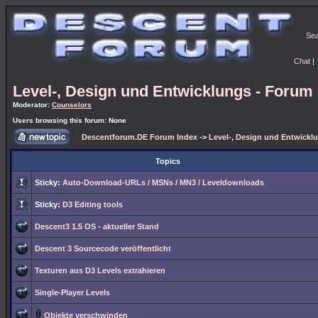
Se
Chat
|
Level-, Design und Entwicklungs - Forum
Moderator:
Counselors
Users browsing this forum: None
Descentforum.DE Forum Index
->
Level-, Design und Entwickl
Topics
Sticky:
Auto-Download-URLs / MSNs / MN3 / Leveldownloads
Sticky:
D3 Editing tools
Descent3 1.5 OS - aktueller Stand
Descent 3 Sourcecode veröffentlicht
Texturen aus D3 Levels extrahieren
Single-Player Levels
Objekte verschwinden