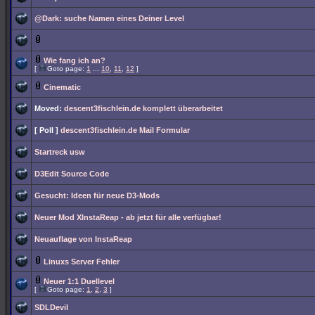
@Dark: suche Namen eines Deiner Level
Wie fang ich an?
[
Goto page:
1
...
10
,
11
,
12
]
Cinematic
Moved:
descent3fischlein.de komplett überarbeitet
[ Poll ]
descent3fischlein.de Mail Formular
Startreck usw
D3Edit Source Code
Gesucht: Ideen für neue D3-Mods
Neuer Mod XInstaReap - ab jetzt für alle verfügbar!
Neuauflage von InstaReap
Linuxs Server Fehler
Neuer 1:1 Duellevel
[
Goto page:
1
,
2
,
3
]
SDLDevil