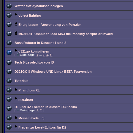
Waffenslot dynamisch belegen
object lighting
Energieraum - Verwendung von Portalen
MN3EDIT: Unable to load MN3 file Possibly corrput or invalid
Boss Roboter in Descent 1 und 2
d321go kompilieren
[
Goto page:
1
...
3
,
4
,
5
]
Tech 5 Leveleditor von ID
D321GO!! Windows UND Linux BETA Testversion
Tutorials
Phanthom XL
marzipan
D1 und D2 Themen in diesem D3 Forum
[
Goto page:
1
,
2
]
Meine Levels... :)
Fragen zu Level-Editors für D2