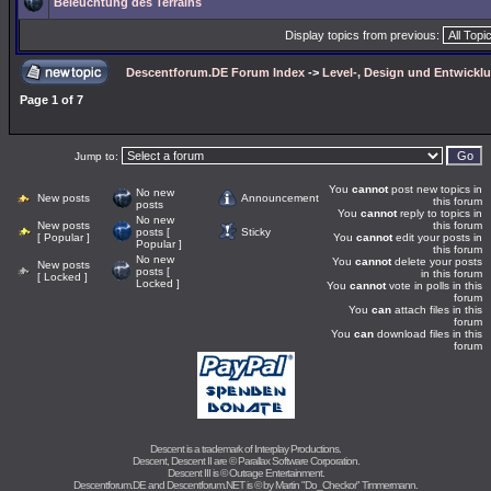
Beleuchtung des Terrains
Display topics from previous:
Descentforum.DE Forum Index
->
Level-, Design und Entwickl
Page
1
of
7
Jump to:
You
cannot
post new topics in
No new
New posts
Announcement
this forum
posts
You
cannot
reply to topics in
No new
New posts
this forum
posts [
Sticky
[ Popular ]
You
cannot
edit your posts in
Popular ]
this forum
No new
You
cannot
delete your posts
New posts
posts [
in this forum
[ Locked ]
Locked ]
You
cannot
vote in polls in this
forum
You
can
attach files in this
forum
You
can
download files in this
forum
Descent is a trademark of
Interplay Productions
.
Descent, Descent II are ©
Parallax Software Corporation
.
Descent III is ©
Outrage Entertainment
.
Descentforum.DE and Descentforum.NET is © by
Martin "Do_Checkor" Timmermann
.