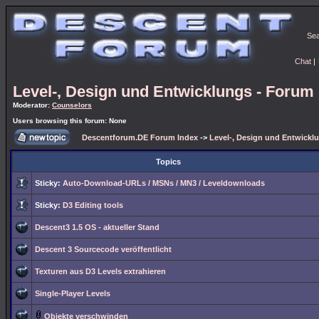
Se
Chat
|
Level-, Design und Entwicklungs - Forum
Moderator:
Counselors
Users browsing this forum: None
Descentforum.DE Forum Index
->
Level-, Design und Entwickl
Topics
Sticky:
Auto-Download-URLs / MSNs / MN3 / Leveldownloads
Sticky:
D3 Editing tools
Descent3 1.5 OS - aktueller Stand
Descent 3 Sourcecode veröffentlicht
Texturen aus D3 Levels extrahieren
Single-Player Levels
Objekte verschwinden