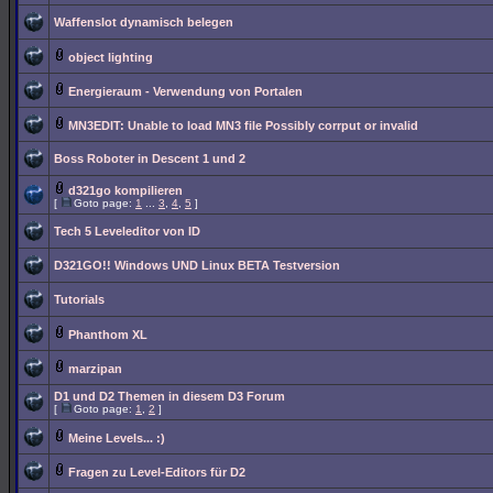
Waffenslot dynamisch belegen
object lighting
Energieraum - Verwendung von Portalen
MN3EDIT: Unable to load MN3 file Possibly corrput or invalid
Boss Roboter in Descent 1 und 2
d321go kompilieren
[
Goto page:
1
...
3
,
4
,
5
]
Tech 5 Leveleditor von ID
D321GO!! Windows UND Linux BETA Testversion
Tutorials
Phanthom XL
marzipan
D1 und D2 Themen in diesem D3 Forum
[
Goto page:
1
,
2
]
Meine Levels... :)
Fragen zu Level-Editors für D2