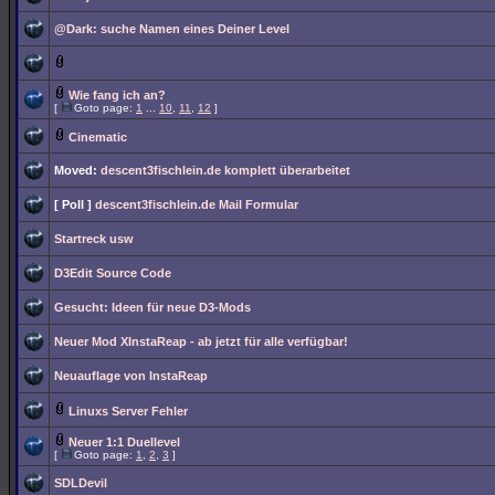
@Dark: suche Namen eines Deiner Level
Wie fang ich an?
[
Goto page:
1
...
10
,
11
,
12
]
Cinematic
Moved:
descent3fischlein.de komplett überarbeitet
[ Poll ]
descent3fischlein.de Mail Formular
Startreck usw
D3Edit Source Code
Gesucht: Ideen für neue D3-Mods
Neuer Mod XInstaReap - ab jetzt für alle verfügbar!
Neuauflage von InstaReap
Linuxs Server Fehler
Neuer 1:1 Duellevel
[
Goto page:
1
,
2
,
3
]
SDLDevil