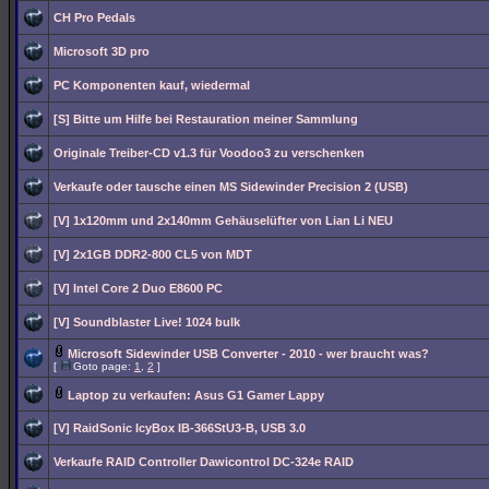
CH Pro Pedals
Microsoft 3D pro
PC Komponenten kauf, wiedermal
[S] Bitte um Hilfe bei Restauration meiner Sammlung
Originale Treiber-CD v1.3 für Voodoo3 zu verschenken
Verkaufe oder tausche einen MS Sidewinder Precision 2 (USB)
[V] 1x120mm und 2x140mm Gehäuselüfter von Lian Li NEU
[V] 2x1GB DDR2-800 CL5 von MDT
[V] Intel Core 2 Duo E8600 PC
[V] Soundblaster Live! 1024 bulk
Microsoft Sidewinder USB Converter - 2010 - wer braucht was?
[
Goto page:
1
,
2
]
Laptop zu verkaufen: Asus G1 Gamer Lappy
[V] RaidSonic IcyBox IB-366StU3-B, USB 3.0
Verkaufe RAID Controller Dawicontrol DC-324e RAID