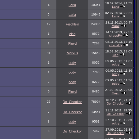
18.07.2014, 21:55
4
Laria
10351
Laria
02.07.2014, 22:21
5
Laria
10949
Laria
28.11.2013, 00:47
19
Fischlein
24336
Munk
14.11.2013, 22:51
1
zico
8572
chaosFly
08.11.2013, 13:10
1
Floyd
7268
chaosFly
18.09.2013, 18:07
11
Markus
15659
Ben
09.05.2012, 11:37
1
oddy
8052
oddy
09.05.2012, 11:36
1
oddy
7760
oddy
09.05.2012, 11:36
2
oddy
8279
oddy
27.02.2012, 22:00
0
Floyd
8485
Floyd
10.12.2011, 21:11
25
Do_Checkor
78904
Do_Checkor
21.11.2011, 19:35
7
Do_Checkor
13551
Do_Checkor
27.10.2011, 19:35
3
oddy
9591
oddy
27.09.2011, 01:34
0
Do_Checkor
7462
Do_Checkor