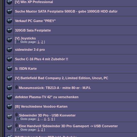
[V] Win XP Professional
Suche Maxtor SATA Festplatte 500GB - gebe 1000GB HDD dafür
Verkauf PC Game "PREY"
320GB Sata Festplatte
[V] Joysticks
[
Goto page:
1
,
2
]
sidewinder 3 d pro
Suche C-16 Plus 4 mit Zubehör !!
S: ISDN Karte
[V] Battlefield Bad Company 2, Limited Edition, Uncut, PC
Museumsstück: TB213-A - mitte 80-er - M.P.I.
defekter Plasma-TV 42" zu verschenken
[B] Verschiedene Voodoo-Karten
Sidewinder 3D Pro - USB Konverter
[
Goto page:
1
...
4
,
5
,
6
]
Eine Handvoll Sidewinder 3D Pro Gameport -> USB Converter
[
Goto page:
1
,
2
]