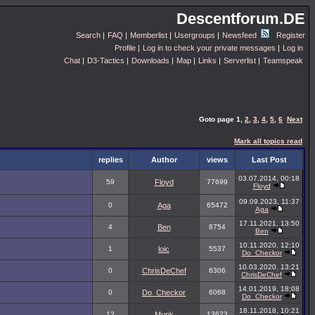
Descentforum.DE
Search
|
FAQ
|
Memberlist
|
Usergroups
|
Newsfeed
Register
Profile
|
Log in to check your private messages
|
Log in
Chat
|
D3-Tactics
|
Downloads
|
Map
|
Links
|
Serverlist
|
Teamspeak
Goto page
1
,
2
,
3
,
4
,
5
,
6
Next
Mark all topics read
replies
Author
views
Last Post
03.07.2014, 00:18
59
Floyd
77699
Floyd
09.09.2023, 11:37
0
Aga
65472
Aga
17.11.2021, 13:50
4
Ben
8754
Ben
10.11.2020, 12:10
1
loic
5537
Do_Checkor
10.03.2020, 13:21
0
ChrisDeChef
6306
ChrisDeChef
14.01.2019, 18:08
0
Do_Checkor
6068
Do_Checkor
18.11.2018, 10:21
12
Munk
13623