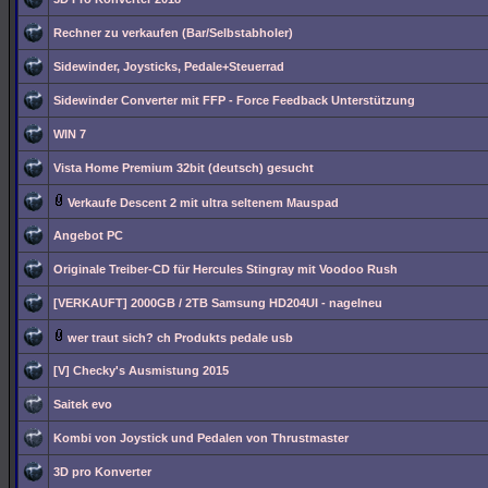
Rechner zu verkaufen (Bar/Selbstabholer)
Sidewinder, Joysticks, Pedale+Steuerrad
Sidewinder Converter mit FFP - Force Feedback Unterstützung
WIN 7
Vista Home Premium 32bit (deutsch) gesucht
Verkaufe Descent 2 mit ultra seltenem Mauspad
Angebot PC
Originale Treiber-CD für Hercules Stingray mit Voodoo Rush
[VERKAUFT] 2000GB / 2TB Samsung HD204UI - nagelneu
wer traut sich? ch Produkts pedale usb
[V] Checky's Ausmistung 2015
Saitek evo
Kombi von Joystick und Pedalen von Thrustmaster
3D pro Konverter