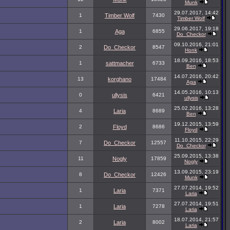
Munk
29.07.2017, 14:42
1
Timber Wolf
7430
Timber Wolf
29.06.2017, 19:18
1
Aga
6855
Do_Checkor
09.10.2016, 21:01
2
Do_Checkor
8547
Honk
18.09.2016, 18:53
1
sattmacher
6733
Ben
14.07.2016, 20:42
13
korghano
17484
Aga
14.05.2016, 10:13
0
ullysis
6421
ullysis
25.02.2016, 13:28
4
Laria
8689
Ben
19.12.2015, 13:59
2
Floyd
8686
Floyd
11.10.2015, 22:29
7
Do_Checkor
12557
Do_Checkor
25.09.2015, 13:38
11
Nogly
17859
Nogly
13.09.2015, 23:19
8
Do_Checkor
12426
Munk
27.07.2014, 19:52
1
Laria
7371
Laria
27.07.2014, 19:51
1
Laria
7278
Laria
18.07.2014, 21:57
2
Laria
8002
Laria