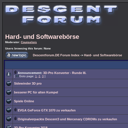
Hard- und Softwarebörse
Moderator:
Counselors
Users browsing this forum: None
Descentforum.DE Forum Index
->
Hard- und Softwarebörse
Announcement:
3D-Pro Konverter - Runde III.
[
Goto page:
1
,
2
,
3
]
Sidewinder 3D pro
besserer PC für alten Kumpel
Spiele Online
EVGA GeForce GTX 1070 zu verkaufen
Originalverpackte Descent3 und Mercenary CDROMs zu verkaufen
3D Pro Konverter 2018