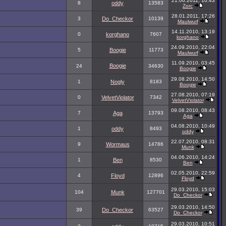
21.06.2011, 10:43
8
oddy
13583
Zorc
28.01.2011, 17:26
3
Do_Checkor
10139
Maulwurf
14.11.2010, 13:19
0
korghano
7607
korghano
24.09.2010, 22:04
5
Boogie
11773
Maulwurf
11.09.2010, 03:45
Boogie
24
34630
Boogie
29.08.2010, 14:50
1
Nogly
8183
Boogie
27.08.2010, 07:19
0
VelvetViolator
7342
VelvetViolator
09.08.2010, 08:43
7
Aga
13793
Aga
04.08.2010, 10:49
1
oddy
8493
oddy
22.07.2010, 08:31
9
Wormaus
14786
Munk
04.06.2010, 14:24
1
Ben
8530
Ben
02.05.2010, 22:59
4
Floyd
12896
Floyd
29.03.2010, 15:03
104
Munk
127701
Do_Checkor
29.03.2010, 14:50
39
Do_Checkor
63527
Do_Checkor
29.03.2010, 10:51