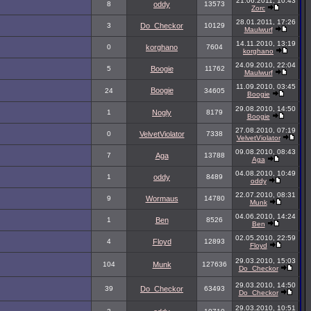
21.06.2011, 10:43
8
oddy
13573
Zorc
28.01.2011, 17:26
3
Do_Checkor
10129
Maulwurf
14.11.2010, 13:19
0
korghano
7604
korghano
24.09.2010, 22:04
5
Boogie
11762
Maulwurf
11.09.2010, 03:45
Boogie
24
34605
Boogie
29.08.2010, 14:50
1
Nogly
8179
Boogie
27.08.2010, 07:19
0
VelvetViolator
7338
VelvetViolator
09.08.2010, 08:43
7
Aga
13788
Aga
04.08.2010, 10:49
1
oddy
8489
oddy
22.07.2010, 08:31
9
Wormaus
14780
Munk
04.06.2010, 14:24
1
Ben
8526
Ben
02.05.2010, 22:59
4
Floyd
12893
Floyd
29.03.2010, 15:03
104
Munk
127636
Do_Checkor
29.03.2010, 14:50
39
Do_Checkor
63493
Do_Checkor
29.03.2010, 10:51