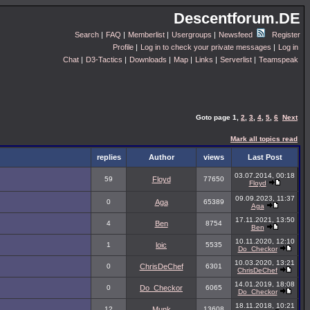
Descentforum.DE
Search
|
FAQ
|
Memberlist
|
Usergroups
|
Newsfeed
Register
Profile
|
Log in to check your private messages
|
Log in
Chat
|
D3-Tactics
|
Downloads
|
Map
|
Links
|
Serverlist
|
Teamspeak
Goto page
1
,
2
,
3
,
4
,
5
,
6
Next
Mark all topics read
replies
Author
views
Last Post
03.07.2014, 00:18
59
Floyd
77650
Floyd
09.09.2023, 11:37
0
Aga
65389
Aga
17.11.2021, 13:50
4
Ben
8754
Ben
10.11.2020, 12:10
1
loic
5535
Do_Checkor
10.03.2020, 13:21
0
ChrisDeChef
6301
ChrisDeChef
14.01.2019, 18:08
0
Do_Checkor
6065
Do_Checkor
18.11.2018, 10:21
12
Munk
13608