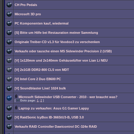
CH Pro Pedals
Microsoft 3D pro
PC Komponenten kauf, wiedermal
[S] Bitte um Hilfe bei Restauration meiner Sammlung
Originale Treiber-CD v1.3 für Voodoo3 zu verschenken
Verkaufe oder tausche einen MS Sidewinder Precision 2 (USB)
[V] 1x120mm und 2x140mm Gehäuselüfter von Lian Li NEU
[V] 2x1GB DDR2-800 CL5 von MDT
[V] Intel Core 2 Duo E8600 PC
[V] Soundblaster Live! 1024 bulk
Microsoft Sidewinder USB Converter - 2010 - wer braucht was?
[
Goto page:
1
,
2
]
Laptop zu verkaufen: Asus G1 Gamer Lappy
[V] RaidSonic IcyBox IB-366StU3-B, USB 3.0
Verkaufe RAID Controller Dawicontrol DC-324e RAID