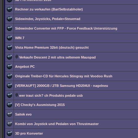
Rechner zu verkaufen (Bar/Selbstabholer)
Sidewinder, Joysticks, Pedale+Steuerrad
Sidewinder Converter mit FFP - Force Feedback Unterstützung
WIN 7
Vista Home Premium 32bit (deutsch) gesucht
Verkaufe Descent 2 mit ultra seltenem Mauspad
Angebot PC
Originale Treiber-CD für Hercules Stingray mit Voodoo Rush
[VERKAUFT] 2000GB / 2TB Samsung HD204UI - nagelneu
wer traut sich? ch Produkts pedale usb
[V] Checky's Ausmistung 2015
Saitek evo
Kombi von Joystick und Pedalen von Thrustmaster
3D pro Konverter