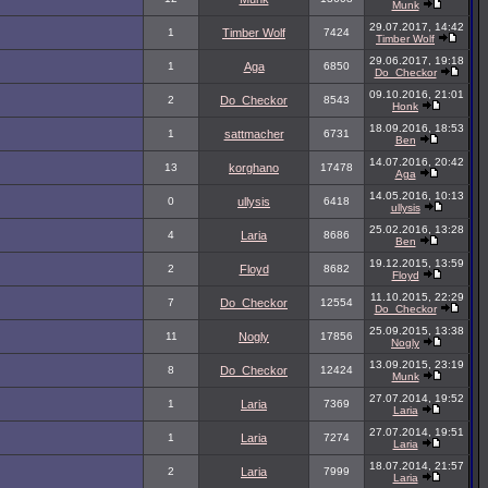
Munk
29.07.2017, 14:42
1
Timber Wolf
7424
Timber Wolf
29.06.2017, 19:18
1
Aga
6850
Do_Checkor
09.10.2016, 21:01
2
Do_Checkor
8543
Honk
18.09.2016, 18:53
1
sattmacher
6731
Ben
14.07.2016, 20:42
13
korghano
17478
Aga
14.05.2016, 10:13
0
ullysis
6418
ullysis
25.02.2016, 13:28
4
Laria
8686
Ben
19.12.2015, 13:59
2
Floyd
8682
Floyd
11.10.2015, 22:29
7
Do_Checkor
12554
Do_Checkor
25.09.2015, 13:38
11
Nogly
17856
Nogly
13.09.2015, 23:19
8
Do_Checkor
12424
Munk
27.07.2014, 19:52
1
Laria
7369
Laria
27.07.2014, 19:51
1
Laria
7274
Laria
18.07.2014, 21:57
2
Laria
7999
Laria