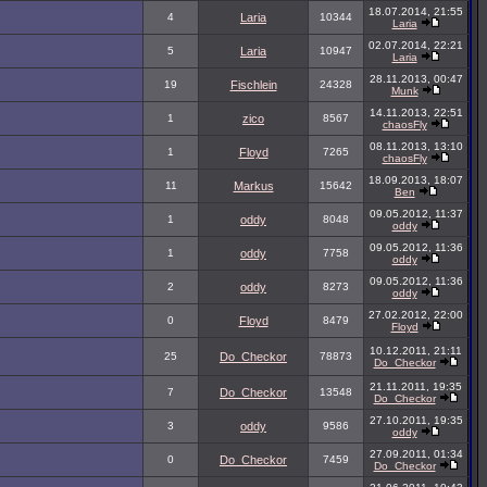
18.07.2014, 21:55
4
Laria
10344
Laria
02.07.2014, 22:21
5
Laria
10947
Laria
28.11.2013, 00:47
19
Fischlein
24328
Munk
14.11.2013, 22:51
1
zico
8567
chaosFly
08.11.2013, 13:10
1
Floyd
7265
chaosFly
18.09.2013, 18:07
11
Markus
15642
Ben
09.05.2012, 11:37
1
oddy
8048
oddy
09.05.2012, 11:36
1
oddy
7758
oddy
09.05.2012, 11:36
2
oddy
8273
oddy
27.02.2012, 22:00
0
Floyd
8479
Floyd
10.12.2011, 21:11
25
Do_Checkor
78873
Do_Checkor
21.11.2011, 19:35
7
Do_Checkor
13548
Do_Checkor
27.10.2011, 19:35
3
oddy
9586
oddy
27.09.2011, 01:34
0
Do_Checkor
7459
Do_Checkor