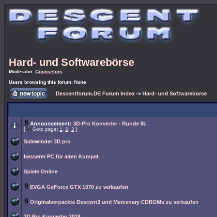
Hard- und Softwarebörse
Moderator:
Counselors
Users browsing this forum: None
Descentforum.DE Forum Index
->
Hard- und Softwarebörse
Announcement:
3D-Pro Konverter - Runde III.
[
Goto page:
1
,
2
,
3
]
Sidewinder 3D pro
besserer PC für alten Kumpel
Spiele Online
EVGA GeForce GTX 1070 zu verkaufen
Originalverpackte Descent3 und Mercenary CDROMs zu verkaufen
3D Pro Konverter 2018