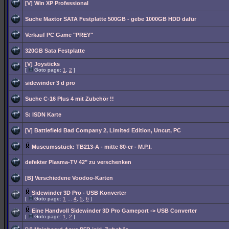
[V] Win XP Professional
Suche Maxtor SATA Festplatte 500GB - gebe 1000GB HDD dafür
Verkauf PC Game "PREY"
320GB Sata Festplatte
[V] Joysticks
[
Goto page:
1
,
2
]
sidewinder 3 d pro
Suche C-16 Plus 4 mit Zubehör !!
S: ISDN Karte
[V] Battlefield Bad Company 2, Limited Edition, Uncut, PC
Museumsstück: TB213-A - mitte 80-er - M.P.I.
defekter Plasma-TV 42" zu verschenken
[B] Verschiedene Voodoo-Karten
Sidewinder 3D Pro - USB Konverter
[
Goto page:
1
...
4
,
5
,
6
]
Eine Handvoll Sidewinder 3D Pro Gameport -> USB Converter
[
Goto page:
1
,
2
]