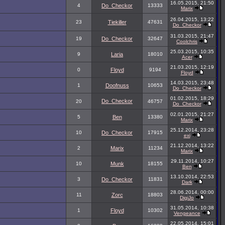
16.05.2015, 21:50
4
Do_Checkor
13333
Marix
26.04.2015, 13:22
23
Tiekiller
47631
Do_Checkor
31.03.2015, 21:47
19
Do_Checkor
32647
Coolchris
25.03.2015, 10:35
9
Laria
18010
Acer
21.03.2015, 12:19
0
Floyd
9194
Floyd
14.03.2015, 23:48
1
Doofnuss
10653
Do_Checkor
01.02.2015, 18:29
Do_Checkor
20
46757
Do_Checkor
02.01.2015, 21:27
5
Ben
13380
Marix
25.12.2014, 23:28
10
Do_Checkor
17915
exi
21.12.2014, 13:22
2
Marix
11234
Marix
29.11.2014, 10:27
10
Munk
18155
Ben
13.10.2014, 22:53
3
Do_Checkor
11831
Dark
28.06.2014, 00:00
11
Zorc
18803
DigiJo
31.05.2014, 10:38
1
Floyd
10302
Vengeance
22.05.2014, 15:01