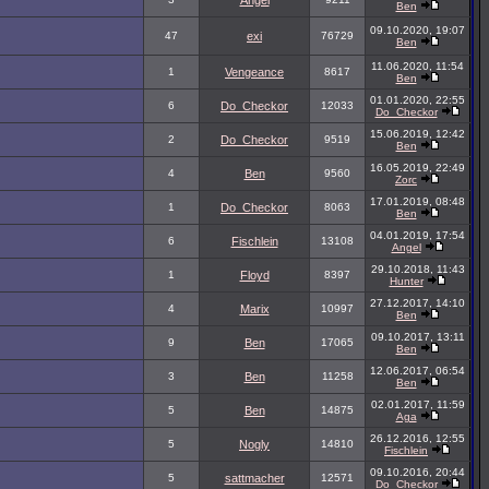
Angel
Ben
09.10.2020, 19:07
47
exi
76729
Ben
11.06.2020, 11:54
1
Vengeance
8617
Ben
01.01.2020, 22:55
6
Do_Checkor
12033
Do_Checkor
15.06.2019, 12:42
2
Do_Checkor
9519
Ben
16.05.2019, 22:49
4
Ben
9560
Zorc
17.01.2019, 08:48
1
Do_Checkor
8063
Ben
04.01.2019, 17:54
6
Fischlein
13108
Angel
29.10.2018, 11:43
1
Floyd
8397
Hunter
27.12.2017, 14:10
4
Marix
10997
Ben
09.10.2017, 13:11
9
Ben
17065
Ben
12.06.2017, 06:54
3
Ben
11258
Ben
02.01.2017, 11:59
5
Ben
14875
Aga
26.12.2016, 12:55
5
Nogly
14810
Fischlein
09.10.2016, 20:44
5
sattmacher
12571
Do_Checkor