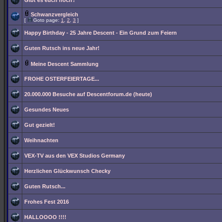
Gibt es euch noch?
Schwanzvergleich
[
Goto page:
1
,
2
,
3
]
Happy Birthday - 25 Jahre Descent - Ein Grund zum Feiern
Guten Rutsch ins neue Jahr!
Meine Descent Sammlung
FROHE OSTERFEIERTAGE...
20.000.000 Besuche auf Descentforum.de (heute)
Gesundes Neues
Gut gezielt!
Weihnachten
VEX-TV aus den VEX Studios Germany
Herzlichen Glückwunsch Checky
Guten Rutsch...
Frohes Fest 2016
HALLOOOO !!!!