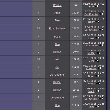
05.10.2016, 17:02
3
D3Mac
67
Ben
19.07.2016, 22:06
4
Atan
12234
Do_Checkor
20.05.2016, 21:39
5
Ben
12916
Nogly
11.04.2016, 21:17
20
Ed v. Schleck
38000
Do_Checkor
04.04.2016, 20:39
7
Marix
14940
Floyd
20.03.2016, 13:45
9
Ben
16590
Do_Checkor
29.02.2016, 14:50
0
KirillSp
9045
KirillSp
13.01.2016, 09:20
10
exi
18918
Zorc
03.01.2016, 00:39
5
exi
13268
Coolchris
30.12.2015, 23:05
4
Do_Checkor
11581
Nogly
07.11.2015, 20:20
7
KirillSp
182
KirillSp
15.10.2015, 18:40
3
KirillSp
11489
Munk
05.09.2015, 15:41
1
Vengeance
9702
Do_Checkor
17.05.2015, 21:55
6
Ben
13832
Dark