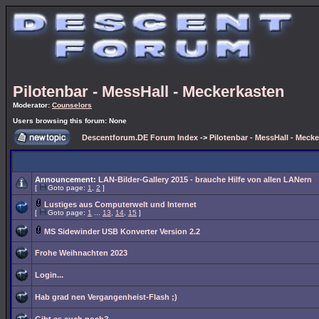
Pilotenbar - MessHall - Meckerkasten
Moderator:
Counselors
Users browsing this forum: None
Descentforum.DE Forum Index
->
Pilotenbar - MessHall - Meck
Announcement:
LAN-Bilder-Gallery 2015 - brauche Hilfe von allen LANern
[
Goto page:
1
,
2
]
Lustiges aus Computerwelt und Internet
[
Goto page:
1
...
13
,
14
,
15
]
MS Sidewinder USB Konverter Version 2.2
Frohe Weihnachten 2023
Login...
Hab grad nen Vergangenheist-Flash ;)