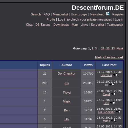
Descentforum.DE
Search
|
FAQ
|
Memberlist
|
Usergroups
|
Newsfeed
Register
Profile
|
Log in to check your private messages
|
Log in
Chat
|
D3-Tactics
|
Downloads
|
Map
|
Links
|
Serverlist
|
Teamspeak
Goto page
1
,
2
,
3
...
21
,
22
,
23
Next
Mark all topics read
replies
Author
views
Last Post
31.12.2016, 13:30
Do_Checkor
25
100700
Fischlein
01.12.2025, 23:40
296
exi
258312
exi
26.09.2025, 22:26
10
Floyd
19986
Floyd
27.12.2023, 14:59
1
Marix
31874
Ben
15.07.2023, 21:01
2
Ben
14611
Do_Checkor
23.02.2022, 20:53
5
Diti
11232
Munk
24.05.2021, 14:35
3
9211