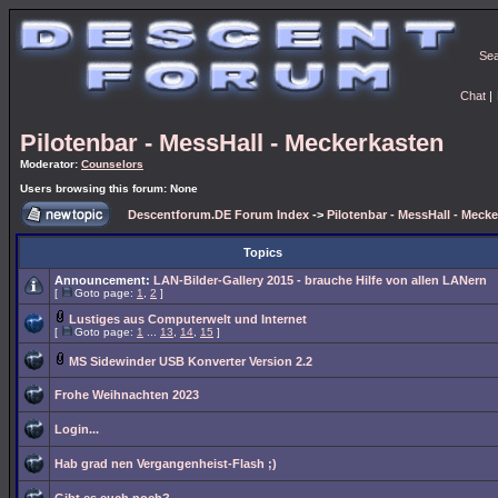
Se
Chat
|
Pilotenbar - MessHall - Meckerkasten
Moderator:
Counselors
Users browsing this forum: None
Descentforum.DE Forum Index
->
Pilotenbar - MessHall - Meck
Topics
Announcement:
LAN-Bilder-Gallery 2015 - brauche Hilfe von allen LANern
[
Goto page:
1
,
2
]
Lustiges aus Computerwelt und Internet
[
Goto page:
1
...
13
,
14
,
15
]
MS Sidewinder USB Konverter Version 2.2
Frohe Weihnachten 2023
Login...
Hab grad nen Vergangenheist-Flash ;)