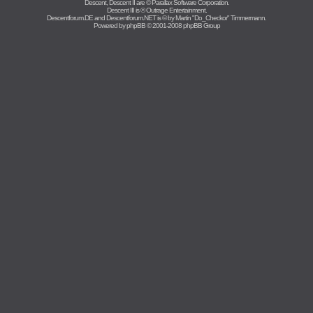
Descent, Descent II are ©
Parallax Software Corporation
.
Descent III is ©
Outrage Entertainment
.
Descentforum.DE and Descentforum.NET is © by
Martin "Do_Checkor" Timmermann
.
Powered by
phpBB
© 2001-2008 phpBB Group