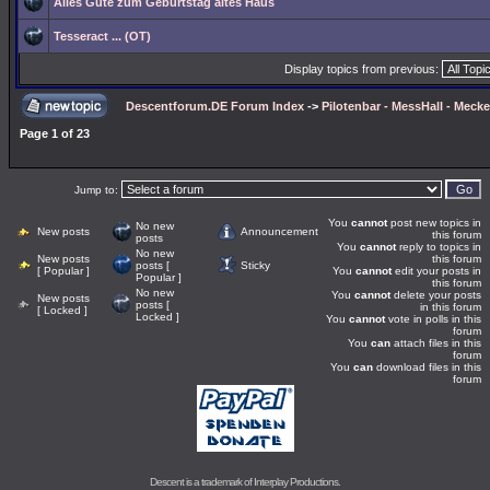
Alles Gute zum Geburtstag altes Haus
Tesseract ... (OT)
Display topics from previous:
Descentforum.DE Forum Index
->
Pilotenbar - MessHall - Meck
Page
1
of
23
Jump to:
You
cannot
post new topics in
No new
New posts
Announcement
this forum
posts
You
cannot
reply to topics in
No new
New posts
this forum
posts [
Sticky
[ Popular ]
You
cannot
edit your posts in
Popular ]
this forum
No new
You
cannot
delete your posts
New posts
posts [
in this forum
[ Locked ]
Locked ]
You
cannot
vote in polls in this
forum
You
can
attach files in this
forum
You
can
download files in this
forum
Descent is a trademark of
Interplay Productions
.