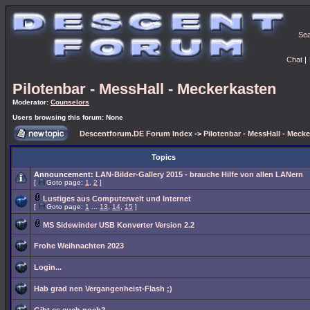
Se
Chat
|
Pilotenbar - MessHall - Meckerkasten
Moderator:
Counselors
Users browsing this forum: None
Descentforum.DE Forum Index
->
Pilotenbar - MessHall - Meck
Topics
Announcement:
LAN-Bilder-Gallery 2015 - brauche Hilfe von allen LANern
[
Goto page:
1
,
2
]
Lustiges aus Computerwelt und Internet
[
Goto page:
1
...
13
,
14
,
15
]
MS Sidewinder USB Konverter Version 2.2
Frohe Weihnachten 2023
Login...
Hab grad nen Vergangenheist-Flash ;)