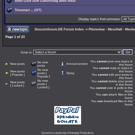
Alles Gute zum Geburtstag altes Haus
Tesseract ... (OT)
Display topics from previous:
Descentforum.DE Forum Index
->
Pilotenbar - MessHall - Meck
Page
1
of
23
Jump to:
You
cannot
post new topics in
No new
New posts
Announcement
this forum
posts
You
cannot
reply to topics in
No new
New posts
this forum
posts [
Sticky
[ Popular ]
You
cannot
edit your posts in
Popular ]
this forum
No new
You
cannot
delete your posts
New posts
posts [
in this forum
[ Locked ]
Locked ]
You
cannot
vote in polls in this
forum
You
can
attach files in this
forum
You
can
download files in this
forum
Descent is a trademark of
Interplay Productions
.