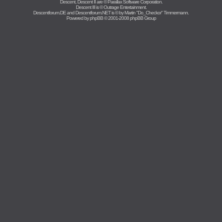
Descent, Descent II are ©
Parallax Software Corporation
.
Descent III is ©
Outrage Entertainment
.
Descentforum.DE and Descentforum.NET is © by
Martin "Do_Checkor" Timmermann
.
Powered by
phpBB
© 2001-2008 phpBB Group